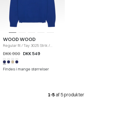
WOOD WOOD
Regular fit
/
Tay 3025 Strik
/
COBOLT
DKK 900
DKK 549
Findes i mange størrelser
1-5
af 5 produkter