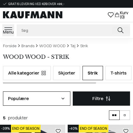
GRATIS LEVERING VED KØB OVER 499,-
Kurv
(0)
Menu
Forside
Brands
WOOD WOOD
Tøj
Strik
WOOD WOOD - STRIK
Alle kategorier
Skjorter
Strik
T-shirts
Populære
Filtre
5
produkter
-39%
END OF SEASON
-40%
END OF SEASON