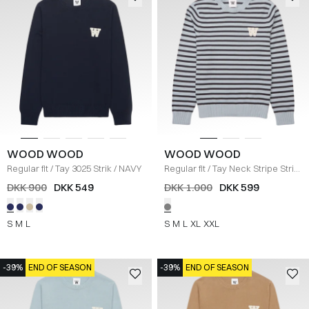
WOOD WOOD
WOOD WOOD
Regular fit
/
Tay 3025 Strik
/
NAVY
Regular fit
/
Tay Neck Stripe Strik
/
SLATE
DKK 900
DKK 549
DKK 1.000
DKK 599
S
M
L
S
M
L
XL
XXL
-39%
END OF SEASON
-39%
END OF SEASON