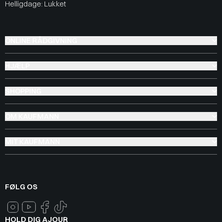
Helligdage: Lukket
ONLINE RÅDGIVNING
HJÆLP
SHOPPING
OM KAUFMANN
MIT KAUFMANN
FØLG OS
HOLD DIG AJOUR