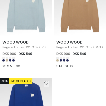
WOOD WOOD
WOOD WOOD
Regular fit
/
Tay 3025 Strik
/
LYS
Regular fit
/
Tay 3025 Strik
/
SAND
BLÅ
DKK 900
DKK 549
DKK 900
DKK 549
XS
S
M
L
XXL
S
M
L
XL
XXL
-39%
END OF SEASON