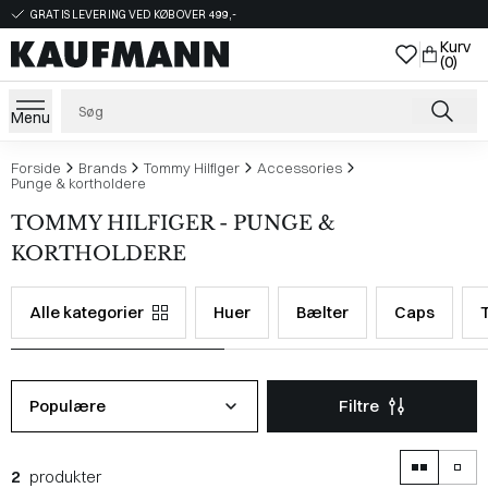
GRATIS LEVERING VED KØB OVER 499,-
Kurv
(0)
Menu
Forside
Brands
Tommy Hilfiger
Accessories
Punge & kortholdere
TOMMY HILFIGER - PUNGE &
KORTHOLDERE
Alle kategorier
Huer
Bælter
Caps
Populære
Filtre
2
produkter