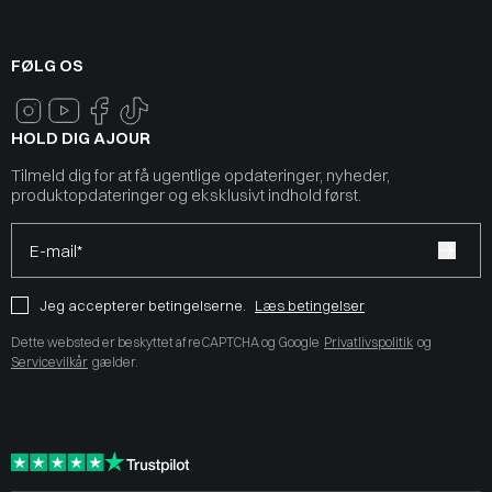
FØLG OS
HOLD DIG AJOUR
Tilmeld dig for at få ugentlige opdateringer, nyheder,
produktopdateringer og eksklusivt indhold først.
E-mail*
Jeg accepterer betingelserne.
Læs betingelser
Dette websted er beskyttet af reCAPTCHA og Google
Privatlivspolitik
og
Servicevilkår
gælder.