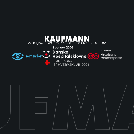
2026 @AXEL KAUFMANN APS
CVR-NR. 19 09 81 92