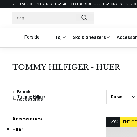
LEVERING 1-2 HVERDAGE
ALTID 14 DAGES RETURRET
GRATIS LEVERING
Forside
Tøj
Sko & Sneakers
Accessor
TOMMY HILFIGER - HUER
Brands
Tommy Hilfiger
Farve
Accessories
Accessories
-29%
END OF
Huer