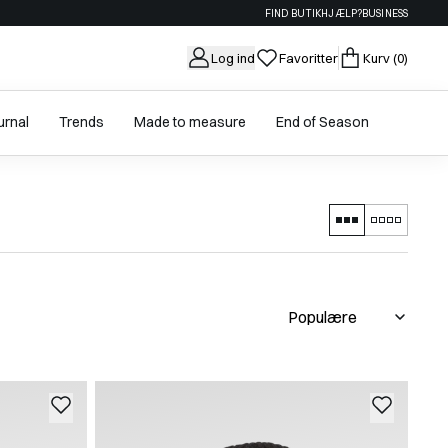
FIND BUTIK
HJÆLP?
BUSINESS
Log ind
Favoritter
Kurv
(0)
urnal
Trends
Made to measure
End of Season