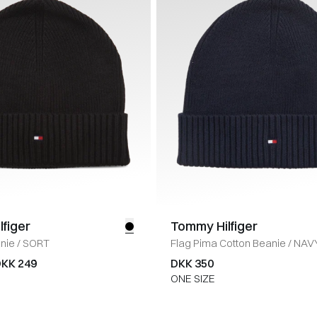
figer
Tommy Hilfiger
nie
/
SORT
Flag Pima Cotton Beanie
/
NAV
KK 249
DKK 350
ONE SIZE