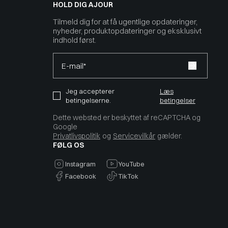
HOLD DIG AJOUR
Tilmeld dig for at få ugentlige opdateringer,
nyheder, produktopdateringer og eksklusivt
indhold først.
E-mail*
Jeg accepterer
Læs
betingelserne.
betingelser
Dette websted er beskyttet af reCAPTCHA og
Google
Privatlivspolitik
og
Servicevilkår
gælder.
FØLG OS
Instagram
YouTube
Facebook
TikTok