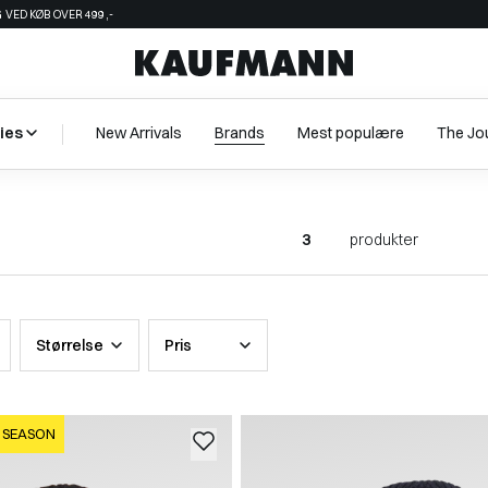
 VED KØB OVER 499,-
ies
New Arrivals
Brands
Mest populære
The Jo
3
produkter
Størrelse
Pris
 SEASON