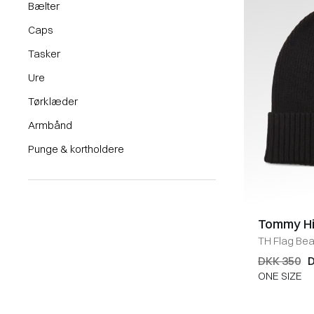
Bælter
Caps
Tasker
Ure
Tørklæder
Armbånd
Punge & kortholdere
Tommy Hil
TH Flag Bea
DKK 350
D
ONE SIZE