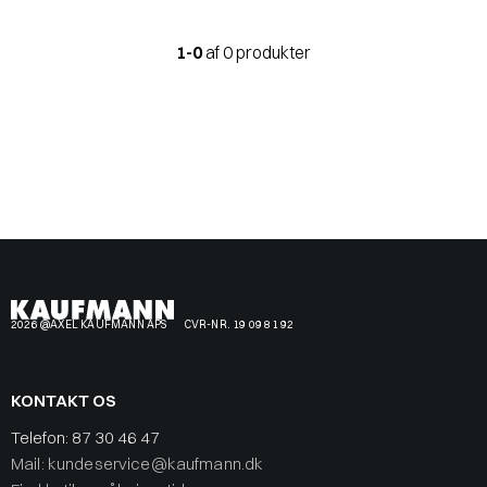
1-0
af 0 produkter
2026 @AXEL KAUFMANN APS
CVR-NR. 19 09 81 92
KONTAKT OS
Telefon:
87 30 46 47
Mail: kundeservice@kaufmann.dk