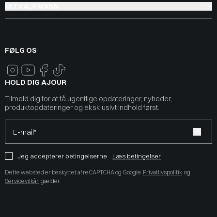
MIT KAUFMANN
FØLG OS
HOLD DIG AJOUR
Tilmeld dig for at få ugentlige opdateringer, nyheder,
produktopdateringer og eksklusivt indhold først.
E-mail*
Jeg accepterer betingelserne.
Læs betingelser
Dette websted er beskyttet af reCAPTCHA og Google
Privatlivspolitik
og
Servicevilkår
gælder.