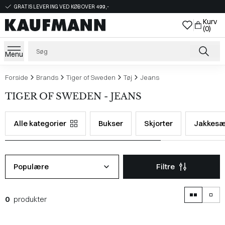
GRATIS LEVERING VED KØB OVER 499,-
Kurv
(0)
Menu
Forside
Brands
Tiger of Sweden
Tøj
Jeans
TIGER OF SWEDEN - JEANS
Alle kategorier
Bukser
Skjorter
Jakkesæ
Populære
Filtre
0
produkter