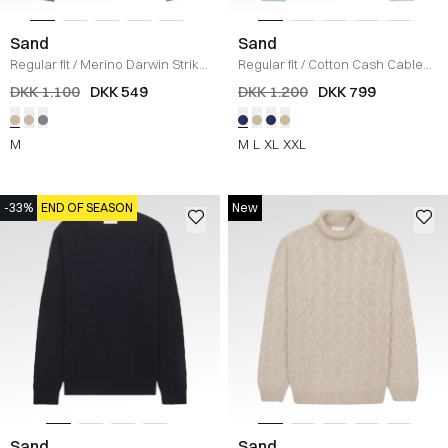
Sand
Sand
Regular fit
/
Merino Darwin Strik
/
Regular fit
/
Cotton Cash Cable
KHAKI
Strik
/
BLÅ
DKK 1.100
DKK 549
DKK 1.200
DKK 799
M
M
L
XL
XXL
-33%
END OF SEASON
New
Sand
Sand