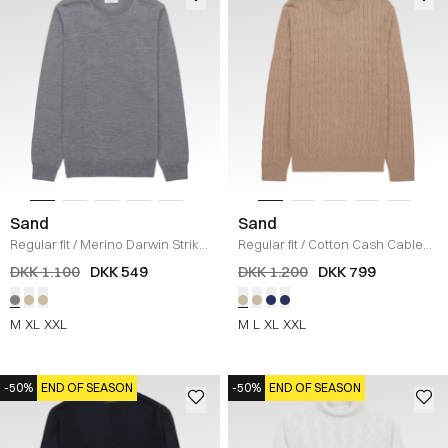
Sand
Sand
Regular fit
/
Merino Darwin Strik
/
Regular fit
/
Cotton Cash Cable
GRÅ
Strik
/
SAND
DKK 1.100
DKK 549
DKK 1.200
DKK 799
M
XL
XXL
M
L
XL
XXL
-50%
END OF SEASON
-50%
END OF SEASON