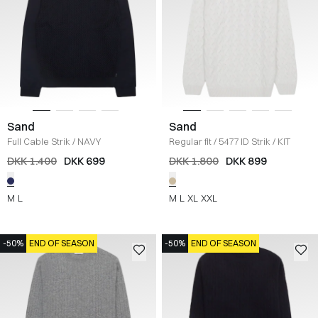
Sand
Sand
Full Cable Strik
/
NAVY
Regular fit
/
5477 ID Strik
/
KIT
DKK 1.400
DKK 699
DKK 1.800
DKK 899
M
L
M
L
XL
XXL
-50%
END OF SEASON
-50%
END OF SEASON