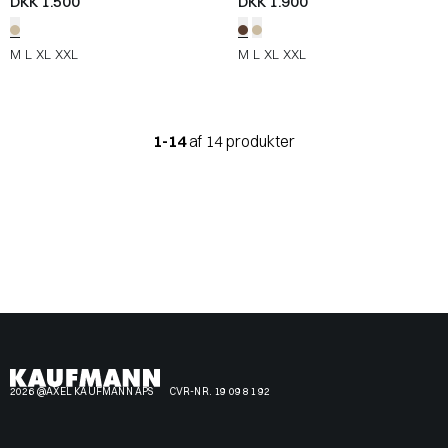
DKK 1.500
DKK 1.900
M
L
XL
XXL
M
L
XL
XXL
1-14
af 14 produkter
2026 @AXEL KAUFMANN APS
CVR-NR. 19 09 81 92