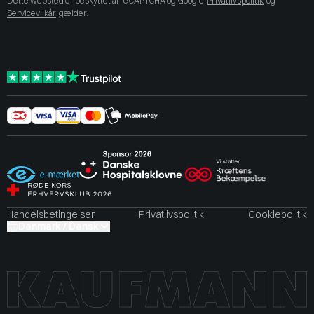
Dette websted er beskyttet af reCAPTCHA og Google
Privatlivspolitik
og
Servicevilkår
gælder.
Handelsbetingelser
Privatlivspolitik
Cookiepolitik
Danmark / Dansk