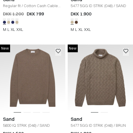
Regular fit
/
Cotton Cash Cable
5477 5GG ID STRIK (046)
/
SAND
Strik
/
NAVY
DKK 1.200
DKK 799
DKK 1.900
M
L
XL
XXL
M
L
XL
XXL
New
New
Sand
Sand
5600 IQ STRIK (046)
/
SAND
5477 5GG ID STRIK (046)
/
BRUN