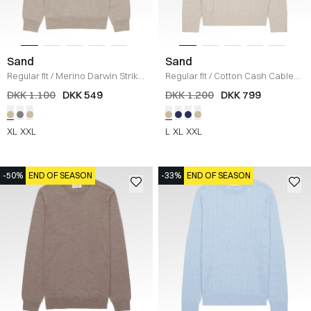
Sand
Sand
Regular fit
/
Merino Darwin Strik
/
Regular fit
/
Cotton Cash Cable
SAND
Strik
/
BEIGE
DKK 1.100
DKK 549
DKK 1.200
DKK 799
XL
XXL
L
XL
XXL
-50%
END OF SEASON
-33%
END OF SEASON