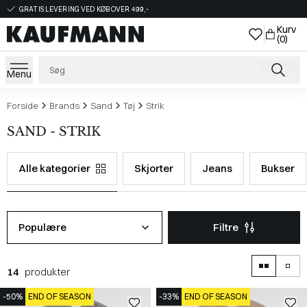
GRATIS LEVERING VED KØB OVER 499,-
Kurv
(0)
Menu
Forside
Brands
Sand
Tøj
Strik
SAND - STRIK
Alle kategorier
Skjorter
Jeans
Bukser
Populære
Filtre
14
produkter
-50%
END OF SEASON
-33%
END OF SEASON