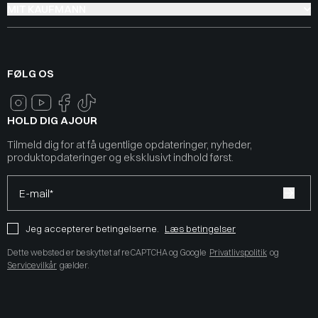
MIT KAUFMANN
FØLG OS
HOLD DIG AJOUR
Tilmeld dig for at få ugentlige opdateringer, nyheder,
produktopdateringer og eksklusivt indhold først.
E-mail*
Jeg accepterer betingelserne.
Læs betingelser
Dette websted er beskyttet af reCAPTCHA og Google
Privatlivspolitik
og
Servicevilkår
gælder.