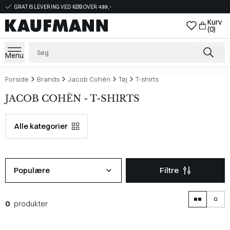
GRATIS LEVERING VED KØB OVER 499,-
Kurv
(0)
Menu
Forside
Brands
Jacob Cohën
Tøj
T-shirts
JACOB COHËN - T-SHIRTS
Alle kategorier
Populære
Filtre
0
produkter