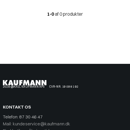
1-0
af 0 produkter
2026 @AXEL KAUFMANN APS
CVR-NR. 19 09 81 92
KONTAKT OS
Telefon:
87 30 46 47
Mail: kundeservice@kaufmann.dk