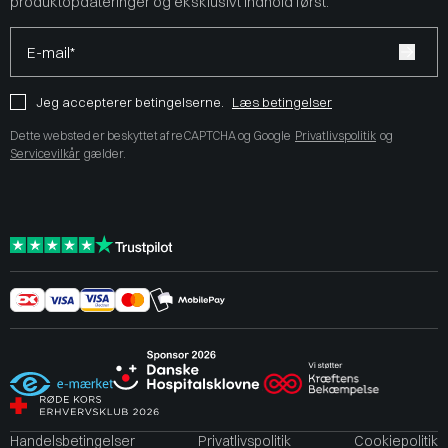
produktopdateringer og eksklusivt indhold først.
E-mail*
Jeg accepterer betingelserne.
Læs betingelser
Dette websted er beskyttet af reCAPTCHA og Google
Privatlivspolitik
og
Servicevilkår
gælder.
Handelsbetingelser
Privatlivspolitik
Cookiepolitik