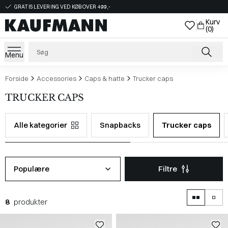
GRATIS LEVERING VED KØB OVER 499,-
Kurv
(0)
Menu
Forside
Accessories
Caps & hatte
Trucker caps
TRUCKER CAPS
Alle kategorier
Snapbacks
Trucker caps
Populære
Filtre
8
produkter