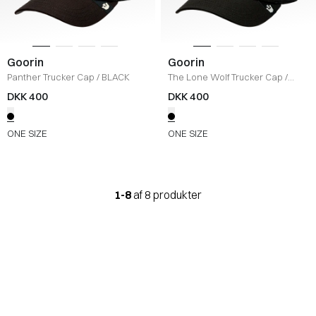
Goorin
Goorin
Panther Trucker Cap
/
BLACK
The Lone Wolf Trucker Cap
/
BLACK
DKK 400
DKK 400
ONE SIZE
ONE SIZE
1-8
af 8 produkter