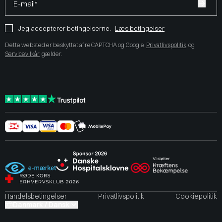
E-mail*
Jeg accepterer betingelserne.
Læs betingelser
Dette websted er beskyttet af reCAPTCHA og Google
Privatlivspolitik
og
Servicevilkår
gælder.
Handelsbetingelser
Privatlivspolitik
Cookiepolitik
Danmark / Dansk