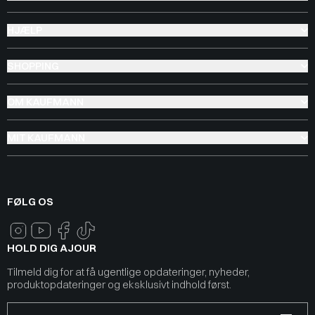
HJÆLP
SHOPPING
OM KAUFMANN
MIT KAUFMANN
FØLG OS
HOLD DIG AJOUR
Tilmeld dig for at få ugentlige opdateringer, nyheder,
produktopdateringer og eksklusivt indhold først.