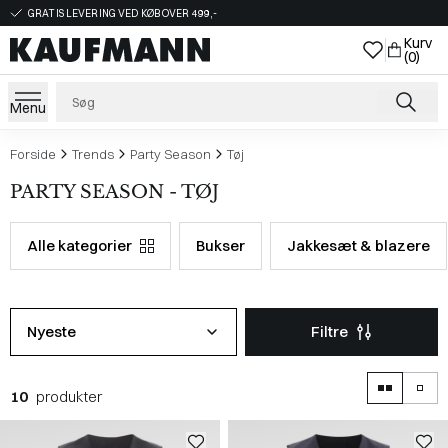
GRATIS LEVERING VED KØB OVER 499,-
Kurv
(0)
Menu
Forside
Trends
Party Season
Tøj
PARTY SEASON - TØJ
Alle kategorier
Bukser
Jakkesæt & blazere
Nyeste
Filtre
10
produkter