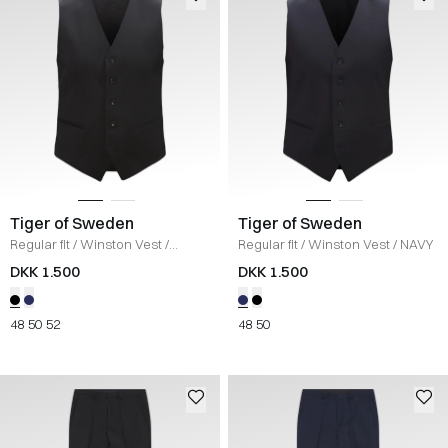
Tiger of Sweden
Tiger of Sweden
Regular fit
/
Winston Vest
/
Regular fit
/
Winston Vest
/
NAVY
BLACK
DKK 1.500
DKK 1.500
48
50
52
48
50