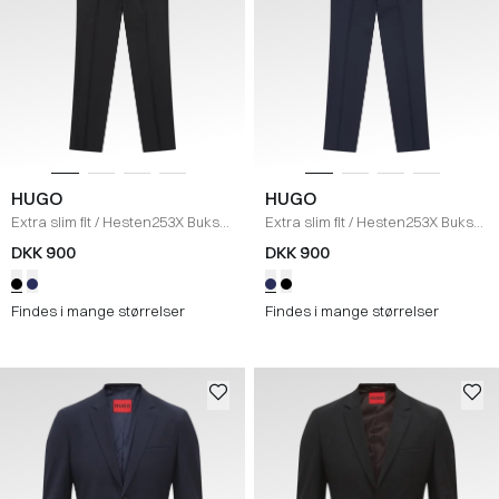
HUGO
HUGO
Extra slim fit
/
Hesten253X Bukser
Extra slim fit
/
Hesten253X Bukser
/
SORT
/
NAVY
DKK 900
DKK 900
Findes i mange størrelser
Findes i mange størrelser