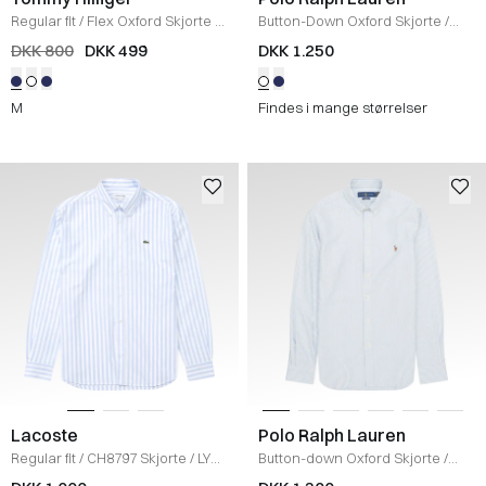
Regular fit
/
Flex Oxford Skjorte
/
Button-Down Oxford Skjorte
/
BLÅ
HVID
DKK 800
DKK 499
DKK 1.250
M
Findes i mange størrelser
Lacoste
Polo Ralph Lauren
Regular fit
/
CH8797 Skjorte
/
LYS
Button-down Oxford Skjorte
/
BLÅ
BLÅ/HVID