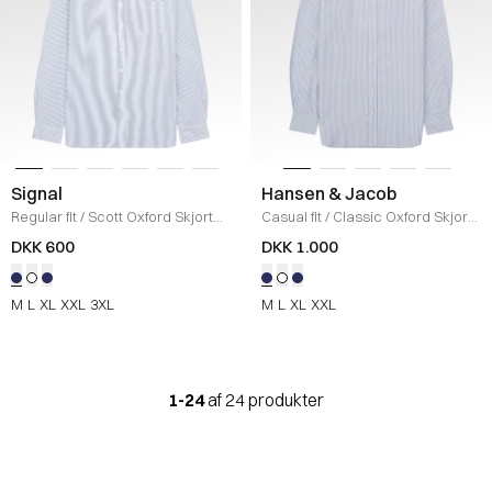
Signal
Hansen & Jacob
Regular fit
/
Scott Oxford Skjorte
/
Casual fit
/
Classic Oxford Skjorte
STRIBET
/
BLUE/WHITE
DKK 600
DKK 1.000
M
L
XL
XXL
3XL
M
L
XL
XXL
1-24
af 24 produkter