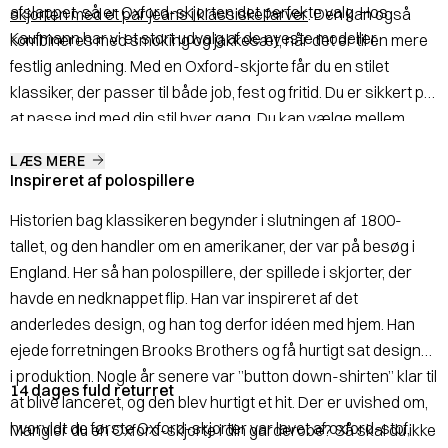
afslappet, så er Oxford-skjorten det perfekte valg. Hos
skjorten med et par jeans i klassiske farver
. Den kan også
Kaufmann har vi et stort udvalg af de nyeste modeller.
kombineres med smoking og jakkesæt, når det er til en mere
festlig anledning. Med en Oxford-skjorte får du en stilet
klassiker, der passer til både job, fest og fritid. Du er sikkert på
at passe ind med din stil hver gang. Du kan vælge mellem
mange modeller og varianter. Desuden har vi forskellige
LÆS MERE
farver, så du kan finde den model, der passer bedst ind i din
Inspireret af polospillere
stil og personlighed. For at toppe dit look kan du
kombinere
Historien bag klassikeren begynder i slutningen af 1800-
den med klassiske manchetknapper
. Du kan se vores udvalg
tallet, og den handler om en amerikaner, der var på besøg i
af manchetknapper her på webshoppen og i vores mange
England. Her så han polospillere, der spillede i skjorter, der
butikker.
havde en nedknappet flip. Han var inspireret af det
anderledes design, og han tog derfor idéen med hjem. Han
ejede forretningen Brooks Brothers og få hurtigt sat designet
i produktion. Nogle år senere var ”button down-shirten” klar til
14 dages fuld returret
at blive lanceret, og den blev hurtigt et hit. Der er uvished om,
hvorvidt de første Oxford-skjorter var lavet af oxford-stof,
Mangler du en Oxford-skjorte i din garderobe? Så skal du ikke