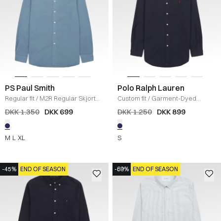
PS Paul Smith
Polo Ralph Lauren
Regular fit
/
M2R Regular Skjorte
/
Custom fit
/
Garment-Dyed
BLUE
Oxford Skjorte
/
NAVY
DKK 1.350
DKK 699
DKK 1.250
DKK 899
M
L
XL
S
-45%
END OF SEASON
-69%
END OF SEASON