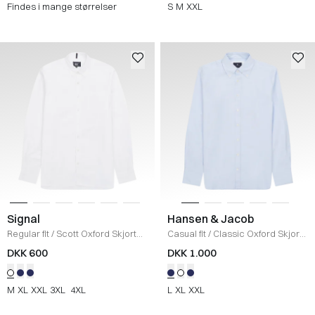
Findes i mange størrelser
S
M
XXL
Signal
Hansen & Jacob
Regular fit
/
Scott Oxford Skjorte
/
Casual fit
/
Classic Oxford Skjorte
HVID
/
LIGHT BLUE
DKK 600
DKK 1.000
M
XL
XXL
3XL
4XL
L
XL
XXL