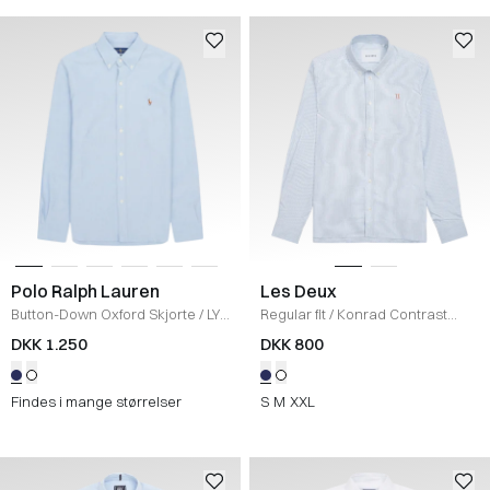
Polo Ralph Lauren
Les Deux
Button-Down Oxford Skjorte
/
LYS
Regular fit
/
Konrad Contrast
BLÅ
Oxford Skjorte
/
LIGHT BLUE
DKK 1.250
DKK 800
Findes i mange størrelser
S
M
XXL