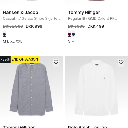
Hansen & Jacob
Tommy Hilfiger
Casual fit
/
Gelato Stripe Skjorte
/
Regular fit
/
GMD Oxford RF
LIGHT BLUE
Skjorte
/
BORDEAUX
DKK 1.500
DKK 999
DKK 900
DKK 499
M
L
XL
XXL
S
M
-38%
END OF SEASON
Tommy Hilfiger
Polo Ralph Lauren