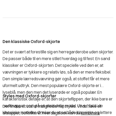
Den klassiske Oxford-skjorte
Det er svært at forestille sig en herregarderobe uden skjorter.
De passer både til en mere stilet hverdag og til fest. En sand
klassiker er Oxford-skjorten. Det specielle ved den er, at
vævningen er tykkere og relativ løs, så den er mere fleksibel.
Den simple lærredsvævning gør også, at stoffet får et mere
uformelt udtryk. Den mest populære Oxford-skjorte er i
lyseblå, men den men det lyserøde er også populær. En
Styles med Oxford-skjorter
karakteristisk detalje er, at den skjorteflippen, der ikke bare er
nedknappet, som på en almindelig model. I hvert fald i de
Der findes et utal af muligheder for styles. Vil du have et
klassiske modeller. Ønsker du at se både klassiske og lettere
afslappet, sofistikeret hverdagslook kan du
kombinere