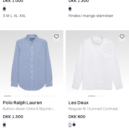
DKK 1.000
DKK 1.300
S
M
L
XL
XXL
Findes i mange størrelser
Polo Ralph Lauren
Les Deux
Button-down Oxford Skjorte
/
Regular fit
/
Konrad Contrast
BLÅ
Oxford Skjorte
/
WHITE
DKK 1.300
DKK 800