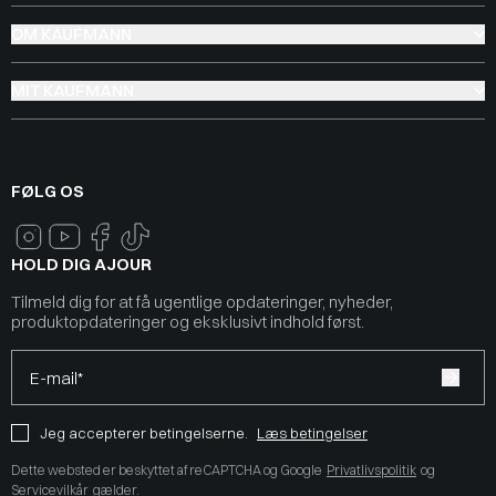
OM KAUFMANN
MIT KAUFMANN
FØLG OS
HOLD DIG AJOUR
Tilmeld dig for at få ugentlige opdateringer, nyheder,
produktopdateringer og eksklusivt indhold først.
E-mail*
Jeg accepterer betingelserne.
Læs betingelser
Dette websted er beskyttet af reCAPTCHA og Google
Privatlivspolitik
og
Servicevilkår
gælder.