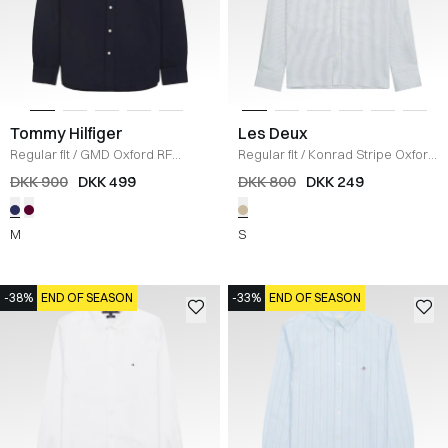
Tommy Hilfiger
Les Deux
Regular fit
/
GMD Oxford RF
Regular fit
/
Konrad Stripe Oxford
Skjorte
/
NAVY
Skjorte
/
DESERT TAUPE/WHITE
DKK 900
DKK 499
DKK 800
DKK 249
M
S
-38%
END OF SEASON
-33%
END OF SEASON