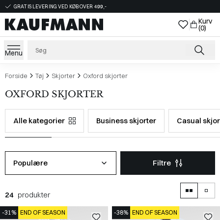
GRATIS LEVERING VED KØB OVER 499,-
Kurv
(0)
Menu
Forside
Tøj
Skjorter
Oxford skjorter
OXFORD SKJORTER
Alle kategorier
Business skjorter
Casual skjor
Populære
Filtre
24
produkter
-31%
END OF SEASON
-38%
END OF SEASON