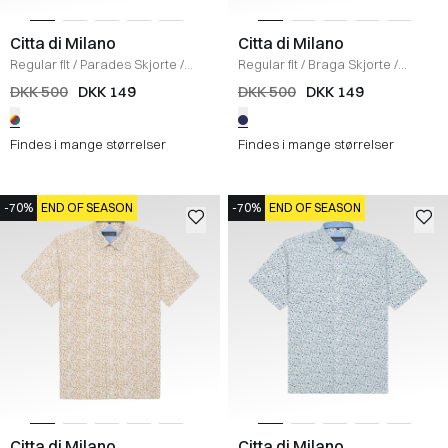
Citta di Milano
Citta di Milano
Regular fit
/
Parades Skjorte
/
Regular fit
/
Braga Skjorte
/
NAVY/ RED
L.BLUE
DKK 500
DKK 149
DKK 500
DKK 149
Findes i mange størrelser
Findes i mange størrelser
-70%
END OF SEASON
-70%
END OF SEASON
Citta di Milano
Citta di Milano