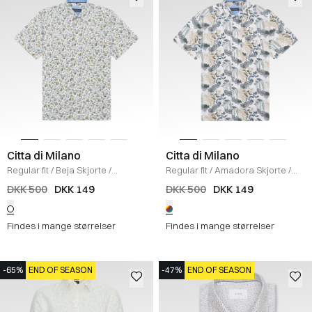
Citta di Milano
Citta di Milano
Regular fit
/
Beja Skjorte
/
Regular fit
/
Amadora Skjorte
/
WHITE/GREEN
WHITE/YELLOW
DKK 500
DKK 149
DKK 500
DKK 149
Findes i mange størrelser
Findes i mange størrelser
-65%
END OF SEASON
-47%
END OF SEASON