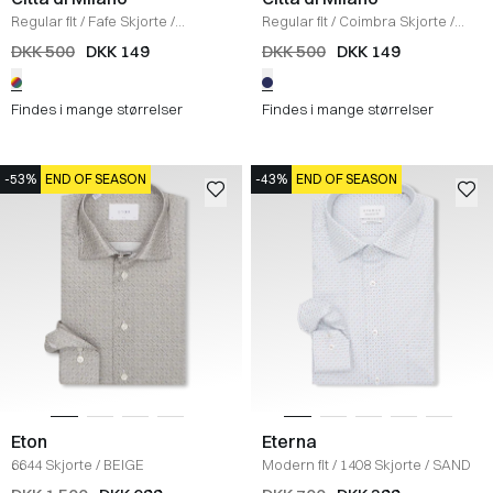
Regular fit
/
Fafe Skjorte
/
Regular fit
/
Coimbra Skjorte
/
WHITE/YELLOW
WHITE/PURPLE
DKK 500
DKK 149
DKK 500
DKK 149
Findes i mange størrelser
Findes i mange størrelser
-53%
END OF SEASON
-43%
END OF SEASON
Eton
Eterna
6644 Skjorte
/
BEIGE
Modern fit
/
1408 Skjorte
/
SAND