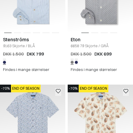
Stenströms
Eton
9163 Skjorte
/
BLÅ
6658 79 Skjorte
/
GRÅ
DKK 1.500
DKK 799
DKK 1.500
DKK 699
Findes i mange størrelser
Findes i mange størrelser
-70%
END OF SEASON
-70%
END OF SEASON