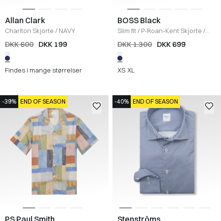
Allan Clark
BOSS Black
Charlton Skjorte
/
NAVY
Slim fit
/
P-Roan-Kent Skjorte
/
NAVY
DKK 600
DKK 199
DKK 1.300
DKK 699
Findes i mange størrelser
XS
XL
-39%
END OF SEASON
-40%
END OF SEASON
PS Paul Smith
Stenströms