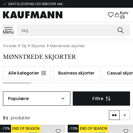
GRATIS LEVERING VED KØB OVER 499,-
Kurv
(0)
Menu
Forside
Tøj
Skjorter
Mønstrede skjorter
MØNSTREDE SKJORTER
Alle kategorier
Business skjorter
Casual skjor
Populære
Filtre
51
produkter
-70%
END OF SEASON
-70%
END OF SEASON