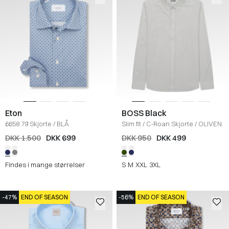
Eton
BOSS Black
6658 79 Skjorte
/
BLÅ
Slim fit
/
C-Roan Skjorte
/
OLIVEN
DKK 1.500
DKK 699
DKK 950
DKK 499
Findes i mange størrelser
S
M
XXL
3XL
-47%
END OF SEASON
-56%
END OF SEASON