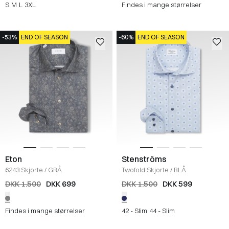
S
M
L
3XL
Findes i mange størrelser
-53%
END OF SEASON
-60%
END OF SEASON
Eton
Stenströms
6243 Skjorte
/
GRÅ
Twofold Skjorte
/
BLÅ
DKK 1.500
DKK 699
DKK 1.500
DKK 599
Findes i mange størrelser
42 - Slim
44 - Slim