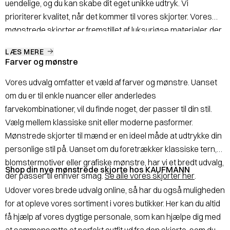
uendelige, og du kan skabe dit eget unikke udtryk. Vi
prioriterer kvalitet, når det kommer til vores skjorter. Vores
mønstrede skjorter er fremstillet af luksuriøse materialer, der
ikke kun ser godt ud, men også sikrer en behagelig pasform.
LÆS MERE
Det er den perfekte kombination af stil og komfort.
Farver og mønstre
Vores udvalg omfatter et væld af farver og mønstre. Uanset
om du er til enkle nuancer eller anderledes
farvekombinationer, vil du finde noget, der passer til din stil.
Vælg mellem klassiske snit eller moderne pasformer.
Mønstrede skjorter til mænd er en ideel måde at udtrykke din
personlige stil på. Uanset om du foretrækker klassiske tern,
blomstermotiver eller grafiske mønstre, har vi et bredt udvalg,
Shop din nye mønstrede skjorte hos KAUFMANN
der passer til enhver smag.
Se alle vores skjorter her
.
Udover vores brede udvalg online, så har du også muligheden
for at opleve vores sortiment i vores butikker. Her kan du altid
få hjælp af vores dygtige personale, som kan hjælpe dig med