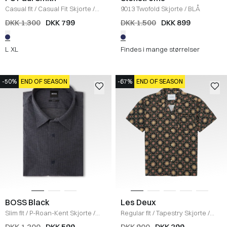
Casual fit
/
Casual Fit Skjorte
/
9013 Twofold Skjorte
/
BLÅ
BLUE
DKK 1.300
DKK 799
DKK 1.500
DKK 899
L
XL
Findes i mange størrelser
-50%
END OF SEASON
-67%
END OF SEASON
BOSS Black
Les Deux
Slim fit
/
P-Roan-Kent Skjorte
/
Regular fit
/
Tapestry Skjorte
/
NAVY
BLACK/SURPLUS GREEN
DKK 1.200
DKK 599
DKK 900
DKK 299