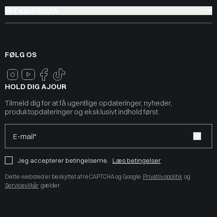
MIT KAUFMANN
FØLG OS
HOLD DIG AJOUR
Tilmeld dig for at få ugentlige opdateringer, nyheder,
produktopdateringer og eksklusivt indhold først.
E-mail*
Jeg accepterer betingelserne.
Læs betingelser
Dette websted er beskyttet af reCAPTCHA og Google
Privatlivspolitik
og
Servicevilkår
gælder.