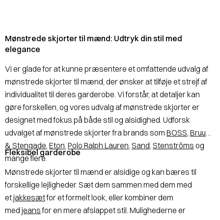
Mønstrede skjorter til mænd: Udtryk din stil med
elegance
Vi er glade for at kunne præsentere et omfattende udvalg af
mønstrede skjorter til mænd, der ønsker at tilføje et strejf af
individualitet til deres garderobe. Vi forstår, at detaljer kan
gøre forskellen, og vores udvalg af mønstrede skjorter er
designet med fokus på både stil og alsidighed. Udforsk
udvalget af mønstrede skjorter fra brands som
BOSS
,
Bruun
& Stengade
,
Eton
,
Polo Ralph Lauren
,
Sand
,
Stenströms
og
Fleksibel garderobe
mange flere.
Mønstrede skjorter til mænd er alsidige og kan bæres til
forskellige lejligheder. Sæt dem sammen med dem med
et
jakkesæt
for et formelt look, eller kombiner dem
med
jeans
for en mere afslappet stil. Mulighederne er