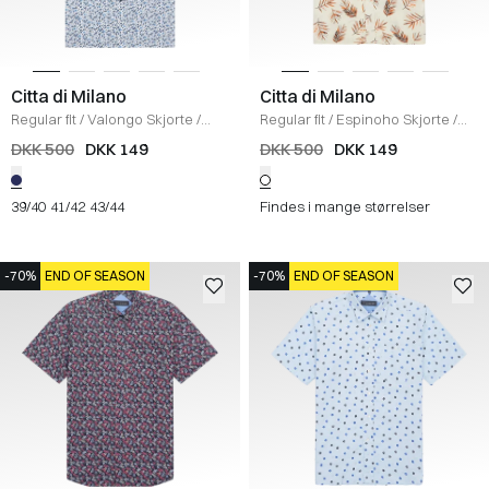
Citta di Milano
Citta di Milano
Regular fit
/
Valongo Skjorte
/
Regular fit
/
Espinoho Skjorte
/
WHITE/NAVY
ECRU/ORANGE
DKK 500
DKK 149
DKK 500
DKK 149
39/40
41/42
43/44
Findes i mange størrelser
-70%
END OF SEASON
-70%
END OF SEASON