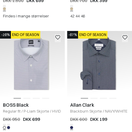
DKK 1.500
DKK 699
DKK 700
DKK 399
Findes i mange størrelser
42
44
46
-26%
END OF SEASON
-67%
END OF SEASON
BOSS Black
Allan Clark
Regular fit
/
P-Liam Skjorte
/
HVID
Blackburn Skjorte
/
NAVY/WHITE
DKK 950
DKK 699
DKK 600
DKK 199