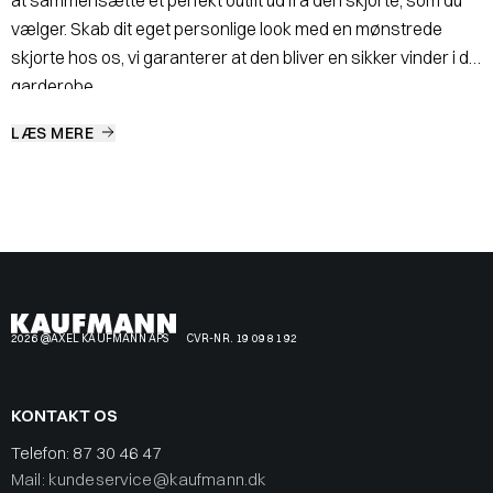
at sammensætte et perfekt outfit ud fra den skjorte, som du
vælger. Skab dit eget personlige look med en mønstrede
skjorte hos os, vi garanterer at den bliver en sikker vinder i din
garderobe.
LÆS MERE
2026 @AXEL KAUFMANN APS
CVR-NR. 19 09 81 92
KONTAKT OS
Telefon:
87 30 46 47
Mail: kundeservice@kaufmann.dk