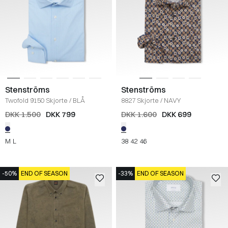
Stenströms
Stenströms
Twofold 9150 Skjorte
/
BLÅ
8827 Skjorte
/
NAVY
DKK 1.500
DKK 799
DKK 1.600
DKK 699
M
L
38
42
46
-50%
END OF SEASON
-33%
END OF SEASON