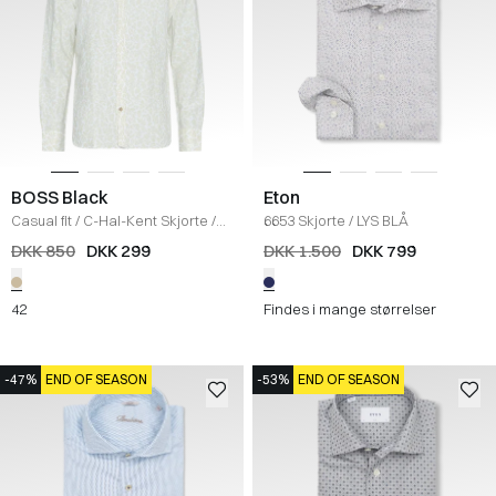
BOSS Black
Eton
Casual fit
/
C-Hal-Kent Skjorte
/
6653 Skjorte
/
LYS BLÅ
SAND
DKK 850
DKK 299
DKK 1.500
DKK 799
42
Findes i mange størrelser
-47%
END OF SEASON
-53%
END OF SEASON