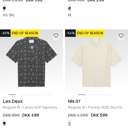
XS
3XL
M
-45%
END OF SEASON
-54%
END OF SEASON
Les Deux
NN.07
Regular fit
/
Lukas AOP Tapestry
Regular fit
/
Freddy 5025 Skjorte
/
Skjorte
/
DARK NAVY
ECRU
DKK 900
DKK 499
DKK 1.300
DKK 599