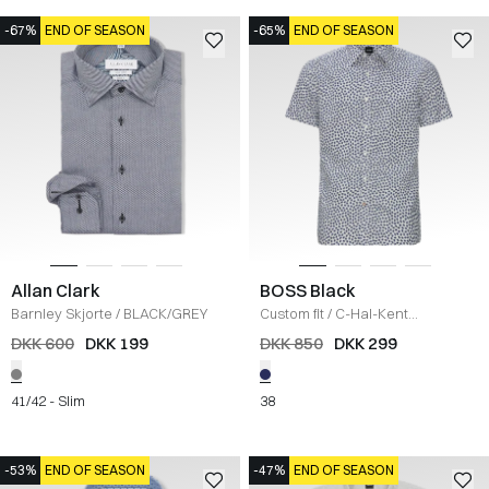
-67%
END OF SEASON
-65%
END OF SEASON
Allan Clark
BOSS Black
Barnley Skjorte
/
BLACK/GREY
Custom fit
/
C-Hal-Kent
Kortærmet Hør Skjorte
/
BLÅ
DKK 600
DKK 199
DKK 850
DKK 299
41/42 - Slim
38
-53%
END OF SEASON
-47%
END OF SEASON