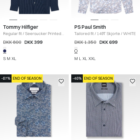
Tommy Hilfiger
PS Paul Smith
Regular fit
/
Seersucker Printed
Tailored fit
/
149T Skjorte
/
WHITE
Skjorte
/
NAVY
DKK 800
DKK 399
DKK 1.350
DKK 699
S
M
XL
M
L
XL
XXL
-67%
END OF SEASON
-46%
END OF SEASON