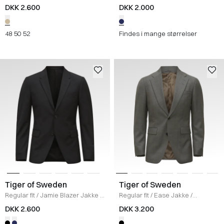
DKK 2.600
DKK 2.000
48
50
52
Findes i mange størrelser
Tiger of Sweden
Tiger of Sweden
Regular fit
/
Jamie Blazer Jakke
/
Regular fit
/
Ease Jakke
/
BLACK
SHADOW
DKK 2.600
DKK 3.200