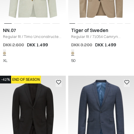
NN.07
Tiger of Sweden
Regular fit
/
Timo Unconstructed
Regular fit
/
71054 Camryn
Hør Blazer
/
SAND
Unconstructed Blazer
/
SAND
DKK 2.600
DKK 1.499
DKK 3.200
DKK 1.499
XL
50
-42%
END OF SEASON