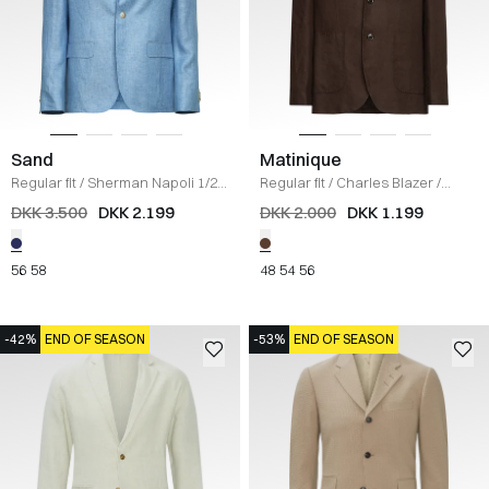
Sand
Matinique
Regular fit
/
Sherman Napoli 1/2
Regular fit
/
Charles Blazer
/
Blazer
/
LYS BLÅ
CHOCOLAT BROWN
DKK 3.500
DKK 2.199
DKK 2.000
DKK 1.199
56
58
48
54
56
-42%
END OF SEASON
-53%
END OF SEASON