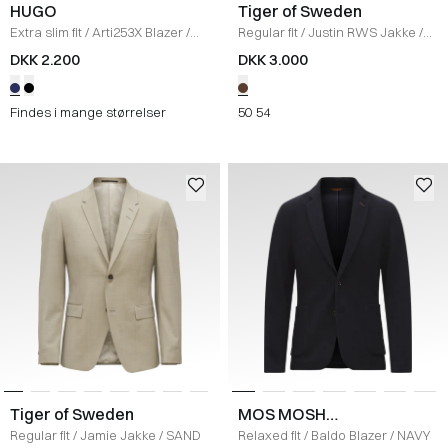
HUGO
Tiger of Sweden
Extra slim fit
/
Arti253X Blazer
/
Regular fit
/
Justin RWS Jakke
/
NAVY
MUD
DKK 2.200
DKK 3.000
Findes i mange størrelser
50
54
Tiger of Sweden
MOS MOSH
Gallery
Regular fit
/
Jamie Jakke
/
SAND
Relaxed fit
/
Baldo Blazer
/
NAVY