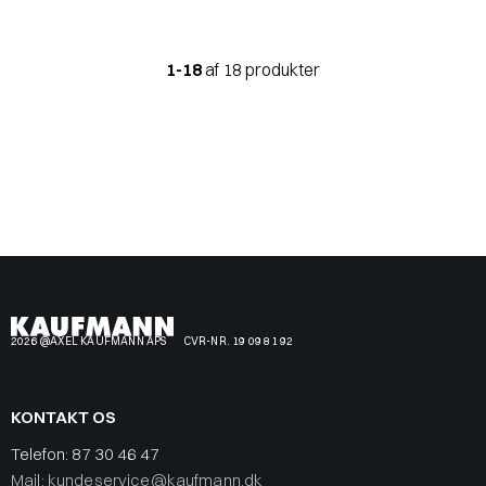
1-18
af 18 produkter
2026 @AXEL KAUFMANN APS
CVR-NR. 19 09 81 92
KONTAKT OS
Telefon:
87 30 46 47
Mail: kundeservice@kaufmann.dk