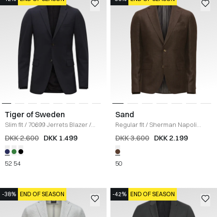
Tiger of Sweden
Sand
Slim fit
/
70699 Jerrets Blazer
/
Regular fit
/
Sherman Napoli
NAVY
Jakke
/
BRUN
DKK 2.600
DKK 1.499
DKK 3.600
DKK 2.199
52
54
50
-38%
END OF SEASON
-42%
END OF SEASON