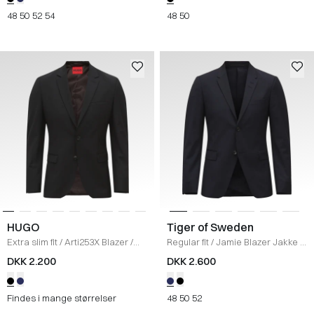
48
50
52
54
48
50
HUGO
Tiger of Sweden
Extra slim fit
/
Arti253X Blazer
/
Regular fit
/
Jamie Blazer Jakke
/
SORT
NAVY
DKK 2.200
DKK 2.600
Findes i mange størrelser
48
50
52