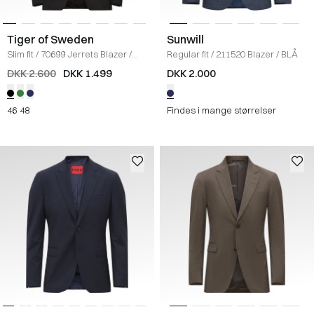
Tiger of Sweden
Sunwill
Slim fit
/
70699 Jerrets Blazer
/
Regular fit
/
211520 Blazer
/
BLÅ
SORT
DKK 2.600
DKK 1.499
DKK 2.000
46
48
Findes i mange størrelser