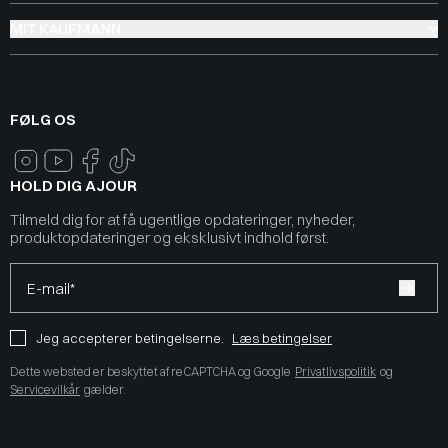
MIT KAUFMANN
FØLG OS
HOLD DIG AJOUR
Tilmeld dig for at få ugentlige opdateringer, nyheder,
produktopdateringer og eksklusivt indhold først.
E-mail*
Jeg accepterer betingelserne.
Læs betingelser
Dette websted er beskyttet af reCAPTCHA og Google
Privatlivspolitik
og
Servicevilkår
gælder.