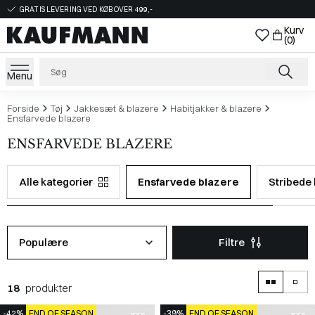
GRATIS LEVERING VED KØB OVER 499,-
Kurv
(0)
Menu
Forside
Tøj
Jakkesæt & blazere
Habitjakker & blazere
Ensfarvede blazere
ENSFARVEDE BLAZERE
Alle kategorier
Ensfarvede blazere
Stribede
Populære
Filtre
18
produkter
-42%
END OF SEASON
-39%
END OF SEASON