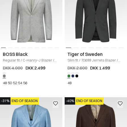
BOSS Black
Tiger of Sweden
Regular fit
/
C-Hanry-J Blazer
/
Slim fit
/
70699 Jerrets Blazer
/
GRÅ
GRØN
DKK 4.000
DKK 2.499
DKK 2.600
DKK 1.499
48
50
52
54
56
48
-37%
END OF SEASON
-40%
END OF SEASON