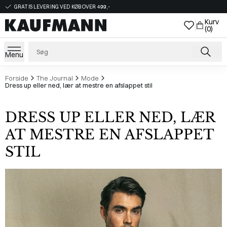
GRATIS LEVERING VED KØB OVER 499,-
Kurv
(0)
Menu
Forside
The Journal
Mode
Dress up eller ned, lær at mestre en afslappet stil
DRESS UP ELLER NED, LÆR
AT MESTRE EN AFSLAPPET
STIL