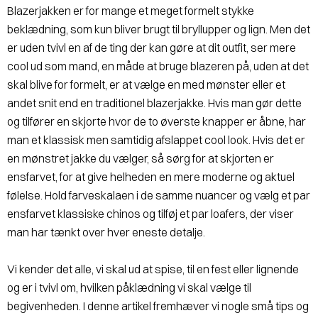
Blazerjakken er for mange et meget formelt stykke
beklædning, som kun bliver brugt til bryllupper og lign. Men det
er uden tvivl en af de ting der kan gøre at dit outfit, ser mere
cool ud som mand, en måde at bruge blazeren på, uden at det
skal blive for formelt, er at vælge en med mønster eller et
andet snit end en traditionel blazerjakke. Hvis man gør dette
og tilfører en skjorte hvor de to øverste knapper er åbne, har
man et klassisk men samtidig afslappet cool look. Hvis det er
en mønstret jakke du vælger, så sørg for at skjorten er
ensfarvet, for at give helheden en mere moderne og aktuel
følelse. Hold farveskalaen i de samme nuancer og vælg et par
ensfarvet klassiske chinos og tilføj et par loafers, der viser
man har tænkt over hver eneste detalje.
Vi kender det alle, vi skal ud at spise, til en fest eller lignende
og er i tvivl om, hvilken påklædning vi skal vælge til
begivenheden. I denne artikel fremhæver vi nogle små tips og