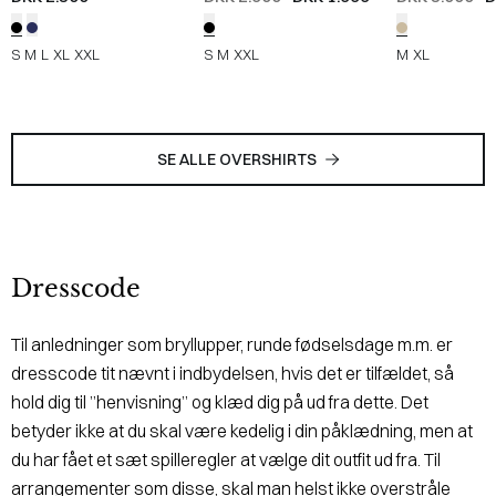
SAND
S
M
L
XL
XXL
S
M
XXL
M
XL
SE ALLE OVERSHIRTS
Dresscode
Til anledninger som bryllupper, runde fødselsdage m.m. er
dresscode tit nævnt i indbydelsen, hvis det er tilfældet, så
hold dig til ”henvisning” og klæd dig på ud fra dette. Det
betyder ikke at du skal være kedelig i din påklædning, men at
du har fået et sæt spilleregler at vælge dit outfit ud fra. Til
arrangementer som disse, skal man helst ikke overstråle