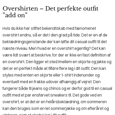
Overshirten – Det perfekte outfit
”add on”
Hvis du ikke har stiftet bekendtskab med fænomenet
overshirt endnu, så er det i den grad på tide. Det er en af de
beklædningsgenstande der kan løfte dit casual outfit til det
næste niveau. Men hvad er en overshirt egentlig? Det kan
være lidt svært at beskrive, for der er ikke en fast definition af
en overshirt. Den ligger et sted imellem en skjorte og jakke og
det er en perfekt måde at tilføre flere lag i dit outfit. Den kan
styles med enten en skjorte eller t-shirt indenunder og
eventuelt med en frakke udover afhængig af vejret. Den
fungerer både til jeans og chinos og er derfor god til en casual
outfit med et par ensfarvet sneakers til. Det gode ved en
overshirt, er at det er en helårsbeklædning, om sommeren
kan den bruges som en let sommerjakke og om efteråret og
vinteren, som et ekstra lag i dit outfit.