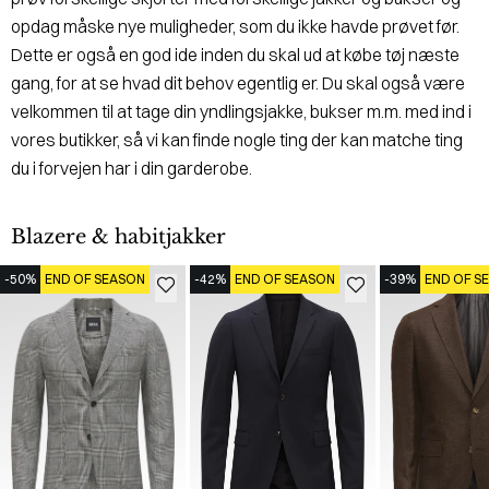
opdag måske nye muligheder, som du ikke havde prøvet før.
Dette er også en god ide inden du skal ud at købe tøj næste
gang, for at se hvad dit behov egentlig er. Du skal også være
velkommen til at tage din yndlingsjakke, bukser m.m. med ind i
vores butikker, så vi kan finde nogle ting der kan matche ting
du i forvejen har i din garderobe.
Blazere & habitjakker
-50%
END OF SEASON
-42%
END OF SEASON
-39%
END OF S