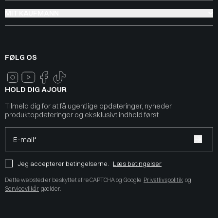
MIT KAUFMANN
FØLG OS
HOLD DIG AJOUR
Tilmeld dig for at få ugentlige opdateringer, nyheder,
produktopdateringer og eksklusivt indhold først.
E-mail*
Jeg accepterer betingelserne.
Læs betingelser
Dette websted er beskyttet af reCAPTCHA og Google
Privatlivspolitik
og
Servicevilkår
gælder.