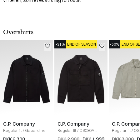
Overshirts
-31%
END OF SEASON
-50%
END OF S
C.P. Company
C.P. Company
C.P. Compa
Regular fit
/
Gabardine
Regular fit
/
OS080A
Regular fit
/
OS
Zipped Overshirt
/
SORT
Overshirt
/
SORT
110626G OVER
DKK 2.300
DKK 2.900
DKK 1.999
DKK 3.000
D