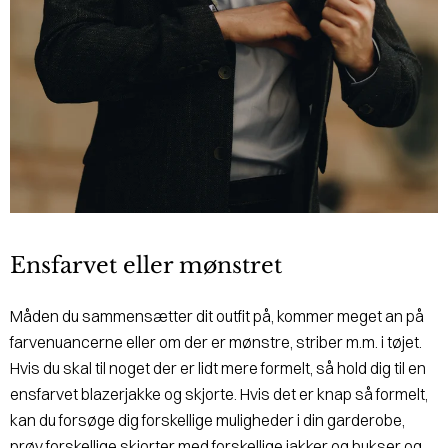
Ensfarvet eller mønstret
Måden du sammensætter dit outfit på, kommer meget an på
farvenuancerne eller om der er mønstre, striber m.m. i tøjet.
Hvis du skal til noget der er lidt mere formelt, så hold dig til en
ensfarvet blazerjakke og skjorte. Hvis det er knap så formelt,
kan du forsøge dig forskellige muligheder i din garderobe,
prøv forskellige skjorter med forskellige jakker og bukser og