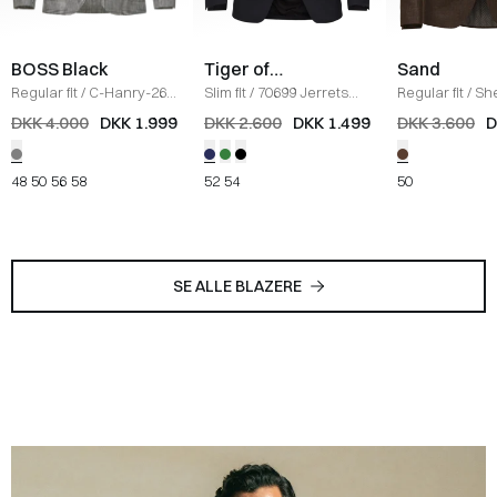
BOSS Black
Tiger of
Sand
Sweden
Regular fit
/
C-Hanry-262
Slim fit
/
70699 Jerrets
Regular fit
/
Sh
Blazer
/
GRÅ
Blazer
/
NAVY
Napoli Jakke
/
DKK 4.000
DKK 1.999
DKK 2.600
DKK 1.499
DKK 3.600
D
48
50
56
58
52
54
50
SE ALLE BLAZERE