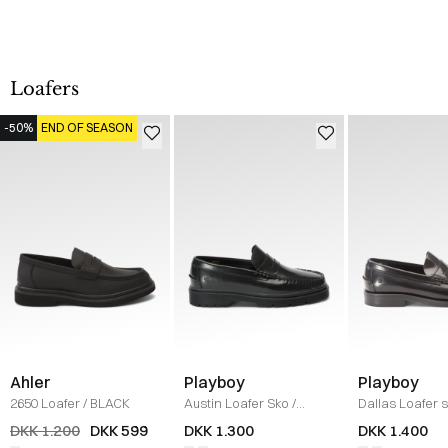
Loafers
-50%
END OF SEASON
Ahler
Playboy
Playboy
2650 Loafer
/
BLACK
Austin Loafer Sko
/
Dallas Loafer 
BLACK
BLACK
DKK 1.200
DKK 599
DKK 1.300
DKK 1.400