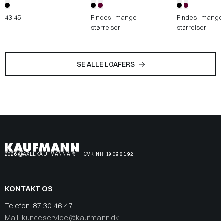
43
45
Findes i mange
Findes i mang
størrelser
størrelser
SE ALLE LOAFERS
2026 @AXEL KAUFMANN APS
CVR-NR. 19 09 81 92
KONTAKT OS
Telefon:
87 30 46 47
Mail: kundeservice@kaufmann.dk