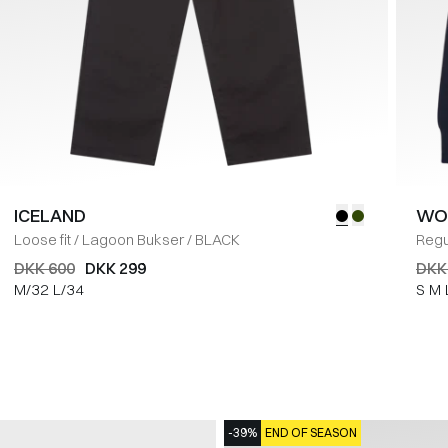
ICELAND
WO
Loose fit
/
Lagoon Bukser
/
BLACK
Regul
DKK 600
DKK 299
DKK
M/32
L/34
S
M
-39%
END OF SEASON