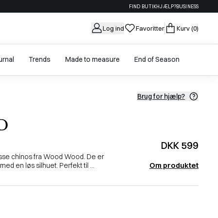
FIND BUTIK
HJÆLP?
BUSINESS
Log ind
Favoritter
Kurv
(0)
urnal
Trends
Made to measure
End of Season
Brug for hjælp?
D
DKK 599
disse chinos fra Wood Wood. De er
Om produktet
d en løs silhuet. Perfekt til ...