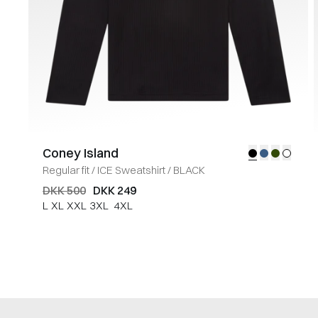
Coney Island
Regular fit
/
ICE Sweatshirt
/
BLACK
DKK 500
DKK 249
L
XL
XXL
3XL
4XL