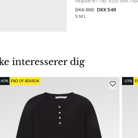
Regular fit
/
Tay 3025 Strik
/
NA
DKK 900
DKK 549
S
M
L
 interesserer dig
-50%
END OF SEASON
-23%
E