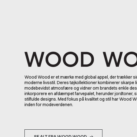
Wood Wood er et mærke med global appel, der trækker sin 
moderne livsstil. Deres tøjkollektioner kombinerer skarpe l
modebevidst atmosfære og vidner om brandets enkle desi
inkorporere en afdæmpet farvepalet, herunder jordtoner
stilfulde designs. Med fokus på kvalitet og stil har Wood W
inden for modeverdenen.
SE ALT FRA WOOD WOOD