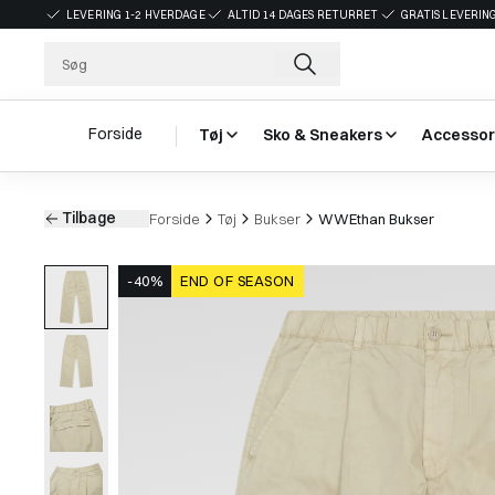
LEVERING 1-2 HVERDAGE
ALTID 14 DAGES RETURRET
GRATIS LEVERING
Forside
Tøj
Sko & Sneakers
Accessor
Tilbage
Forside
Tøj
Bukser
WWEthan Bukser
-40%
END OF SEASON