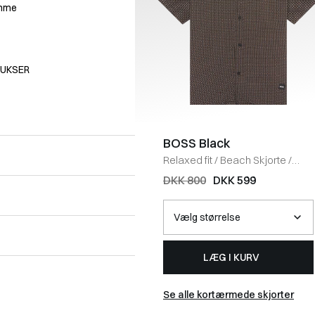
omme
BUKSER
BOSS Black
Relaxed fit
/
Beach Skjorte
/
NAVY
DKK 800
DKK 599
LÆG I KURV
Se alle kortærmede skjorter