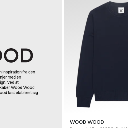
inspiration fra den
injer med en
gn. Ved at
, skaber Wood Wood
ood fast etableret sig
WOOD WOOD