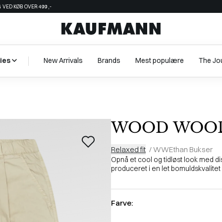
 VED KØB OVER 499,-
ies
New Arrivals
Brands
Mest populære
The Jo
WOOD WOO
Relaxed fit
/
WWEthan Bukser
Opnå et cool og tidløst look med 
produceret i en let bomuldskvalitet me
Farve: