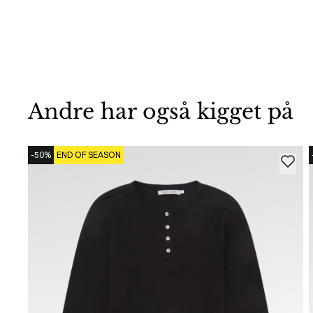
Andre har også kigget på
-50%
END OF SEASON