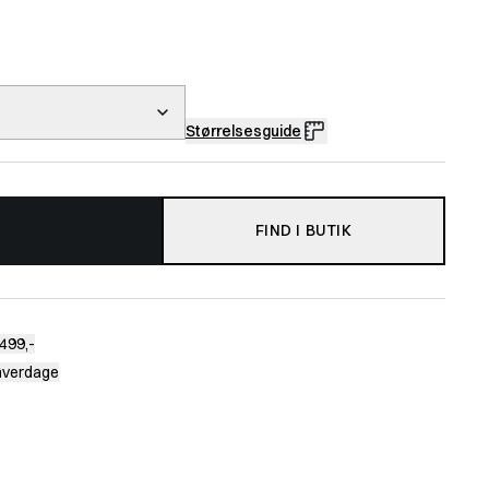
Størrelsesguide
FIND I BUTIK
499,-
 hverdage