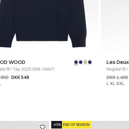
OD WOOD
Les Deux
ar fit
/
Tay 3025 Strik
/
NAVY
Regular fit
/
 900
DKK 549
DKK 1.400
L
L
XL
XXL
-40%
END OF SEASON