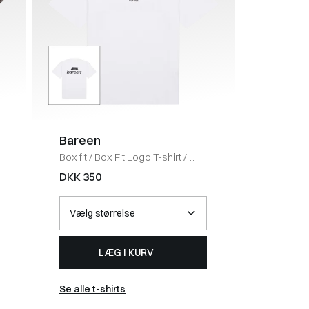
Bareen
BOSS 
Box fit
/
Box Fit Logo T-shirt
/
Regular fi
WHITE
HVID
DKK 350
DKK 40
LÆG I KURV
Se alle t-shirts
Se alle t-