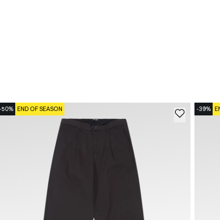
-50%
END OF SEASON
-39%
E