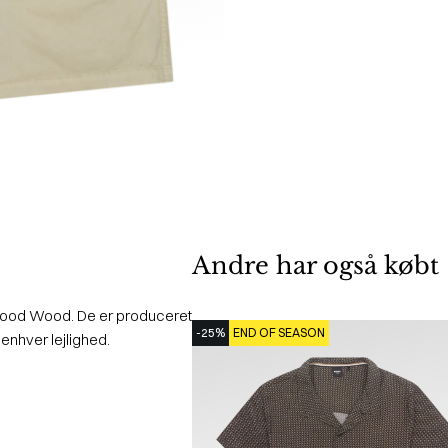
Andre har også købt
 Wood Wood. De er produceret
-25%
END OF SEASON
l enhver lejlighed.