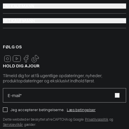
OM KAUFMANN
MIT KAUFMANN
FØLG OS
HOLD DIG AJOUR
Tilmeld dig for at få ugentlige opdateringer, nyheder,
produktopdateringer og eksklusivt indhold først.
E-mail*
Jeg accepterer betingelserne.
Læs betingelser
Dette websted er beskyttet af reCAPTCHA og Google
Privatlivspolitik
og
Servicevilkår
gælder.