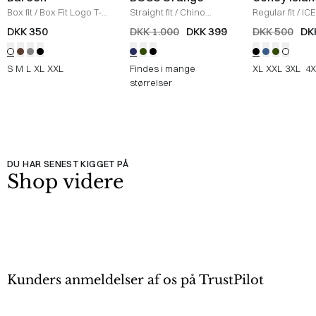
Box fit
/
Box Fit Logo T-
Straight fit
/
Chino
Regular fit
/
ICE
shirt
/
WHITE
Straight
/
NAVY
Sweatshirt
/
B
DKK 350
DKK 1.000
DKK 399
DKK 500
DK
S
M
L
XL
XXL
Findes i mange
XL
XXL
3XL
4X
størrelser
DU HAR SENEST KIGGET PÅ
Shop videre
Kunders anmeldelser af os på TrustPilot