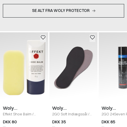
SE ALT FRA WOLY PROTECTOR
Woly
Woly
Woly
Protector
Protector
Protector
Effekt Shoe Balm
/
2GO Soft Indlægssål
/
2GO 24Seven P
NEUTRAL
NEUTRAL
Imprænering
/
DKK 80
DKK 35
DKK 85