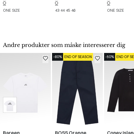
ONE SIZE
43
44
45
46
ONE SIZE
Andre produkter som måske interesserer dig
-60%
END OF SEASON
-50%
END OF S
Bareen
BOSS Orange
Coney Islan