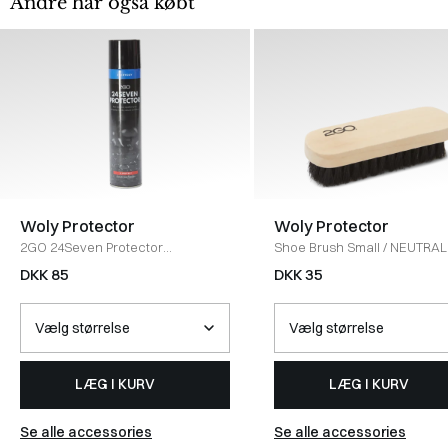
Andre har også købt
Woly Protector
Woly Protector
2GO 24Seven Protector
Shoe Brush Small
/
NEUTRAL
Imprænering
/
NEUTRAL
DKK 85
DKK 35
LÆG I KURV
LÆG I KURV
Se alle accessories
Se alle accessories