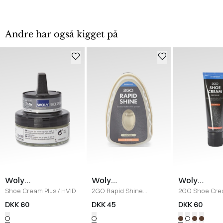
Andre har også kigget på
Woly
Woly
Woly
Protector
Protector
Protector
Shoe Cream Plus
/
HVID
2GO Rapid Shine
2GO Shoe Cr
Pudsesvamp
/
NEUTRAL
COGNAC
DKK 60
DKK 45
DKK 60