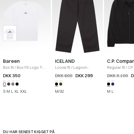
Bareen
ICELAND
C.P. Compa
Box fit
/
Box Fit Logo T-
Loose fit
/
Lagoon
Regular fit
/
CP 
shirt
/
WHITE
Bukser
/
BLACK
Jakke
/
SORT
DKK 350
DKK 600
DKK 299
DKK 3.100
D
S
M
L
XL
XXL
M/32
M
L
DU HAR SENEST KIGGET PÅ