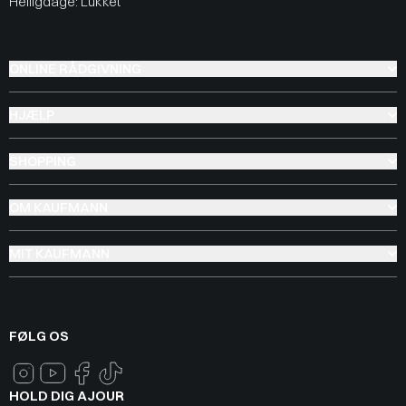
Helligdage: Lukket
ONLINE RÅDGIVNING
HJÆLP
SHOPPING
OM KAUFMANN
MIT KAUFMANN
FØLG OS
HOLD DIG AJOUR