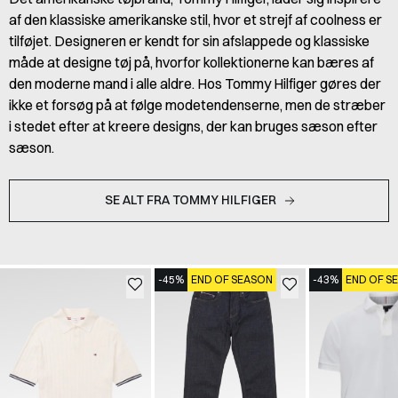
af den klassiske amerikanske stil, hvor et strejf af coolness er
tilføjet. Designeren er kendt for sin afslappede og klassiske
måde at designe tøj på, hvorfor kollektionerne kan bæres af
den moderne mand i alle aldre. Hos Tommy Hilfiger gøres der
ikke et forsøg på at følge modetendenserne, men de stræber
i stedet efter at kreere designs, der kan bruges sæson efter
sæson.
SE ALT FRA TOMMY HILFIGER
-45%
END OF SEASON
-43%
END OF S