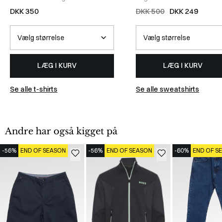
WHITE
DKK 350
DKK 500
DKK 249
LÆG I KURV
LÆG I KURV
Se alle t-shirts
Se alle sweatshirts
Andre har også kigget på
-56%
END OF SEASON
-56%
END OF SEASON
-60%
END OF S