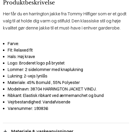
Produktbeskrivelse
Her får du en harrington jakke fra Tommy Hilfiger som er et godt
valg til at holde dig varm og stilfuld. Den klassiske stil og høje
kvalitet gør denne jakke til et must-have i enhver garderobe.
Farve:
Fit:
Relaxed fit
Hals:
Høj krave
Logo:
Broderet logo på brystet
Lommer:
2 sidelommer med knaplukning
Lukning:
2-vejs lynlås
Materiale:
45% Bomuld
, 55% Polyester
Modelnavn:
38704 HARRINGTON JACKET VINDJ.
Ribkant:
Elastisk ribkant ved ærmemanchet og bund
Vejrbestandighed:
Vandafvisende
Varenummer:
193836
Materiale & vaskeanvisninger