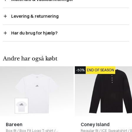
Levering & returnering
Har du brug for hjælp?
Andre har også købt
-50%
END OF SEASON
Bareen
Coney Island
Box fit
/
Box Fit Logo T-shirt
/
Regular fit
/
ICE Sweatshirt
/