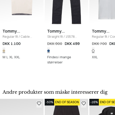
Tommy
Tommy
Tommy
Hilfiger
Hilfiger
Hilfiger
Regular fit
/
Cable
Straight fit
/
15578
Regular fit
/
Co
Knitted Polo T-shirt
/
Denton Ohio Jeans
/
Polo
/
HVID
DKK 1.100
DKK 900
DKK 499
DKK 700
DK
ECRU
DENIM
M
L
XL
XXL
Findes i mange
XXL
størrelser
Andre produkter som måske interesserer dig
-50%
END OF SEASON
-26%
END OF S