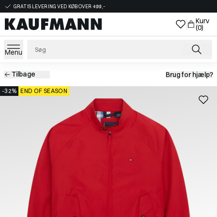
GRATIS LEVERING VED KØB OVER 499,-
Kurv
(0)
Menu
Tilbage
Brug for hjælp?
-32%
END OF SEASON