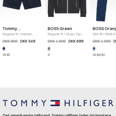
Tommy
BOSS Green
BOSS Oran
Hilfiger
Regular fit
/
Harlem
Regular fit
/
Skaz1 Zip-
Slim fit
/
0948 D
Printed Structure Shorts
Sweatshirt
/
KOKS
Jeans
/
DENIM
DKK 800
DKK 349
DKK 1.600
DKK 699
DKK 1.000
D
/
NAVY
W30
S
W40/34
Det amerikanske tøjbrand, Tommy Hilfiger, lader sig inspirere