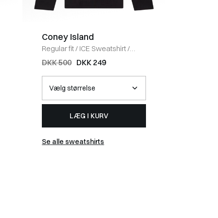
Coney Island
BOSS 
Regular fit
/
ICE Sweatshirt
/
Regular fi
BLACK
HVID
DKK 500
DKK 249
DKK 40
LÆG I KURV
Se alle sweatshirts
Se alle t-