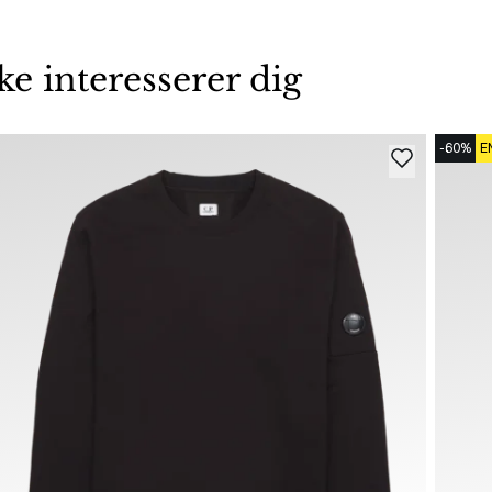
 interesserer dig
-60%
E