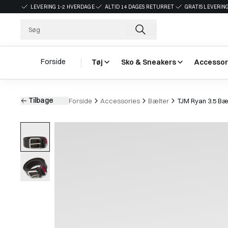
LEVERING 1-2 HVERDAGE
ALTID 14 DAGES RETURRET
GRATIS LEVERING
Forside
Tøj
Sko & Sneakers
Accessor
Tilbage
Forside
Accessories
Bælter
TJM Ryan 3.5 Bæ