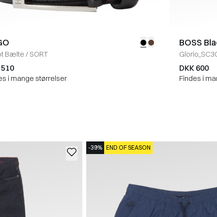
GO
BOSS Bla
ot Bælte
/
SORT
Glorio_SC3
 510
DKK 600
es i mange størrelser
Findes i ma
-39%
END OF SEASON