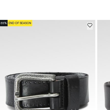
-55%
END OF SEASON