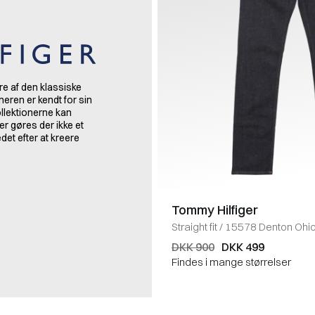
re af den klassiske
gneren er kendt for sin
ollektionerne kan
r gøres der ikke et
et efter at kreere
Tommy Hilfiger
Straight fit
/
15578 Denton Ohi
DKK 900
DKK 499
Findes i mange størrelser