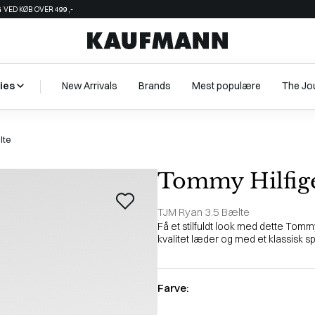
 VED KØB OVER 499,-
ies
New Arrivals
Brands
Mest populære
The Jo
lte
Tommy Hilfig
TJM Ryan 3.5 Bælte
Få et stilfuldt look med dette Tommy 
kvalitet læder og med et klassisk s
Farve: