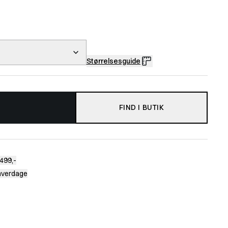
Størrelsesguide
FIND I BUTIK
499,-
 hverdage