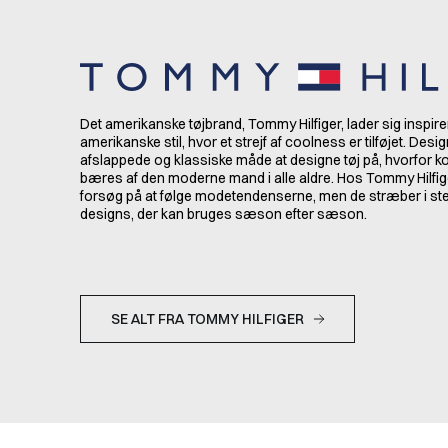
Det amerikanske tøjbrand, Tommy Hilfiger, lader sig inspire
amerikanske stil, hvor et strejf af coolness er tilføjet. Desi
afslappede og klassiske måde at designe tøj på, hvorfor k
bæres af den moderne mand i alle aldre. Hos Tommy Hilfige
forsøg på at følge modetendenserne, men de stræber i sted
designs, der kan bruges sæson efter sæson.
SE ALT FRA TOMMY HILFIGER