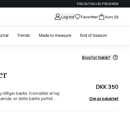
FIND BUTIK
HJÆLP?
BUSINESS
Log ind
Favoritter
Kurv
(0)
urnal
Trends
Made to measure
End of Season
Brug for hjælp?
er
DKK 350
Hilfiger bælte. Fremstillet af høj
Om produktet
pænde, er dette bælte perfek...