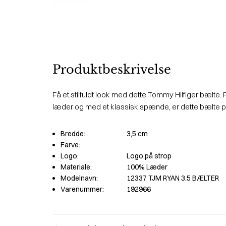
Produktbeskrivelse
Få et stilfuldt look med dette Tommy Hilfiger bælte. Fr
læder og med et klassisk spænde, er dette bælte per
Bredde:
3,5 cm
Farve:
Logo:
Logo på strop
Materiale:
100% Læder
Modelnavn:
12337 TJM RYAN 3.5 BÆLTER
Varenummer:
192966