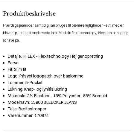
Produktbeskrivelse
Hverdags jeans der samtidig kan bruges til pænere lejligheder - evt. med en
blazer grundet sit ensfarvede look. Med sin flex-technology, føles den behagelig
at have på.
Detajle:
HFLEX - Flex technology, Høj genopretning
Farve:
Fit:
Slim fit
Logo:
Påsyet logopatch over baglomme
Lommer:
5-Pocket
Lukning:
Knap- og lynlåslukning
Materiale:
2% Elastane
, 13% Polyester
, 85% Bomuld
Modelnavn:
15600 BLEECKER JEANS
Talje:
Bæltestropper
Varenummer:
170974