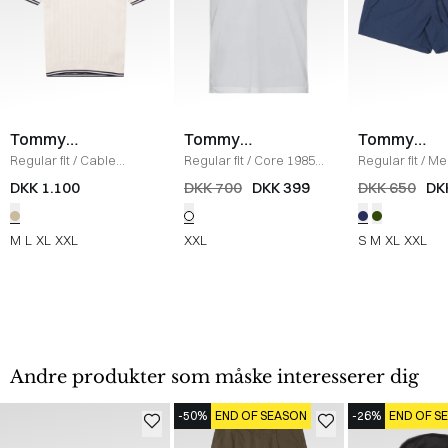
Tommy
Tommy
Tommy
Hilfiger
Hilfiger
Hilfiger
Regular fit
/
Cable
Regular fit
/
Core 1985
Regular fit
/
Me
Knitted Polo T-shirt
/
Polo
/
HVID
Drawstring Ith
DKK 1.100
DKK 700
DKK 399
DKK 650
DK
ECRU
Shorts
/
BLUE
M
L
XL
XXL
XXL
S
M
XL
XXL
Andre produkter som måske interesserer dig
-50%
END OF SEASON
-26%
END OF S