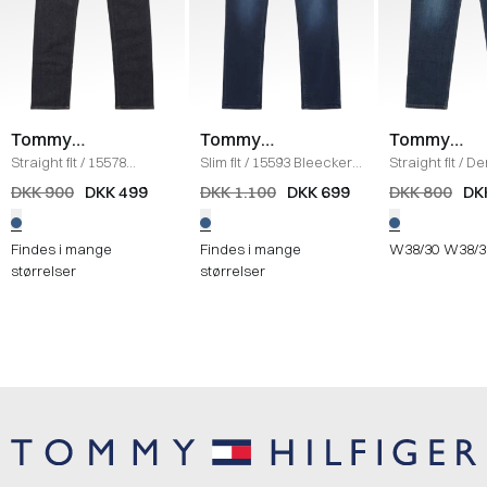
Tommy
Tommy
Tommy
Hilfiger
Hilfiger
Hilfiger
Straight fit
/
15578
Slim fit
/
15593 Bleecker
Straight fit
/
De
Denton Ohio Jeans
/
Iowa Jeans
/
DENIM
Stretch Jeans
DKK 900
DKK 499
DKK 1.100
DKK 699
DKK 800
DK
DENIM
Findes i mange
Findes i mange
W38/30
W38/3
størrelser
størrelser