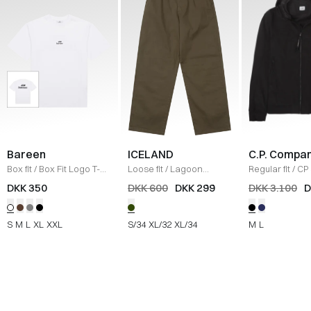
Bareen
ICELAND
C.P. Compa
Box fit
/
Box Fit Logo T-
Loose fit
/
Lagoon
Regular fit
/
CP 
shirt
/
WHITE
Bukser
/
OLIVE
Jakke
/
SORT
DKK 350
DKK 600
DKK 299
DKK 3.100
D
S
M
L
XL
XXL
S/34
XL/32
XL/34
M
L