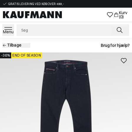
GRATIS LEVERING VED KØB OVER 499,-
Kurv
(0)
Menu
Tilbage
Brug for hjælp?
-36%
END OF SEASON