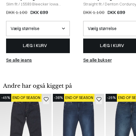
Slim fit
/
15593 Bleecker Iowa
Straight fit
/
Denton Corduro
Jeans
/
DENIM
Chinos
/
GRØN
DKK 1.100
DKK 699
DKK 1.100
DKK 699
LÆG I KURV
LÆG I KURV
Se alle jeans
Se alle bukser
Andre har også kigget på
-45%
END OF SEASON
-36%
END OF SEASON
-25%
END OF S