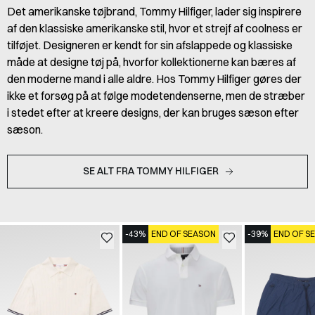
Det amerikanske tøjbrand, Tommy Hilfiger, lader sig inspirere
af den klassiske amerikanske stil, hvor et strejf af coolness er
tilføjet. Designeren er kendt for sin afslappede og klassiske
måde at designe tøj på, hvorfor kollektionerne kan bæres af
den moderne mand i alle aldre. Hos Tommy Hilfiger gøres der
ikke et forsøg på at følge modetendenserne, men de stræber
i stedet efter at kreere designs, der kan bruges sæson efter
sæson.
SE ALT FRA TOMMY HILFIGER
-43%
END OF SEASON
-39%
END OF S