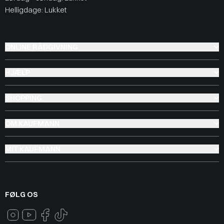
Helligdage: Lukket
ONLINE RÅDGIVNING
HJÆLP
SHOPPING
OM KAUFMANN
MIT KAUFMANN
FØLG OS