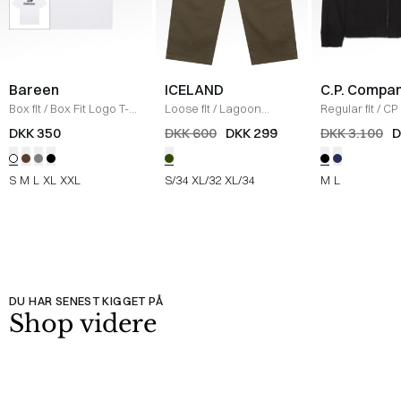
Bareen
ICELAND
C.P. Compa
Box fit
/
Box Fit Logo T-
Loose fit
/
Lagoon
Regular fit
/
CP 
shirt
/
WHITE
Bukser
/
OLIVE
Jakke
/
SORT
DKK 350
DKK 600
DKK 299
DKK 3.100
D
S
M
L
XL
XXL
S/34
XL/32
XL/34
M
L
DU HAR SENEST KIGGET PÅ
Shop videre