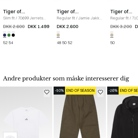
Tiger of
Tiger of
Tiger of
Sweden
Sweden
Sweden
Slim fit
/
70699 Jerrets
Regular fit
/
Jamie Jakke
Regular fit
/
71
Blazer
/
NAVY
/
SAND
Camryn Uncon
DKK 2.600
DKK 1.499
DKK 2.600
DKK 3.200
D
Blazer
/
SAND
52
54
48
50
52
50
Andre produkter som måske interesserer dig
-50%
END OF SEASON
-26%
END OF S