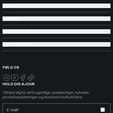
HJÆLP
SHOPPING
OM KAUFMANN
MIT KAUFMANN
FØLG OS
HOLD DIG AJOUR
Tilmeld dig for at få ugentlige opdateringer, nyheder,
produktopdateringer og eksklusivt indhold først.
E-mail*