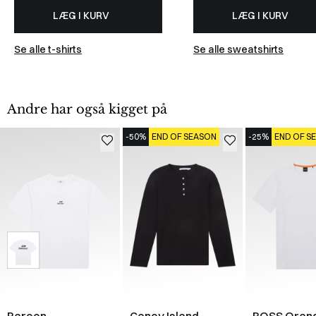
LÆG I KURV
LÆG I KURV
Se alle t-shirts
Se alle sweatshirts
Andre har også kigget på
-50%
END OF SEASON
-25%
END OF S
Bareen
Coney Island
BOSS Oran