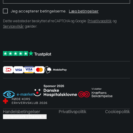
Jeg accepterer betingelserne.
Læs betingelser
Dette websted er beskyttet af reCAPTCHA og Google
Privatlivspolitik
og
Servicevilkår
gælder.
Handelsbetingelser
Privatlivspolitik
Cookiepolitik
Danmark / Dansk