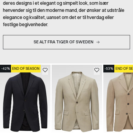
deres designs i et elegant og simpelt look, som især
henvender sig til den moderne mand, der ønsker at udstråle
elegance og kvalitet, uanset om det er til hverdag eller
festlige begivenheder.
SE ALT FRA TIGER OF SWEDEN
-42%
END OF SEASON
-53%
END OF S