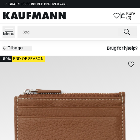
GRATIS LEVERING VED KØB OVER 499,-
Kurv
(0)
Menu
Tilbage
Brug for hjælp?
-60%
END OF SEASON