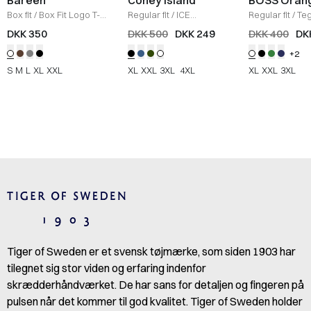
Box fit
/
Box Fit Logo T-
Regular fit
/
ICE
Regular fit
/
Teg
shirt
/
WHITE
Sweatshirt
/
BLACK
Shirt
/
HVID
DKK 350
DKK 500
DKK 249
DKK 400
DK
+2
S
M
L
XL
XXL
XL
XXL
3XL
4XL
XL
XXL
3XL
Tiger of Sweden er et svensk tøjmærke, som siden 1903 har
tilegnet sig stor viden og erfaring indenfor
skrædderhåndværket. De har sans for detaljen og fingeren på
pulsen når det kommer til god kvalitet. Tiger of Sweden holder