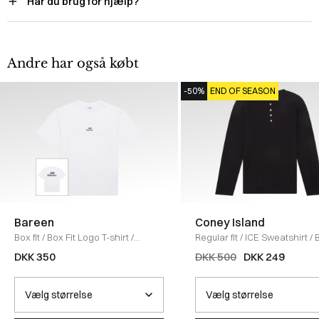
Har du brug for hjælp?
Andre har også købt
-50%
END OF SEASON
Bareen
Coney Island
Box fit
/
Box Fit Logo T-shirt
/
Regular fit
/
ICE Sweatshirt
/
WHITE
DKK 350
DKK 500
DKK 249