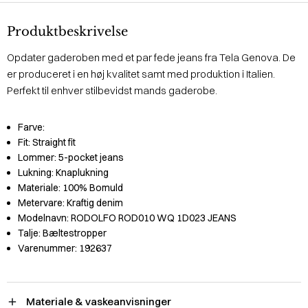
Produktbeskrivelse
Opdater gaderoben med et par fede jeans fra Tela Genova. De
er produceret i en høj kvalitet samt med produktion i Italien.
Perfekt til enhver stilbevidst mands gaderobe.
Farve:
Fit:
Straight fit
Lommer:
5-pocket jeans
Lukning:
Knaplukning
Materiale:
100% Bomuld
Metervare:
Kraftig denim
Modelnavn:
RODOLFO ROD010 WQ 1D023 JEANS
Talje:
Bæltestropper
Varenummer:
192637
Materiale & vaskeanvisninger