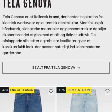
Tela Genova er et italiensk brand, der henter inspiration fra
klassisk workwear og autentisk denimkultur. Med fokus på
håndværk, slidstærke materialer og gennemtænkte detaljer
skaber brandet styles med et råt og tidløst udtryk. De
afslappede silhuetter og robuste kvaliteter giver et
karakterfuldt look, der passer naturligt ind i den moderne
garderobe.
SE ALT FRA TELA GENOVA
-47%
END OF SEASON
-49%
END OF SEASON