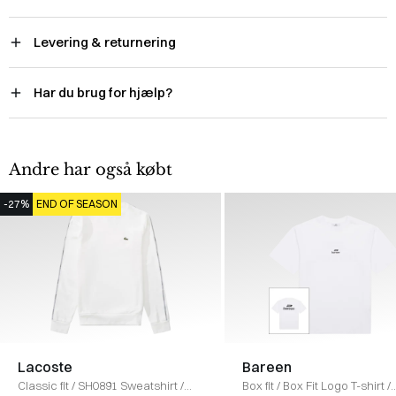
Levering & returnering
Har du brug for hjælp?
Andre har også købt
-27%
END OF SEASON
Lacoste
Bareen
Classic fit
/
SH0891 Sweatshirt
/
Box fit
/
Box Fit Logo T-shirt
/