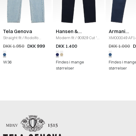
Tela Genova
Hansen &
Armani
Jacob
Exchange
Straight fit
/
Rodolfo
Modern fit
/
90929 Cut 'N
XM000049 AF1
Jeans
/
DENIM
Sew Jeans
/
NAVY
JEANS
/
DENI
DKK 1.950
DKK 999
DKK 1.400
DKK 1.000
D
W36
Findes i mange
Findes i mang
størrelser
størrelser