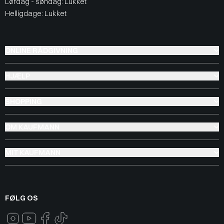
Lørdag - søndag: Lukket
Helligdage: Lukket
ONLINE RÅDGIVNING
HJÆLP
SHOPPING
OM KAUFMANN
MIT KAUFMANN
FØLG OS