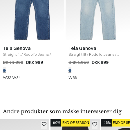
Tela Genova
Tela Genova
Straight fit
/
Rodolfo Jeans
/
Straight fit
/
Rodolfo Jeans
/
DENIM
DENIM
DKK 1.900
DKK 999
DKK 1.950
DKK 999
W32
W34
W36
Andre produkter som måske interesserer dig
-50%
END OF SEASON
-26%
END OF S