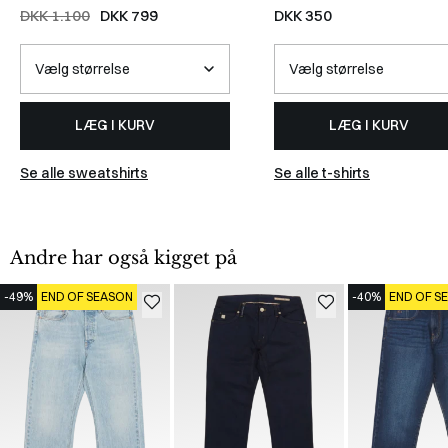
HVID
WHITE
DKK 1.100
DKK 799
DKK 350
LÆG I KURV
LÆG I KURV
Se alle sweatshirts
Se alle t-shirts
Andre har også kigget på
-49%
END OF SEASON
-40%
END OF S