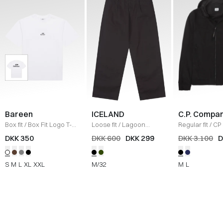
Bareen
ICELAND
C.P. Compa
Box fit
/
Box Fit Logo T-
Loose fit
/
Lagoon
Regular fit
/
CP 
shirt
/
WHITE
Bukser
/
BLACK
Jakke
/
SORT
DKK 350
DKK 600
DKK 299
DKK 3.100
D
S
M
L
XL
XXL
M/32
M
L