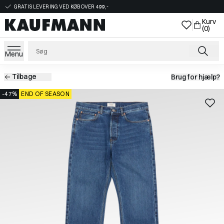
GRATIS LEVERING VED KØB OVER 499,-
Kurv
(0)
Menu
Tilbage
Brug for hjælp?
-47%
END OF SEASON