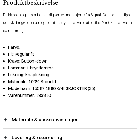
Produktbeskrivelse
En klassisk og super behagelig kortærmet skjorte fra Signal. Den har et tidløst
udtryk der gør den utrolig nemt, at style til et væld af outfits. Perfekt til en varm
sommerdag.
Farve:
Fit:
Regular fit
Krave:
Button-down
Lommer:
1 brystlomme
Lukning:
Knaplukning
Materiale:
100% Bomuld
Modelnavn:
15567 1860 K/Æ SKJORTER (35)
Varenummer:
193810
Materiale & vaskeanvisninger
Levering & returnering