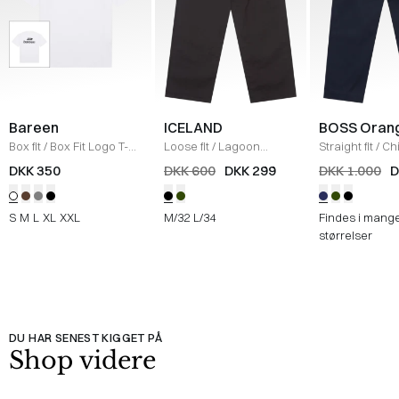
Bareen
ICELAND
BOSS Oran
Box fit
/
Box Fit Logo T-
Loose fit
/
Lagoon
Straight fit
/
Ch
shirt
/
WHITE
Bukser
/
BLACK
Straight
/
NAV
DKK 350
DKK 600
DKK 299
DKK 1.000
D
S
M
L
XL
XXL
M/32
L/34
Findes i mang
størrelser
DU HAR SENEST KIGGET PÅ
Shop videre