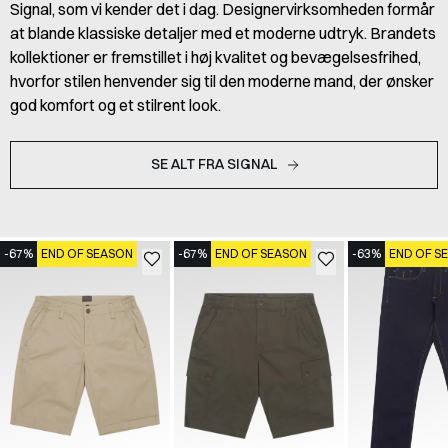
Signal, som vi kender det i dag. Designervirksomheden formår
at blande klassiske detaljer med et moderne udtryk. Brandets
kollektioner er fremstillet i høj kvalitet og bevægelsesfrihed,
hvorfor stilen henvender sig til den moderne mand, der ønsker
god komfort og et stilrent look.
SE ALT FRA SIGNAL
-67%
END OF SEASON
-67%
END OF SEASON
-63%
END OF S