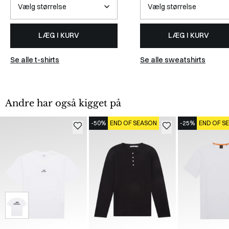
LÆG I KURV
LÆG I KURV
Se alle t-shirts
Se alle sweatshirts
Andre har også kigget på
-50%
END OF SEASON
-25%
END OF S