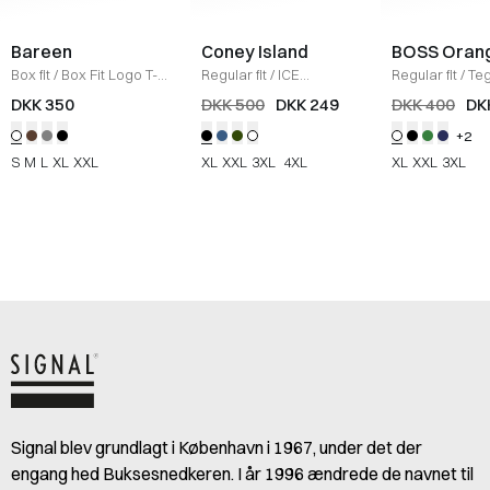
Bareen
Coney Island
BOSS Oran
Box fit
/
Box Fit Logo T-
Regular fit
/
ICE
Regular fit
/
Teg
shirt
/
WHITE
Sweatshirt
/
BLACK
Shirt
/
HVID
DKK 350
DKK 500
DKK 249
DKK 400
DK
+2
S
M
L
XL
XXL
XL
XXL
3XL
4XL
XL
XXL
3XL
Signal blev grundlagt i København i 1967, under det der
engang hed Buksesnedkeren. I år 1996 ændrede de navnet til