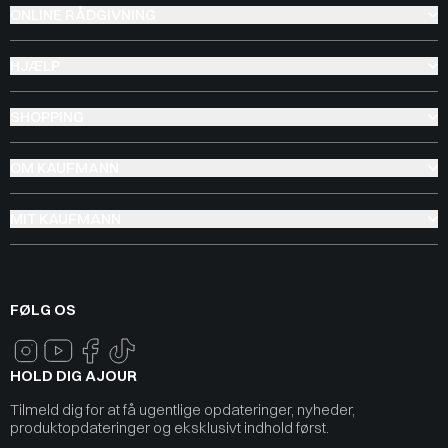
ONLINE RÅDGIVNING
HJÆLP
SHOPPING
OM KAUFMANN
MIT KAUFMANN
FØLG OS
HOLD DIG AJOUR
Tilmeld dig for at få ugentlige opdateringer, nyheder,
produktopdateringer og eksklusivt indhold først.