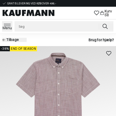
GRATIS LEVERING VED KØB OVER 499,-
Kurv
(0)
Menu
Tilbage
Brug for hjælp?
-38%
END OF SEASON