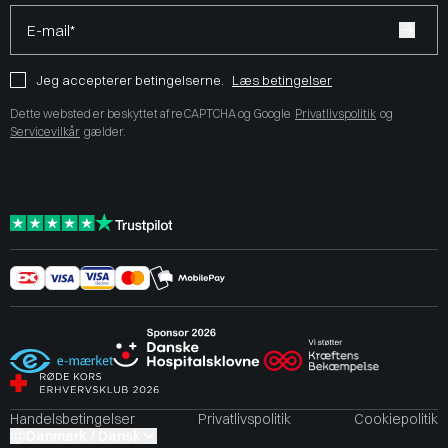
E-mail*
Jeg accepterer betingelserne.
Læs betingelser
Dette websted er beskyttet af reCAPTCHA og Google
Privatlivspolitik
og
Servicevilkår
gælder.
Handelsbetingelser
Privatlivspolitik
Cookiepolitik
Danmark / Dansk