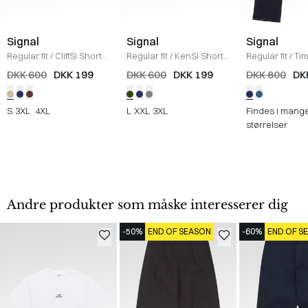
Signal
Signal
Signal
Regular fit
/
CliffSi Shorts
Regular fit
/
KenSi Shorts
Regular fit
/
Ti
/
SAND
/
ARMY
/
NAVY
DKK 600
DKK 199
DKK 600
DKK 199
DKK 800
DK
S
3XL
4XL
L
XXL
3XL
Findes i mang
størrelser
Andre produkter som måske interesserer dig
-50%
END OF SEASON
-60%
END OF S