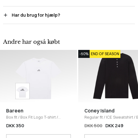
Har du brug for hjælp?
Andre har også købt
-50%
END OF SEASON
Bareen
Coney Island
Box fit
/
Box Fit Logo T-shirt
/
Regular fit
/
ICE Sweatshirt
/
WHITE
DKK 350
DKK 500
DKK 249