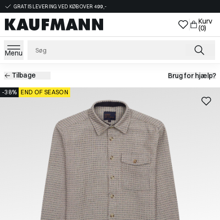
GRATIS LEVERING VED KØB OVER 499,-
Kurv
(0)
Menu
Tilbage
Brug for hjælp?
-38%
END OF SEASON