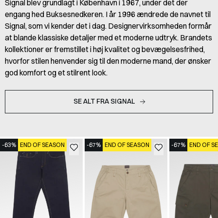
Signal blev grundlagt i København i 1967, under det der
engang hed Buksesnedkeren. I år 1996 ændrede de navnet til
Signal, som vi kender det i dag. Designervirksomheden formår
at blande klassiske detaljer med et moderne udtryk. Brandets
kollektioner er fremstillet i høj kvalitet og bevægelsesfrihed,
hvorfor stilen henvender sig til den moderne mand, der ønsker
god komfort og et stilrent look.
SE ALT FRA SIGNAL
-63%
END OF SEASON
-67%
END OF SEASON
-67%
END OF S