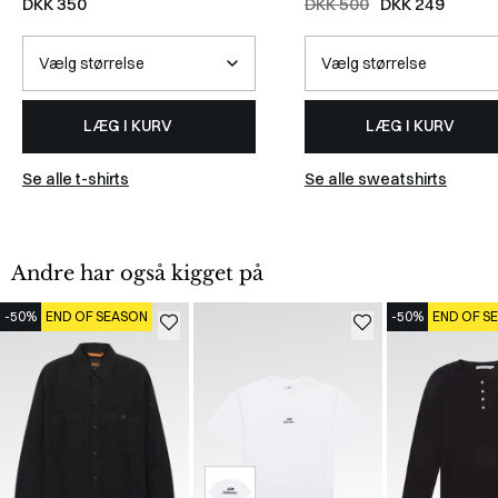
DKK 350
DKK 500
DKK 249
LÆG I KURV
LÆG I KURV
Se alle t-shirts
Se alle sweatshirts
Andre har også kigget på
-50%
END OF SEASON
-50%
END OF S