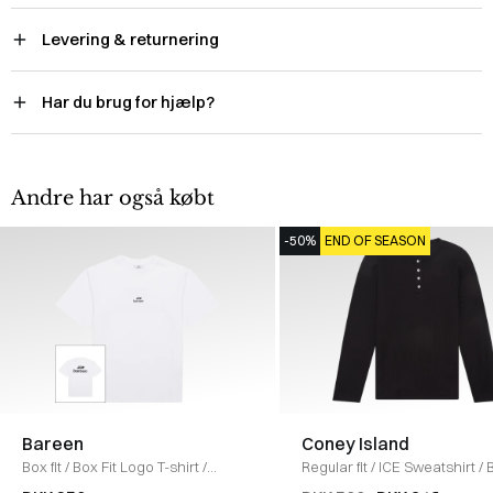
Levering & returnering
Har du brug for hjælp?
Andre har også købt
-50%
END OF SEASON
Bareen
Coney Island
Box fit
/
Box Fit Logo T-shirt
/
Regular fit
/
ICE Sweatshirt
/
WHITE