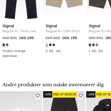
Signal
Signal
Signal
Regular fit
/
Timmy Jeans
Regular fit
/
CliffSi Shorts
Regular fit
/
Ken
/
NAVY
/
SAND
/
ARMY
DKK 800
DKK 299
DKK 600
DKK 199
DKK 600
DK
Findes i mange
S
3XL
4XL
L
XXL
3XL
størrelser
Andre produkter som måske interesserer dig
-50%
END OF SEASON
-26%
END OF S