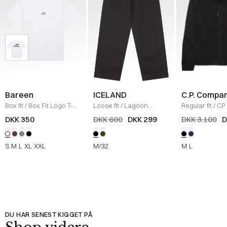
Bareen
ICELAND
C.P. Compa
Box fit
/
Box Fit Logo T-
Loose fit
/
Lagoon
Regular fit
/
CP 
shirt
/
WHITE
Bukser
/
BLACK
Jakke
/
SORT
DKK 350
DKK 600
DKK 299
DKK 3.100
D
S
M
L
XL
XXL
M/32
M
L
DU HAR SENEST KIGGET PÅ