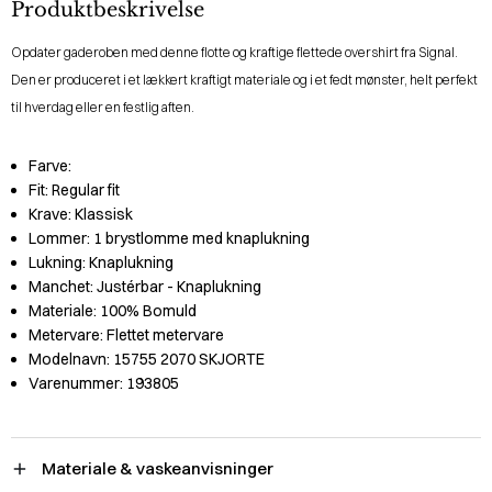
Produktbeskrivelse
Opdater gaderoben med denne flotte og kraftige flettede overshirt fra Signal.
Den er produceret i et lækkert kraftigt materiale og i et fedt mønster, helt perfekt
til hverdag eller en festlig aften.
Farve:
Fit:
Regular fit
Krave:
Klassisk
Lommer:
1 brystlomme med knaplukning
Lukning:
Knaplukning
Manchet:
Justérbar - Knaplukning
Materiale:
100% Bomuld
Metervare:
Flettet metervare
Modelnavn:
15755 2070 SKJORTE
Varenummer:
193805
Materiale & vaskeanvisninger