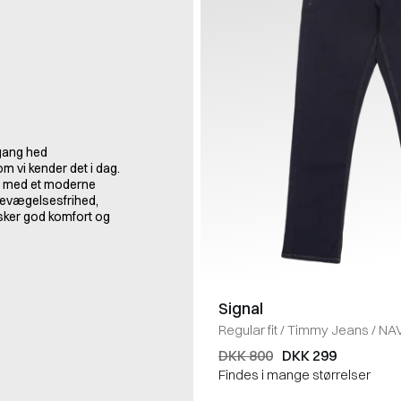
ngang hed
m vi kender det i dag.
r med et moderne
g bevægelsesfrihed,
nsker god komfort og
Signal
Regular fit
/
Timmy Jeans
/
NA
DKK 800
DKK 299
Findes i mange størrelser