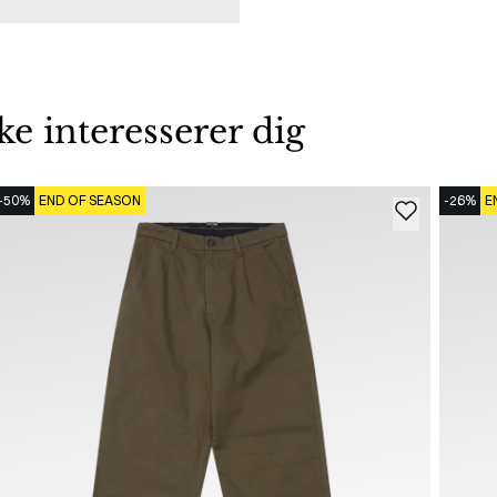
 interesserer dig
-50%
END OF SEASON
-26%
E