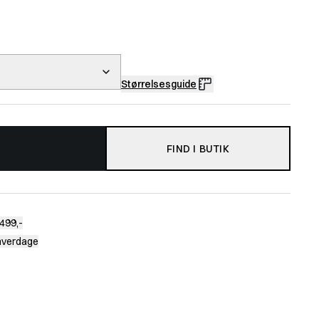
Størrelsesguide
FIND I BUTIK
499,-
 hverdage