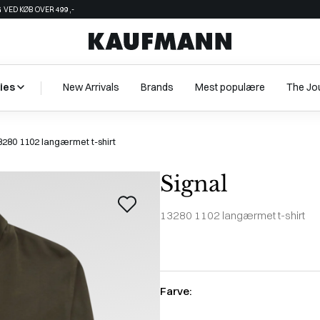
 VED KØB OVER 499,-
ies
New Arrivals
Brands
Mest populære
The Jo
3280 1102 langærmet t-shirt
Signal
13280 1102 langærmet t-shirt
Farve: