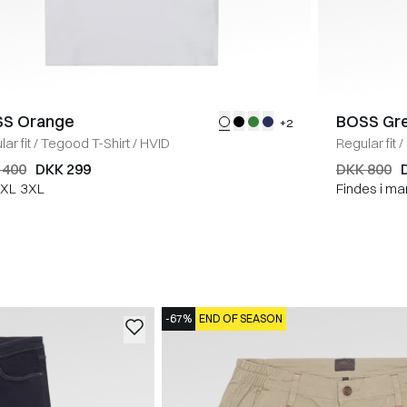
S Orange
BOSS Gr
+2
ar fit
/
Tegood T-Shirt
/
HVID
Regular fit
/
 400
DKK 299
DKK 800
XL
3XL
Findes i ma
-67%
END OF SEASON