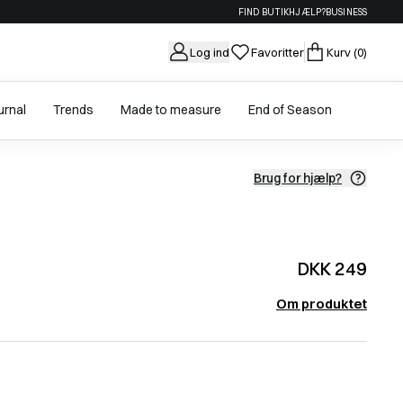
FIND BUTIK
HJÆLP?
BUSINESS
Log ind
Favoritter
Kurv
(0)
urnal
Trends
Made to measure
End of Season
Brug for hjælp?
DKK 249
Om produktet