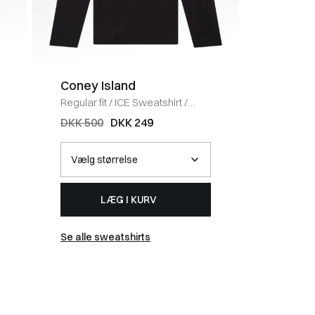
Coney Island
BOSS 
Regular fit
/
ICE Sweatshirt
/
Regular fi
BLACK
HVID
DKK 500
DKK 249
DKK 40
LÆG I KURV
Se alle sweatshirts
Se alle t-