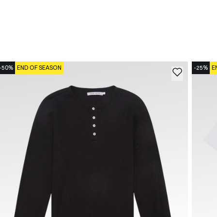
-50%
END OF SEASON
-25%
E