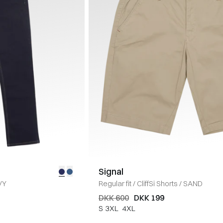
Signal
VY
Regular fit
/
CliffSi Shorts
/
SAND
DKK 600
DKK 199
S
3XL
4XL