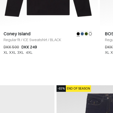
Coney Island
BOS
Regular fit
/
ICE Sweatshirt
/
BLACK
Regul
DKK 500
DKK 249
DKK
XL
XXL
3XL
4XL
XL
X
-63%
END OF SEASON