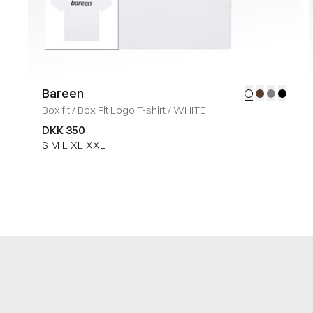
Bareen
Box fit
/
Box Fit Logo T-shirt
/
WHITE
DKK 350
S
M
L
XL
XXL