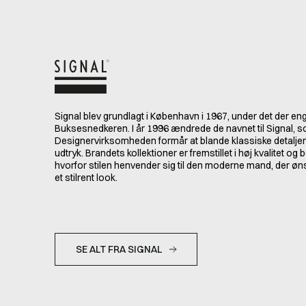
Signal blev grundlagt i København i 1967, under det der e
Buksesnedkeren. I år 1996 ændrede de navnet til Signal, so
Designervirksomheden formår at blande klassiske detalje
udtryk. Brandets kollektioner er fremstillet i høj kvalitet o
hvorfor stilen henvender sig til den moderne mand, der ø
et stilrent look.
SE ALT FRA SIGNAL