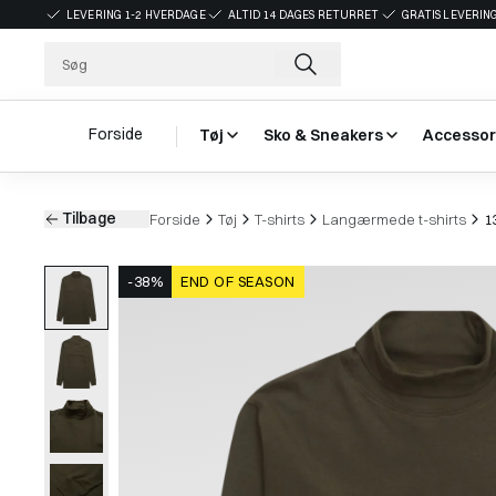
LEVERING 1-2 HVERDAGE
ALTID 14 DAGES RETURRET
GRATIS LEVERING
Forside
Tøj
Sko & Sneakers
Accessor
Tilbage
Forside
Tøj
T-shirts
Langærmede t-shirts
1
-38%
END OF SEASON