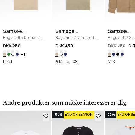
Samsøe
Samsøe
Samsøe
Samsøe
Samsøe
Samsøe
Regular fit
/
Kronos T-
Regular fit
/
Norsbro T-
Regular fit
/
Sa
Shirt
/
HUMUS
shirt
/
PURE CASHMERE
Skjorte
/
WINT
DKK 250
DKK 450
DKK 750
DK
+4
L
XXL
S
M
L
XL
XXL
M
XL
Andre produkter som måske interesserer dig
-50%
END OF SEASON
-25%
END OF S