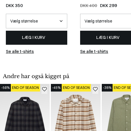
WHITE
DKK 350
DKK 400
DKK 299
LÆG I KURV
LÆG I KURV
Se alle t-shirts
Se alle t-shirts
Andre har også kigget på
-56%
END OF SEASON
-45%
END OF SEASON
-38%
END OF S