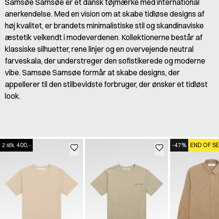
Samsøe Samsøe er et dansk tøjmærke med international
anerkendelse. Med en vision om at skabe tidløse designs af
høj kvalitet, er brandets minimalistiske stil og skandinaviske
æstetik velkendt i modeverdenen. Kollektionerne består af
klassiske silhuetter, rene linjer og en overvejende neutral
farveskala, der understreger den sofistikerede og moderne
vibe. Samsøe Samsøe formår at skabe designs, der
appellerer til den stilbevidste forbruger, der ønsker et tidløst
look.
2 stk. 400,-
-47%
END OF S