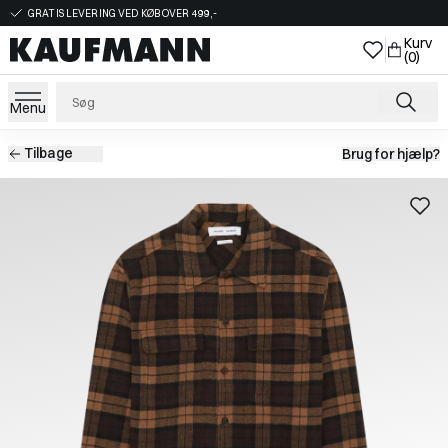
GRATIS LEVERING VED KØB OVER 499,-
Kurv
(0)
Menu
Tilbage
Brug for hjælp?