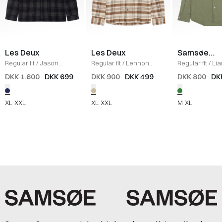
Les Deux
Les Deux
Samsøe
Samsøe
Regular fit
/
Jason
Regular fit
/
Lennon
Regular fit
/
Li
Check Wool Overshirt
/
Check Overshirt
/
IRISH
Skjorte
/
BASIL
DKK 1.600
DKK 699
DKK 900
DKK 499
DKK 800
DK
CHARCOAL/DARK NAVY
CREAM
XL
XXL
XL
XXL
M
XL