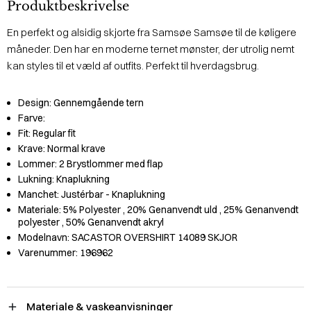
Produktbeskrivelse
En perfekt og alsidig skjorte fra Samsøe Samsøe til de køligere
måneder. Den har en moderne ternet mønster, der utrolig nemt
kan styles til et væld af outfits. Perfekt til hverdagsbrug.
Design:
Gennemgående tern
Farve:
Fit:
Regular fit
Krave:
Normal krave
Lommer:
2 Brystlommer med flap
Lukning:
Knaplukning
Manchet:
Justérbar - Knaplukning
Materiale:
5% Polyester
, 20% Genanvendt uld
, 25% Genanvendt
polyester
, 50% Genanvendt akryl
Modelnavn:
SACASTOR OVERSHIRT 14089 SKJOR
Varenummer:
196962
Materiale & vaskeanvisninger