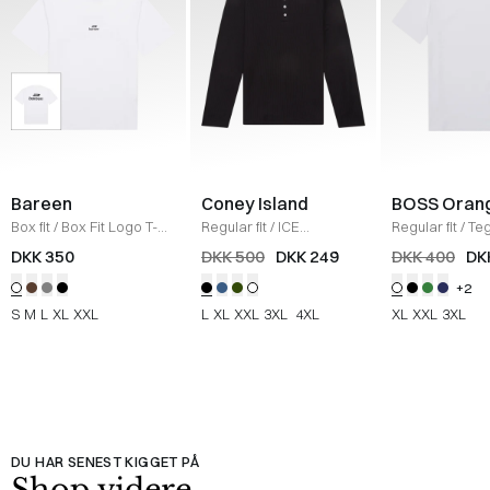
Bareen
Coney Island
BOSS Oran
Box fit
/
Box Fit Logo T-
Regular fit
/
ICE
Regular fit
/
Teg
shirt
/
WHITE
Sweatshirt
/
BLACK
Shirt
/
HVID
DKK 350
DKK 500
DKK 249
DKK 400
DK
+2
S
M
L
XL
XXL
L
XL
XXL
3XL
4XL
XL
XXL
3XL
DU HAR SENEST KIGGET PÅ
Shop videre