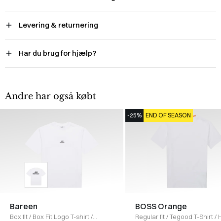
Levering & returnering
Har du brug for hjælp?
Andre har også købt
-25%
END OF SEASON
Bareen
BOSS Orange
Box fit
/
Box Fit Logo T-shirt
/
Regular fit
/
Tegood T-Shirt
/