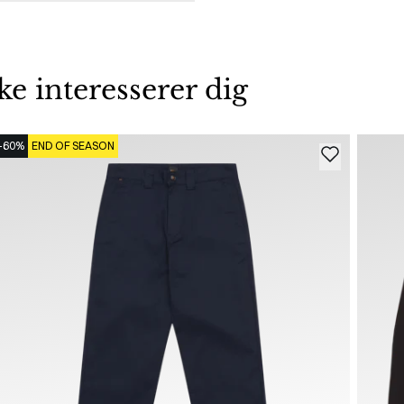
 interesserer dig
-60%
END OF SEASON