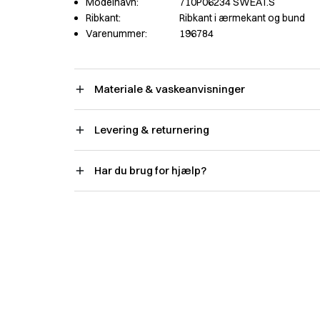
Modelnavn:
710P06234 SWEAT.S
Ribkant:
Ribkant i ærmekant og bund
Varenummer:
196784
Materiale & vaskeanvisninger
Levering & returnering
Har du brug for hjælp?