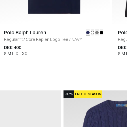
Polo Ralph Lauren
Pol
Regular fit
/
Core Replen Logo Tee
/
NAVY
Regul
DKK 400
DKK
S
M
L
XL
XXL
S
M
-37%
END OF SEASON