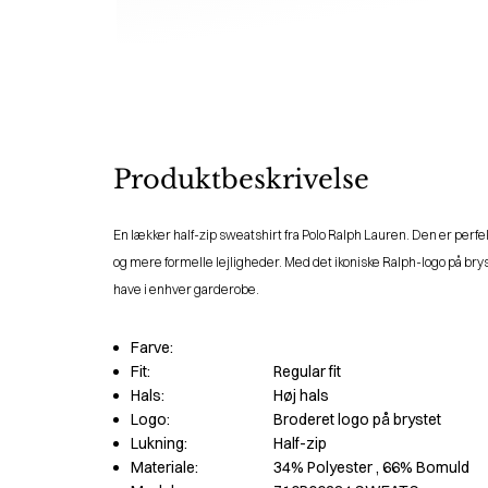
Produktbeskrivelse
En lækker half-zip sweatshirt fra Polo Ralph Lauren. Den er perfe
og mere formelle lejligheder. Med det ikoniske Ralph-logo på bry
have i enhver garderobe.
Farve:
Fit:
Regular fit
Hals:
Høj hals
Logo:
Broderet logo på brystet
Lukning:
Half-zip
Materiale:
34% Polyester
, 66% Bomuld