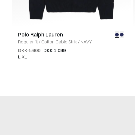
Polo Ralph Lauren
Regular fit
/
Cotton Cable Strik
/
NAVY
DKK 1.600
DKK 1.099
L
XL