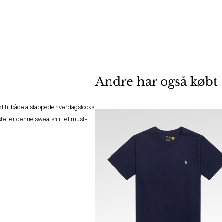
Andre har også købt
kt til både afslappede hverdagslooks
stet er denne sweatshirt et must-