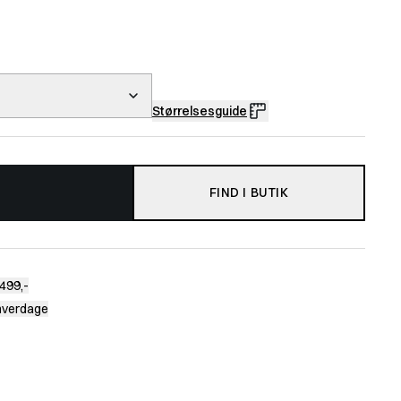
Størrelsesguide
FIND I BUTIK
499,-
 hverdage