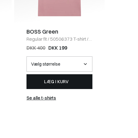
BOSS Green
URBAN
Regular fit
/
50506373 T-shirt
/
Regular fi
LYS RØD
NAVY
DKK 400
DKK 199
DKK 25
LÆG I KURV
Se alle t-shirts
Se alle t-