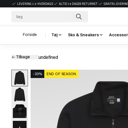
LEVERING 1-2 HVERDAGE
ALTID 14 DAGES RETURRET
GRATIS LEVERING
Forside
Tøj
Sko & Sneakers
Accessor
Tilbage
undefined
-33%
END OF SEASON