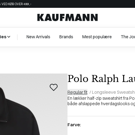
 VED KØB OVER 499,-
ies
New Arrivals
Brands
Mest populære
The Jo
Polo Ralph La
Regular fit
/
Longsleeve Sweatshi
En lækker half-zip sweatshirt fra Po
både afslappede hverdagslooks og 
Farve: