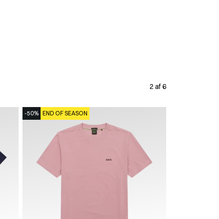
2 af 6
-50%
END OF SEASON