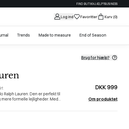
FIND BUTIK
HJÆLP?
BUSINESS
Log ind
Favoritter
Kurv
(0)
urnal
Trends
Made to measure
End of Season
Brug for hjælp?
uren
DKK 999
rt
lo Ralph Lauren. Den er perfekt til
Om produktet
mere formelle lejligheder. Med...