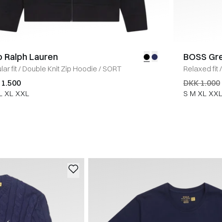
o Ralph Lauren
BOSS Gr
ar fit
/
Double Knit Zip Hoodie
/
SORT
Relaxed fit
/
 1.500
DKK 1.000
L
XL
XXL
S
M
XL
XX