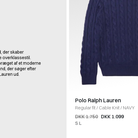
, der skaber
e overklassestil.
 præget af et moderne
nd, der søger efter
 Lauren ud.
Polo Ralph Lauren
Regular fit
/
Cable Knit
/
NAVY
DKK 1.750
DKK 1.099
S
L