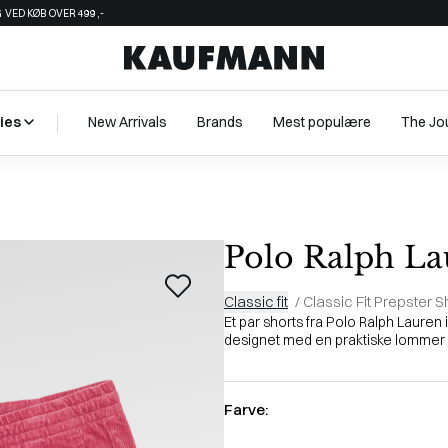
 VED KØB OVER 499,-
ies
New Arrivals
Brands
Mest populære
The Jo
Polo Ralph La
Classic fit
/
Classic Fit Prepster S
Et par shorts fra Polo Ralph Lauren i
designet med en praktiske lommer sam
Farve: