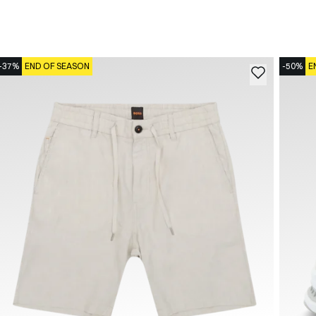
-37%
END OF SEASON
-50%
E