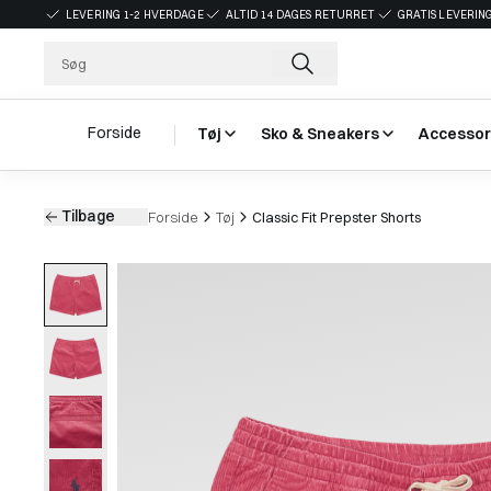
LEVERING 1-2 HVERDAGE
ALTID 14 DAGES RETURRET
GRATIS LEVERING
Forside
Tøj
Sko & Sneakers
Accessor
Tilbage
Forside
Tøj
Classic Fit Prepster Shorts