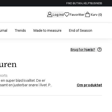
FIND BUTIK
HJÆLP?
BUSINESS
Log ind
Favoritter
Kurv
(0)
urnal
Trends
Made to measure
End of Season
Brug for hjælp?
uren
horts
 en super blød kvalitet. De er
Om produktet
t en justerbar snøre i livet. P...