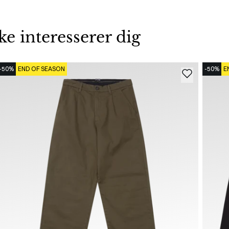
 interesserer dig
-50%
END OF SEASON
-50%
E