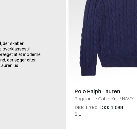
, der skaber
e overklassestil.
 præget af et moderne
nd, der søger efter
 Lauren ud.
Polo Ralph Lauren
Regular fit
/
Cable Knit
/
NAVY
DKK 1.750
DKK 1.099
S
L