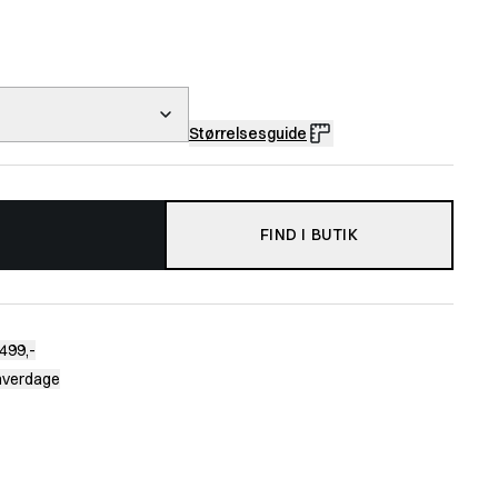
Størrelsesguide
FIND I BUTIK
499,-
 hverdage