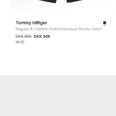
Tommy Hilfiger
Regular fit
/
Harlem Printed Structure Shorts
/
NAVY
DKK 800
DKK 349
W30