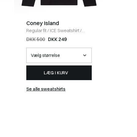
Coney Island
BOSS 
Regular fit
/
ICE Sweatshirt
/
Regular fi
BLACK
HVID
DKK 500
DKK 249
DKK 40
LÆG I KURV
Se alle sweatshirts
Se alle t-