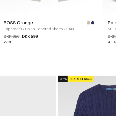
BOSS Orange
Pol
Tapered fit
/
Chino-Tapered Shorts
/
SAND
MDR
DKK 950
DKK 599
DKK
W30
41
4
-37%
END OF SEASON