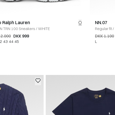
o Ralph Lauren
NN.07
N TRN 100 Sneakers
/
WHITE
Regular fit
/
 2.000
DKK 999
DKK 1.100
2
43
44
45
L