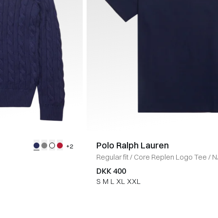
Polo Ralph Lauren
+2
Regular fit
/
Core Replen Logo Tee
/
N
DKK 400
S
M
L
XL
XXL