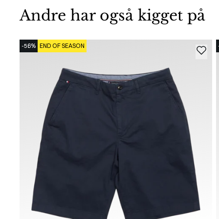
Andre har også kigget på
-56%
END OF SEASON