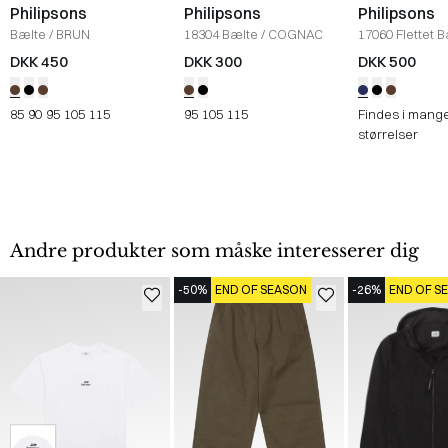
Philipsons
Philipsons
Philipsons
Bælte
/
BRUN
18304 Bælte
/
COGNAC
17060 Flettet 
NAVY
DKK 450
DKK 300
DKK 500
85
90
95
105
115
95
105
115
Findes i mang
størrelser
Andre produkter som måske interesserer dig
-50%
END OF SEASON
-26%
END OF S