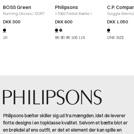
BOSS Green
Philipsons
C.P. Compa
Running Gloves
/
SORT
17062 Flettet Bælte
/
Goggle Merino
SORT
SORT
DKK 300
DKK 600
DKK 1.050
10
85
90
95
105
115
ONE SIZE
Philipsons bælter skiller sig ud fra mængden, idet de leverer
flotte designs i en topklasse kvalitet. Selvom et bælte blot er
en brøkdel af ens outfit, er det et element der kan spille en