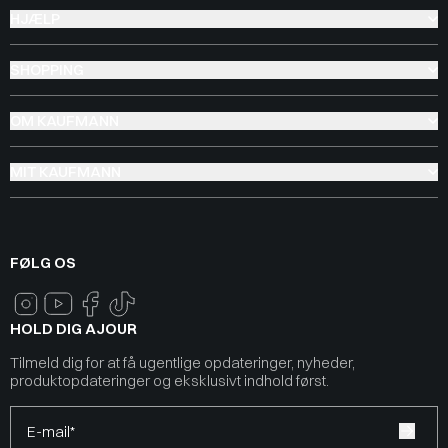
HJÆLP
SHOPPING
OM KAUFMANN
MIT KAUFMANN
FØLG OS
HOLD DIG AJOUR
Tilmeld dig for at få ugentlige opdateringer, nyheder,
produktopdateringer og eksklusivt indhold først.
E-mail*