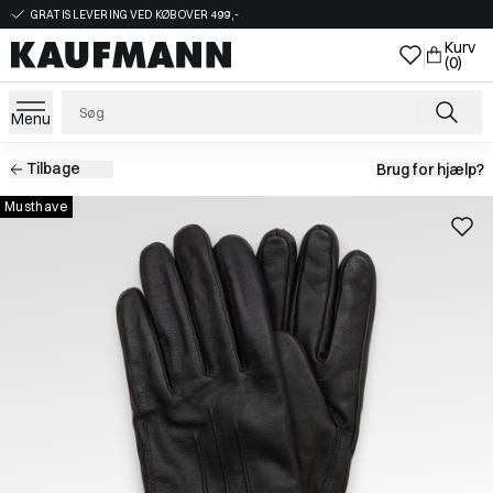
GRATIS LEVERING VED KØB OVER 499,-
Kurv
(0)
Menu
Tilbage
Brug for hjælp?
Musthave