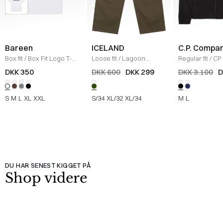
Bareen
ICELAND
C.P. Compa
Box fit
/
Box Fit Logo T-
Loose fit
/
Lagoon
Regular fit
/
CP 
shirt
/
WHITE
Bukser
/
OLIVE
Jakke
/
SORT
DKK 350
DKK 600
DKK 299
DKK 3.100
D
S
M
L
XL
XXL
S/34
XL/32
XL/34
M
L
DU HAR SENEST KIGGET PÅ
Shop videre