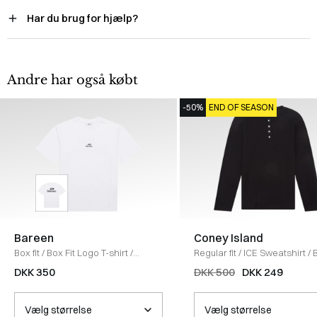
Har du brug for hjælp?
Andre har også købt
-50%
END OF SEASON
Bareen
Coney Island
Box fit
/
Box Fit Logo T-shirt
/
Regular fit
/
ICE Sweatshirt
/
WHITE
DKK 350
DKK 500
DKK 249