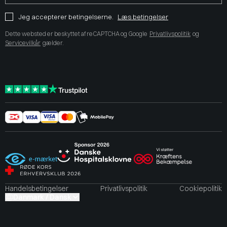
Jeg accepterer betingelserne.
Læs betingelser
Dette websted er beskyttet af reCAPTCHA og Google
Privatlivspolitik
og
Servicevilkår
gælder.
Handelsbetingelser
Privatlivspolitik
Cookiepolitik
Danmark / Dansk