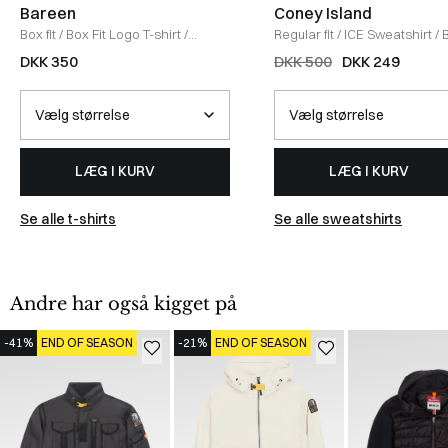
Bareen
Coney Island
Box fit
/
Box Fit Logo T-shirt
/
Regular fit
/
ICE Sweatshirt
/
WHITE
DKK 350
DKK 500
DKK 249
LÆG I KURV
LÆG I KURV
Se alle t-shirts
Se alle sweatshirts
Andre har også kigget på
-41%
END OF SEASON
-21%
END OF SEASON