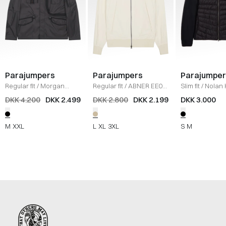
Parajumpers
Parajumpers
Parajumper
Regular fit
/
Morgan
Regular fit
/
ABNER EE01
Slim fit
/
Nolan 
Spring Jakke
/
SORT
VINDJ.
/
SAND
Sweatshirt
/
S
DKK 4.200
DKK 2.499
DKK 2.800
DKK 2.199
DKK 3.000
M
XXL
L
XL
3XL
S
M