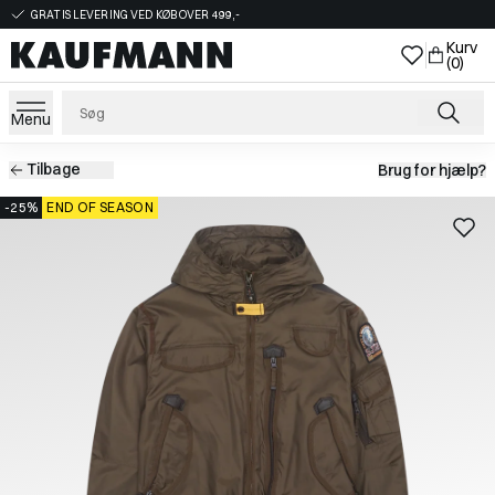
GRATIS LEVERING VED KØB OVER 499,-
Kurv
(0)
Menu
Tilbage
Brug for hjælp?
-25%
END OF SEASON