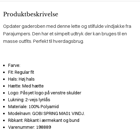
Produktbeskrivelse
Opdater gaderoben med denne lette og stilfulde vindjakke fra
Parajumpers. Den har et simpelt udtryk der kan bruges til en
masse outfits. Perfekt til hverdagsbrug.
Farve:
Fit:
Regular fit
Hals:
Høj hals
Hætte:
Med hætte
Logo:
Påsyet logo på venstre skulder
Lukning:
2-vejs lynlås
Materiale:
100% Polyamid
Modelnavn:
GOBI SPRING MA01 VINDJ.
Ribkant:
Ribkant i ærmekant og bund
Varenummer:
198889