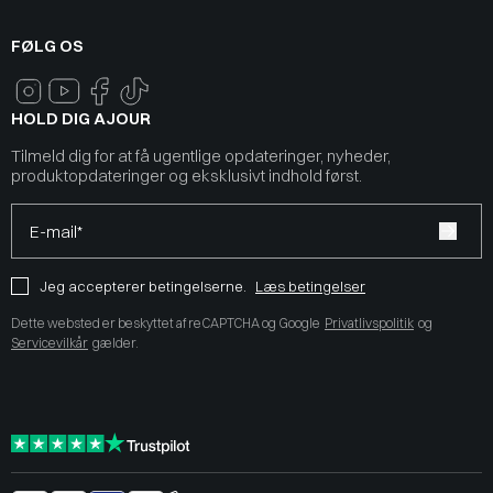
FØLG OS
HOLD DIG AJOUR
Tilmeld dig for at få ugentlige opdateringer, nyheder,
produktopdateringer og eksklusivt indhold først.
E-mail*
Jeg accepterer betingelserne.
Læs betingelser
Dette websted er beskyttet af reCAPTCHA og Google
Privatlivspolitik
og
Servicevilkår
gælder.