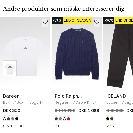
Andre produkter som måske interesserer dig
-37%
END OF SEASON
-50%
END OF S
Bareen
Polo Ralph
ICELAND
Lauren
Box fit
/
Box Fit Logo T-
Regular fit
/
Cable Knit
/
Loose fit
/
Lag
shirt
/
WHITE
NAVY
Bukser
/
BLAC
DKK 350
DKK 1.750
DKK 1.099
DKK 600
DK
+2
S
M
L
XL
XXL
S
L
M/32