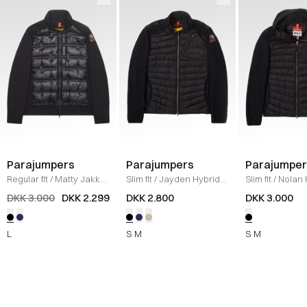
Parajumpers
Parajumpers
Parajumper
Regular fit
/
Matty Jakke
/
Slim fit
/
Jayden Hybrid
Slim fit
/
Nolan 
SORT
Sweatshirt
/
SORT
Sweatshirt
/
S
DKK 3.000
DKK 2.299
DKK 2.800
DKK 3.000
L
S
M
S
M