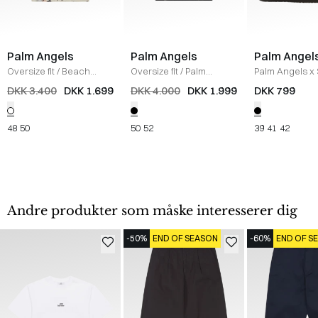
Palm Angels
Palm Angels
Palm Angel
Oversize fit
/
Beach
Oversize fit
/
Palm
Palm Angels x
Skjorte
/
OFF WHITE
Skjorte
/
BLACK
Sandaler
/
BLA
DKK 3.400
DKK 1.699
DKK 4.000
DKK 1.999
DKK 799
48
50
50
52
39
41
42
Andre produkter som måske interesserer dig
-50%
END OF SEASON
-60%
END OF S