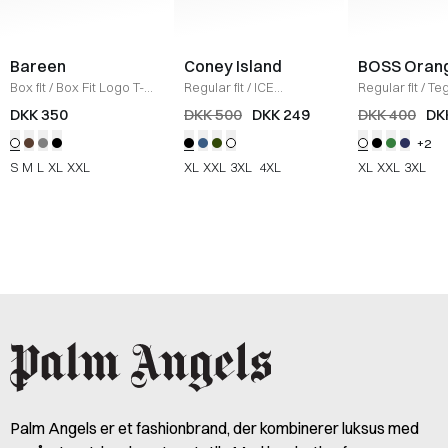
Bareen
Coney Island
BOSS Oran
Box fit
/
Box Fit Logo T-
Regular fit
/
ICE
Regular fit
/
Teg
shirt
/
WHITE
Sweatshirt
/
BLACK
Shirt
/
HVID
DKK 350
DKK 500
DKK 249
DKK 400
DK
+2
S
M
L
XL
XXL
XL
XXL
3XL
4XL
XL
XXL
3XL
Palm Angels er et fashionbrand, der kombinerer luksus med