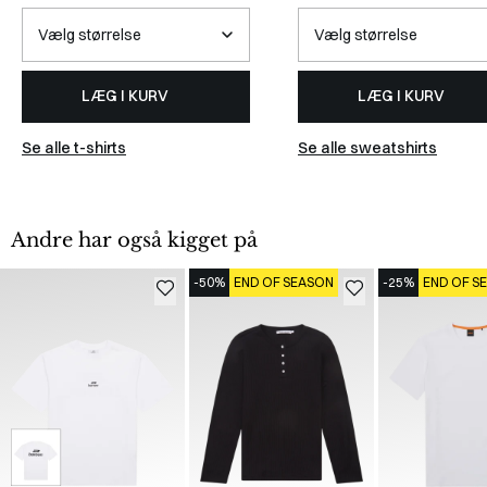
LÆG I KURV
LÆG I KURV
Se alle t-shirts
Se alle sweatshirts
Andre har også kigget på
-50%
END OF SEASON
-25%
END OF S