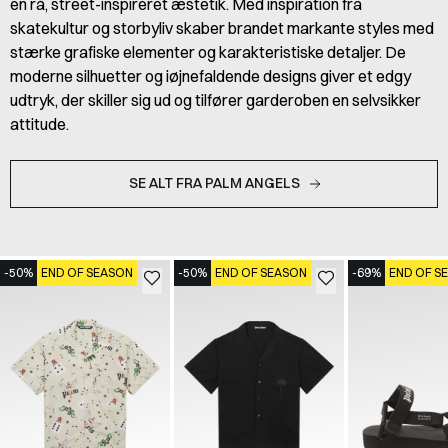
en rå, street-inspireret æstetik. Med inspiration fra
skatekultur og storbyliv skaber brandet markante styles med
stærke grafiske elementer og karakteristiske detaljer. De
moderne silhuetter og iøjnefaldende designs giver et edgy
udtryk, der skiller sig ud og tilfører garderoben en selvsikker
attitude.
SE ALT FRA PALM ANGELS
-50%
END OF SEASON
-50%
END OF SEASON
-69%
END OF S