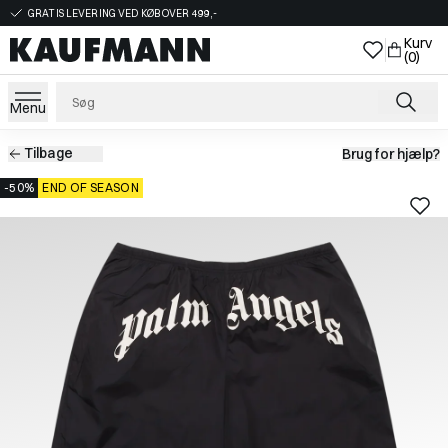
GRATIS LEVERING VED KØB OVER 499,-
Kurv
(0)
Menu
Tilbage
Brug for hjælp?
-50%
END OF SEASON