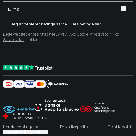
E-mail*
Jeg accepterer betingelserne.
Læs betingelser
Dette websted er beskyttet af reCAPTCHA og Google
Privatlivspolitik
og
Servicevilkår
gælder.
Handelsbetingelser
Privatlivspolitik
Cookiepolitik
Danmark / Dansk