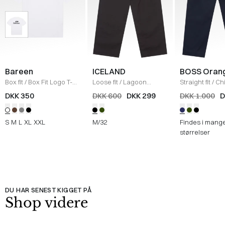
Bareen
ICELAND
BOSS Oran
Box fit
/
Box Fit Logo T-
Loose fit
/
Lagoon
Straight fit
/
Ch
shirt
/
WHITE
Bukser
/
BLACK
Straight
/
NAV
DKK 350
DKK 600
DKK 299
DKK 1.000
D
S
M
L
XL
XXL
M/32
Findes i mang
størrelser
DU HAR SENEST KIGGET PÅ
Shop videre