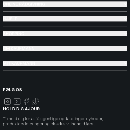
ONLINE RÅDGIVNING
HJÆLP
SHOPPING
OM KAUFMANN
MIT KAUFMANN
FØLG OS
HOLD DIG AJOUR
Tilmeld dig for at få ugentlige opdateringer, nyheder,
produktopdateringer og eksklusivt indhold først.