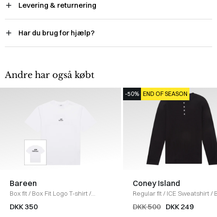
Levering & returnering
Har du brug for hjælp?
Andre har også købt
-50%
END OF SEASON
Bareen
Coney Island
Box fit
/
Box Fit Logo T-shirt
/
Regular fit
/
ICE Sweatshirt
/
WHITE
DKK 350
DKK 500
DKK 249