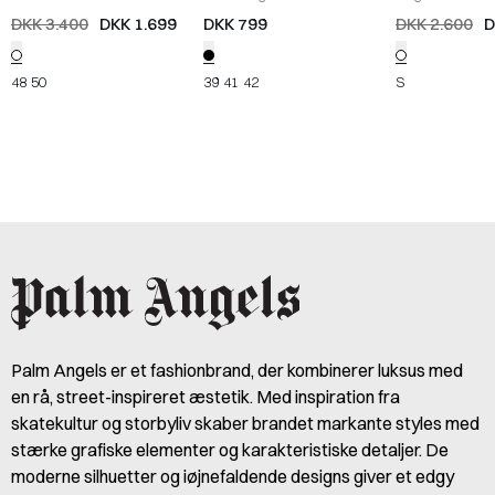
Skjorte
/
OFF WHITE
Sandaler
/
BLACK
PMFD012S25FA
DKK 3.400
DKK 1.699
DKK 799
DKK 2.600
D
SHORTS
/
OFF
48
50
39
41
42
S
Palm Angels er et fashionbrand, der kombinerer luksus med
en rå, street-inspireret æstetik. Med inspiration fra
skatekultur og storbyliv skaber brandet markante styles med
stærke grafiske elementer og karakteristiske detaljer. De
moderne silhuetter og iøjnefaldende designs giver et edgy