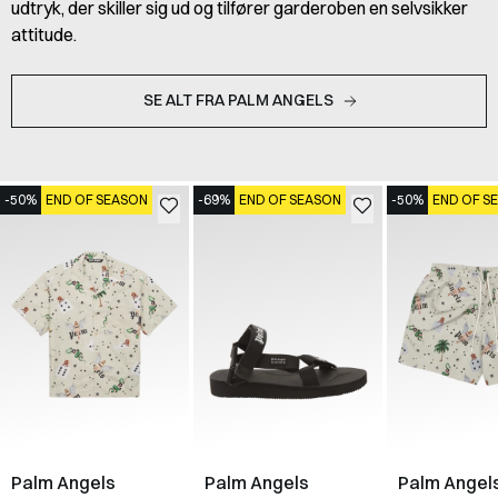
udtryk, der skiller sig ud og tilfører garderoben en selvsikker
attitude.
SE ALT FRA PALM ANGELS
-50%
END OF SEASON
-69%
END OF SEASON
-50%
END OF S
Palm Angels
Palm Angels
Palm Angel