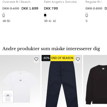
Oversize fit
/
Beach
Palm Angels x Soicoke
Regular fit
/
Skjorte
/
OFF WHITE
Sandaler
/
BLACK
PMFD012S25FA
DKK 3.400
DKK 1.699
DKK 799
DKK 2.600
D
SHORTS
/
OFF
48
50
39
41
42
S
Andre produkter som måske interesserer dig
-60%
END OF SEASON