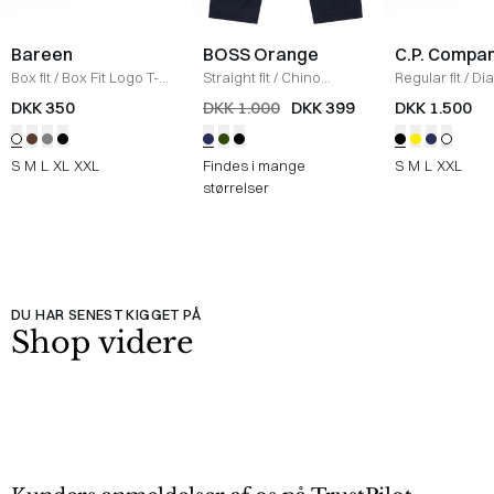
Bareen
BOSS Orange
C.P. Compa
Box fit
/
Box Fit Logo T-
Straight fit
/
Chino
Regular fit
/
Di
shirt
/
WHITE
Straight
/
NAVY
Raised Fleece
DKK 350
DKK 1.000
DKK 399
DKK 1.500
Neck Sweatshi
S
M
L
XL
XXL
Findes i mange
S
M
L
XXL
størrelser
DU HAR SENEST KIGGET PÅ
Shop videre