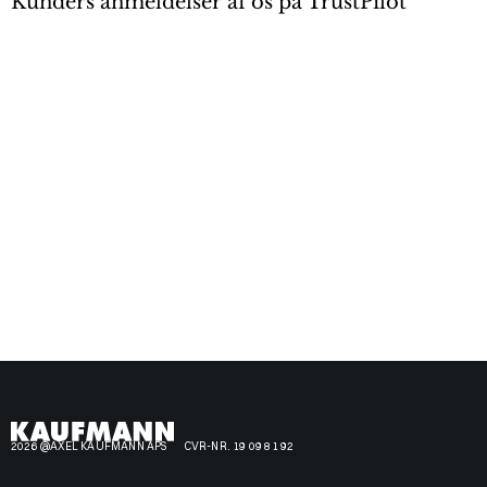
Kunders anmeldelser af os på TrustPilot
2026 @AXEL KAUFMANN APS
CVR-NR. 19 09 81 92