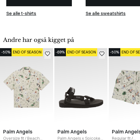
Se alle t-shirts
Se alle sweatshirts
Andre har også kigget på
-50%
END OF SEASON
-69%
END OF SEASON
-50%
END OF S
Palm Angels
Palm Angels
Palm Angel
Oversize fit
/
Beach
Palm Angels x Soicoke
Regular fit
/