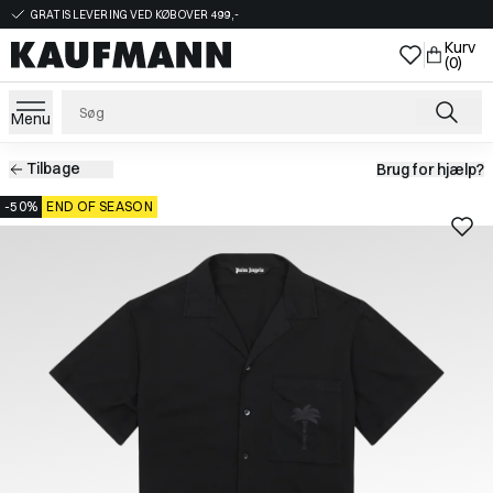
GRATIS LEVERING VED KØB OVER 499,-
Kurv
(0)
Menu
Tilbage
Brug for hjælp?
-50%
END OF SEASON