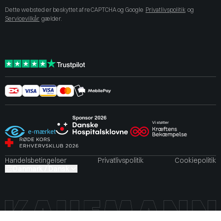
Dette websted er beskyttet af reCAPTCHA og Google
Privatlivspolitik
og
Servicevilkår
gælder.
Handelsbetingelser
Privatlivspolitik
Cookiepolitik
Danmark / Dansk