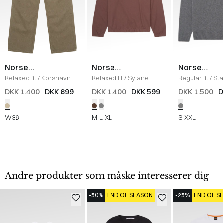
Norse
Norse
Norse
Projects
Projects
Projects
Relaxed fit
/
Korshavn
Relaxed fit
/
Sylane
Regular fit
/
St
Relaxed Jeans
/
KHAKI
Jersey Polo
/
BRUN
Strik
/
GREY M
DKK 1.400
DKK 699
DKK 1.400
DKK 599
DKK 1.500
D
W36
M
L
XL
S
XXL
Andre produkter som måske interesserer dig
-50%
END OF SEASON
-25%
END OF S