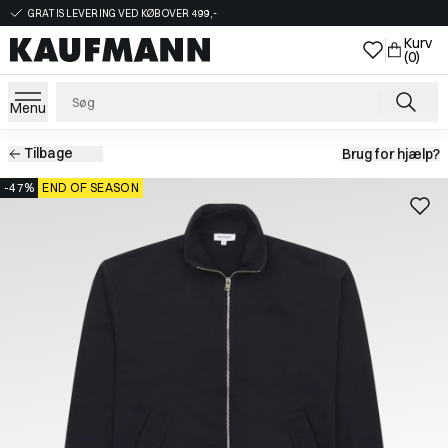
GRATIS LEVERING VED KØB OVER 499,-
Kurv
(0)
Menu
Tilbage
Brug for hjælp?
-47%
END OF SEASON