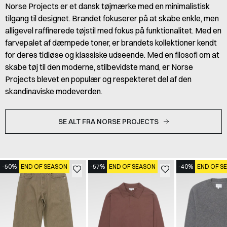
Norse Projects er et dansk tøjmærke med en minimalistisk
tilgang til designet. Brandet fokuserer på at skabe enkle, men
alligevel raffinerede tøjstil med fokus på funktionalitet. Med en
farvepalet af dæmpede toner, er brandets kollektioner kendt
for deres tidløse og klassiske udseende. Med en filosofi om at
skabe tøj til den moderne, stilbevidste mand, er Norse
Projects blevet en populær og respekteret del af den
skandinaviske modeverden.
SE ALT FRA NORSE PROJECTS
-50%
END OF SEASON
-57%
END OF SEASON
-40%
END OF S