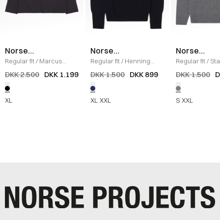
Norse
Norse
Norse
Projects
Projects
Projects
Regular fit
/
Marcus
Regular fit
/
Henning
Regular fit
/
St
Gore-tex Windstopper
/
Strik
/
DARK NAVY
Strik
/
GREY M
DKK 2.500
DKK 1.199
DKK 1.500
DKK 899
DKK 1.500
D
SORT
XL
XL
XXL
S
XXL