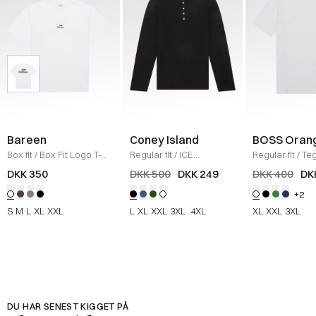
Bareen
Coney Island
BOSS Oran
Box fit
/
Box Fit Logo T-
Regular fit
/
ICE
Regular fit
/
Teg
shirt
/
WHITE
Sweatshirt
/
BLACK
Shirt
/
HVID
DKK 350
DKK 500
DKK 249
DKK 400
DK
+2
S
M
L
XL
XXL
L
XL
XXL
3XL
4XL
XL
XXL
3XL
DU HAR SENEST KIGGET PÅ