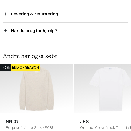
Levering & returnering
Har du brug for hjælp?
Andre har også købt
-47%
END OF SEASON
NN.07
JBS
Regular fit
/
Lee Strik
/
ECRU
Original Crew-Neck T-shirt
/