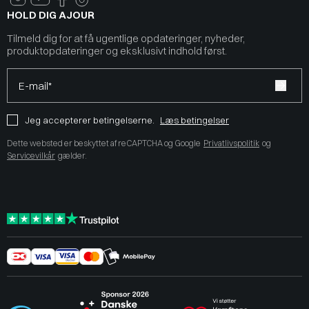
HOLD DIG AJOUR
Tilmeld dig for at få ugentlige opdateringer, nyheder,
produktopdateringer og eksklusivt indhold først.
E-mail*
Jeg accepterer betingelserne.
Læs betingelser
Dette websted er beskyttet af reCAPTCHA og Google
Privatlivspolitik
og
Servicevilkår
gælder.