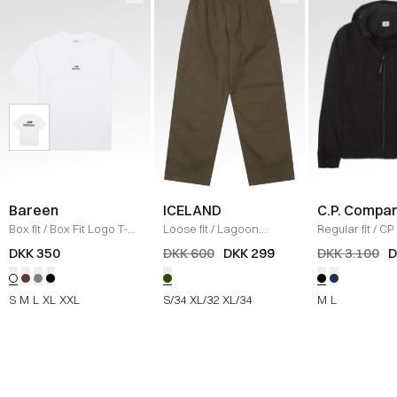
Bareen
ICELAND
C.P. Compa
Box fit
/
Box Fit Logo T-
Loose fit
/
Lagoon
Regular fit
/
CP 
shirt
/
WHITE
Bukser
/
OLIVE
Jakke
/
SORT
DKK 350
DKK 600
DKK 299
DKK 3.100
D
S
M
L
XL
XXL
S/34
XL/32
XL/34
M
L