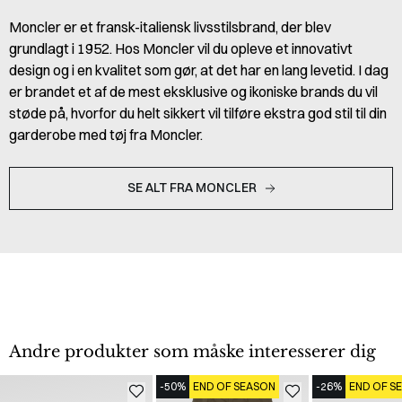
Moncler er et fransk-italiensk livsstilsbrand, der blev
grundlagt i 1952. Hos Moncler vil du opleve et innovativt
design og i en kvalitet som gør, at det har en lang levetid. I dag
er brandet et af de mest eksklusive og ikoniske brands du vil
støde på, hvorfor du helt sikkert vil tilføre ekstra god stil til din
garderobe med tøj fra Moncler.
SE ALT FRA MONCLER
Andre produkter som måske interesserer dig
-50%
END OF SEASON
-26%
END OF S