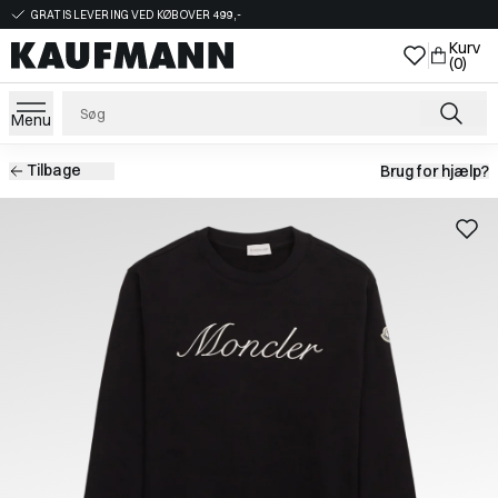
GRATIS LEVERING VED KØB OVER 499,-
Kurv
(0)
Menu
Tilbage
Brug for hjælp?