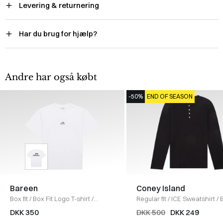
Levering & returnering
Har du brug for hjælp?
Andre har også købt
-50%
END OF SEASON
Bareen
Coney Island
Box fit
/
Box Fit Logo T-shirt
/
Regular fit
/
ICE Sweatshirt
/
WHITE
DKK 350
DKK 500
DKK 249