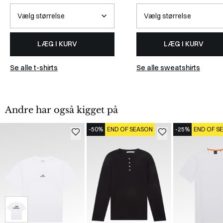
LÆG I KURV
LÆG I KURV
Se alle t-shirts
Se alle sweatshirts
Andre har også kigget på
-50%
END OF SEASON
-25%
END OF S