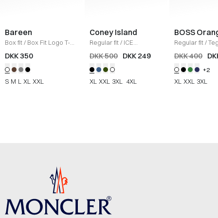
Bareen
Coney Island
BOSS Oran
Box fit
/
Box Fit Logo T-
Regular fit
/
ICE
Regular fit
/
Teg
shirt
/
WHITE
Sweatshirt
/
BLACK
Shirt
/
HVID
DKK 350
DKK 500
DKK 249
DKK 400
DK
+2
S
M
L
XL
XXL
XL
XXL
3XL
4XL
XL
XXL
3XL