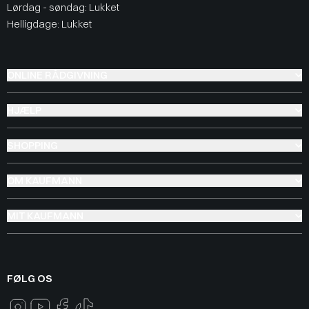
Lørdag - søndag: Lukket
Helligdage: Lukket
ONLINE RÅDGIVNING
HJÆLP
SHOPPING
OM KAUFMANN
MIT KAUFMANN
FØLG OS