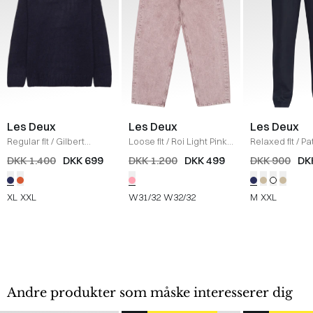
Les Deux
Les Deux
Les Deux
Regular fit
/
Gilbert
Loose fit
/
Roi Light Pink
Relaxed fit
/
Pa
Crewneck Strik
/
DARK
Jeans
/
PINK
Linen Pants
/
D
DKK 1.400
DKK 699
DKK 1.200
DKK 499
DKK 900
DK
NAVY
XL
XXL
W31/32
W32/32
M
XXL
Andre produkter som måske interesserer dig