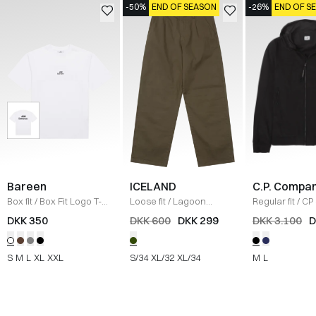
-50%
END OF SEASON
-26%
END OF S
Bareen
ICELAND
C.P. Compa
Box fit
/
Box Fit Logo T-
Loose fit
/
Lagoon
Regular fit
/
CP 
shirt
/
WHITE
Bukser
/
OLIVE
Jakke
/
SORT
DKK 350
DKK 600
DKK 299
DKK 3.100
D
S
M
L
XL
XXL
S/34
XL/32
XL/34
M
L