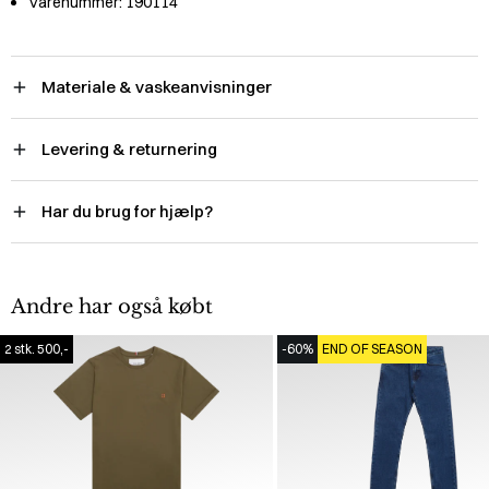
Varenummer:
190114
Materiale & vaskeanvisninger
Levering & returnering
Har du brug for hjælp?
Andre har også købt
2 stk. 500,-
-60%
END OF SEASON