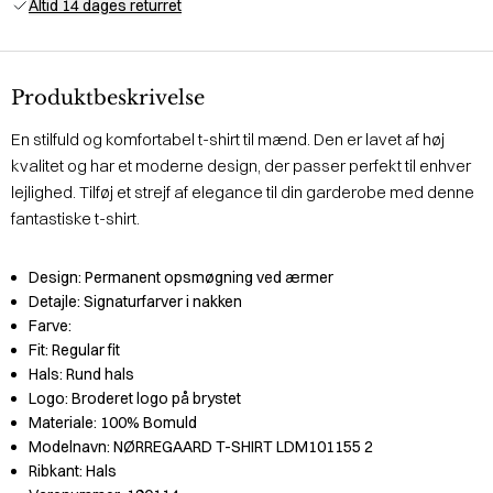
Altid 14 dages returret
Produktbeskrivelse
En stilfuld og komfortabel t-shirt til mænd. Den er lavet af høj
kvalitet og har et moderne design, der passer perfekt til enhver
lejlighed. Tilføj et strejf af elegance til din garderobe med denne
fantastiske t-shirt.
Design:
Permanent opsmøgning ved ærmer
Detajle:
Signaturfarver i nakken
Farve:
Fit:
Regular fit
Hals:
Rund hals
Logo:
Broderet logo på brystet
Materiale:
100% Bomuld
Modelnavn:
NØRREGAARD T-SHIRT LDM101155 2
Ribkant:
Hals