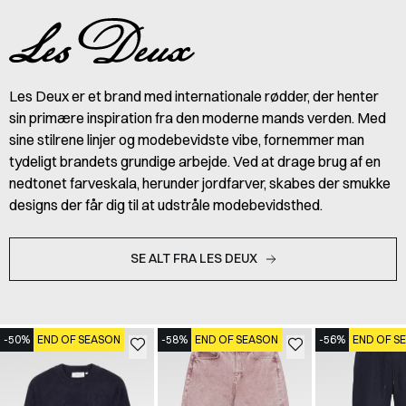
Les Deux er et brand med internationale rødder, der henter
sin primære inspiration fra den moderne mands verden. Med
sine stilrene linjer og modebevidste vibe, fornemmer man
tydeligt brandets grundige arbejde. Ved at drage brug af en
nedtonet farveskala, herunder jordfarver, skabes der smukke
designs der får dig til at udstråle modebevidsthed.
SE ALT FRA LES DEUX
-50%
END OF SEASON
-58%
END OF SEASON
-56%
END OF S