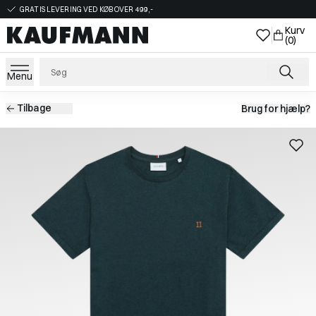
GRATIS LEVERING VED KØB OVER 499,-
Kurv
(0)
Menu
Tilbage
Brug for hjælp?