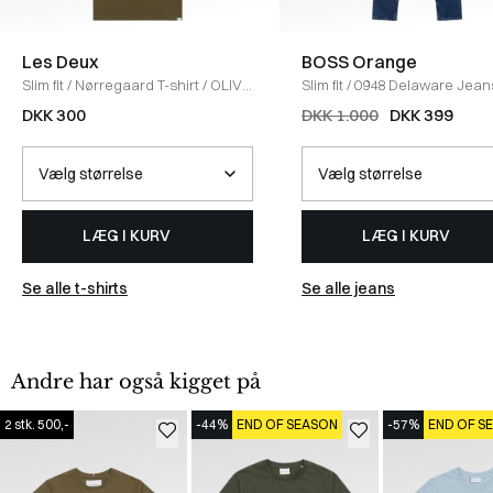
Les Deux
BOSS Orange
Slim fit
/
Nørregaard T-shirt
/
OLIVE
Slim fit
/
0948 Delaware Jean
NIGHT/ORANGE
DENIM
DKK 300
DKK 1.000
DKK 399
LÆG I KURV
LÆG I KURV
Se alle t-shirts
Se alle jeans
Andre har også kigget på
2 stk. 500,-
-44%
END OF SEASON
-57%
END OF S