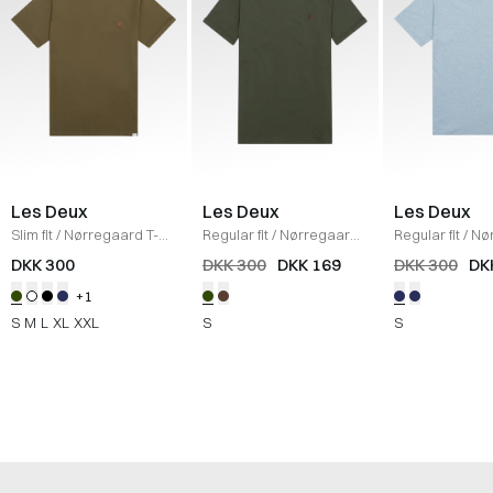
Les Deux
Les Deux
Les Deux
Slim fit
/
Nørregaard T-
Regular fit
/
Nørregaard
Regular fit
/
Nø
shirt
/
OLIVE
T-shirt
/
DUFFEL BAG
Tonal T-Shirt
/
DKK 300
DKK 300
DKK 169
DKK 300
DK
NIGHT/ORANGE
BLUE MELANG
+1
S
M
L
XL
XXL
S
S