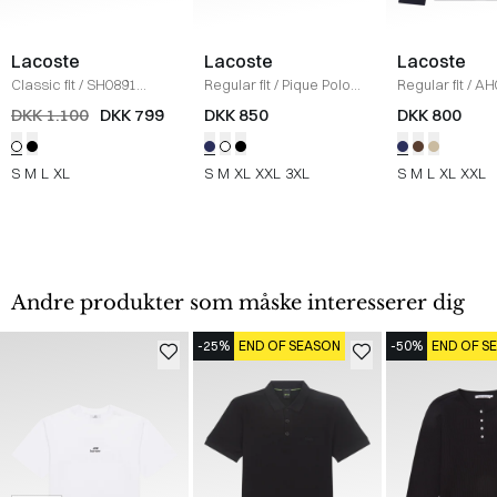
Lacoste
Lacoste
Lacoste
Classic fit
/
SH0891
Regular fit
/
Pique Polo
Regular fit
/
AH0
Sweatshirt
/
HVID
Classic
/
NAVY
/
NAVY
DKK 1.100
DKK 799
DKK 850
DKK 800
S
M
L
XL
S
M
XL
XXL
3XL
S
M
L
XL
XXL
Andre produkter som måske interesserer dig
-25%
END OF SEASON
-50%
END OF S