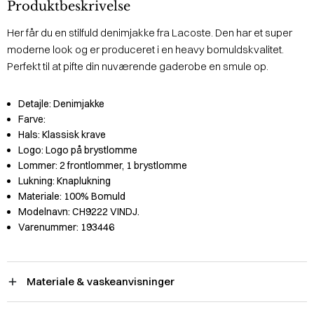
Produktbeskrivelse
Her får du en stilfuld denimjakke fra Lacoste. Den har et super
moderne look og er produceret i en heavy bomuldskvalitet.
Perfekt til at pifte din nuværende gaderobe en smule op.
Detajle:
Denimjakke
Farve:
Hals:
Klassisk krave
Logo:
Logo på brystlomme
Lommer:
2 frontlommer, 1 brystlomme
Lukning:
Knaplukning
Materiale:
100% Bomuld
Modelnavn:
CH9222 VINDJ.
Varenummer:
193446
Materiale & vaskeanvisninger