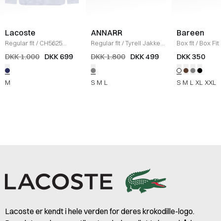
Lacoste
ANNARR
Bareen
Regular fit
/
CH5625
Regular fit
/
Tyrell Jakke
/
Box fit
/
Box Fit
Skjorte
/
LYS BLÅ
LIGHT GREY
shirt
/
WHITE
DKK 1.000
DKK 699
DKK 1.800
DKK 499
DKK 350
M
S
M
L
S
M
L
XL
XXL
Lacoste er kendt i hele verden for deres krokodille-logo.