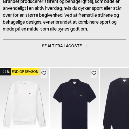
Brandet producerer stilrent og behageligt tøj, som både er
anvendeligt i en aktiv hverdag, hvis du dyrker sport eller står
over for en større begivenhed. Ved at fremstille stilrene og
behagelige designs, evner brandet at kombinere sport og
mode på en måde, som alle synes godt om.
SE ALT FRA LACOSTE
-27%
END OF SEASON