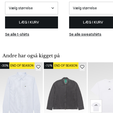
LÆG I KURV
LÆG I KURV
Se alle t-shirts
Se alle sweatshirts
Andre har også kigget på
-30%
END OF SEASON
-72%
END OF SEASON