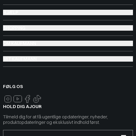
HJÆLP
SHOPPING
OM KAUFMANN
MIT KAUFMANN
FØLG OS
HOLD DIG AJOUR
Tilmeld dig for at få ugentlige opdateringer, nyheder,
produktopdateringer og eksklusivt indhold først.