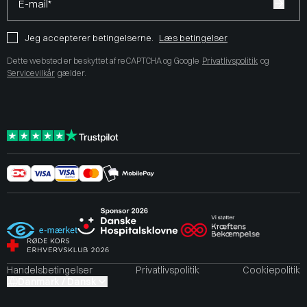
E-mail*
Jeg accepterer betingelserne.
Læs betingelser
Dette websted er beskyttet af reCAPTCHA og Google
Privatlivspolitik
og
Servicevilkår
gælder.
Handelsbetingelser
Privatlivspolitik
Cookiepolitik
Danmark / Dansk