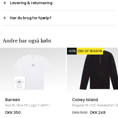
Levering & returnering
Har du brug for hjælp?
Andre har også købt
-50%
END OF SEASON
Bareen
Coney Island
Box fit
/
Box Fit Logo T-shirt
/
Regular fit
/
ICE Sweatshirt
/
WHITE
DKK 350
DKK 500
DKK 249