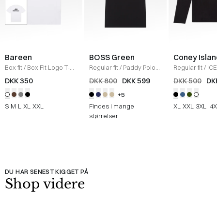
Bareen
BOSS Green
Coney Islan
Box fit
/
Box Fit Logo T-
Regular fit
/
Paddy Polo
Regular fit
/
ICE
shirt
/
WHITE
T-shirt
/
SORT
Sweatshirt
/
B
DKK 350
DKK 800
DKK 599
DKK 500
DK
+5
S
M
L
XL
XXL
Findes i mange
XL
XXL
3XL
4X
størrelser
DU HAR SENEST KIGGET PÅ
Shop videre