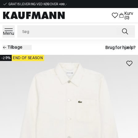
GRATIS LEVERING VED KØB OVER 499,-
Kurv
(0)
Menu
Tilbage
Brug for hjælp?
-29%
END OF SEASON