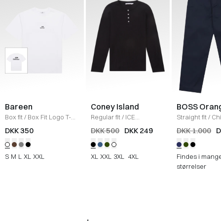
Bareen
Coney Island
BOSS Oran
Box fit
/
Box Fit Logo T-
Regular fit
/
ICE
Straight fit
/
Ch
shirt
/
WHITE
Sweatshirt
/
BLACK
Straight
/
NAV
DKK 350
DKK 500
DKK 249
DKK 1.000
D
S
M
L
XL
XXL
XL
XXL
3XL
4XL
Findes i mang
størrelser