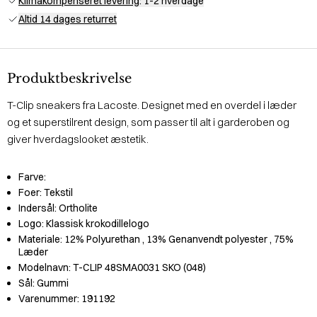
Klimakompenseret levering
: 1-2 hverdage
Altid 14 dages returret
Produktbeskrivelse
T-Clip sneakers fra Lacoste. Designet med en overdel i læder
og et superstilrent design, som passer til alt i garderoben og
giver hverdagslooket æstetik.
Farve:
Foer:
Tekstil
Indersål:
Ortholite
Logo:
Klassisk krokodillelogo
Materiale:
12% Polyurethan
, 13% Genanvendt polyester
, 75%
Læder
Modelnavn:
T-CLIP 48SMA0031 SKO (048)
Sål:
Gummi
Varenummer:
191192