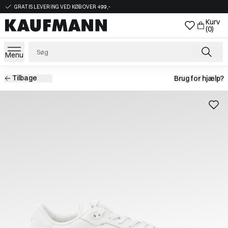
GRATIS LEVERING VED KØB OVER 499,-
Kurv
(0)
Menu
Tilbage
Brug for hjælp?