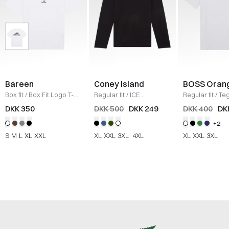
Bareen
Coney Island
BOSS Oran
Box fit
/
Box Fit Logo T-
Regular fit
/
ICE
Regular fit
/
Teg
shirt
/
WHITE
Sweatshirt
/
BLACK
Shirt
/
HVID
DKK 350
DKK 500
DKK 249
DKK 400
DK
+2
S
M
L
XL
XXL
XL
XXL
3XL
4XL
XL
XXL
3XL