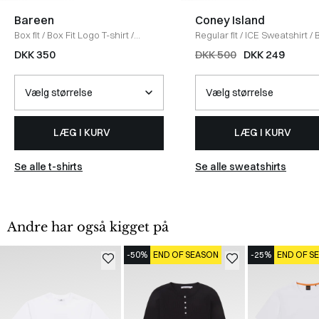
Bareen
Coney Island
Box fit
/
Box Fit Logo T-shirt
/
Regular fit
/
ICE Sweatshirt
/
WHITE
DKK 350
DKK 500
DKK 249
LÆG I KURV
LÆG I KURV
Se alle t-shirts
Se alle sweatshirts
Andre har også kigget på
-50%
END OF SEASON
-25%
END OF S