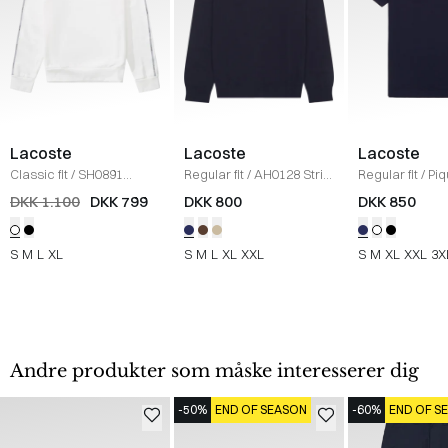
Lacoste
Lacoste
Lacoste
Classic fit
/
SH0891
Regular fit
/
AH0128 Strik
Regular fit
/
Piq
Sweatshirt
/
HVID
/
NAVY
Classic
/
NAVY
DKK 1.100
DKK 799
DKK 800
DKK 850
S
M
L
XL
S
M
L
XL
XXL
S
M
XL
XXL
3X
Andre produkter som måske interesserer dig
-50%
END OF SEASON
-60%
END OF S