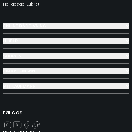
Helligdage: Lukket
ONLINE RÅDGIVNING
HJÆLP
SHOPPING
OM KAUFMANN
MIT KAUFMANN
FØLG OS