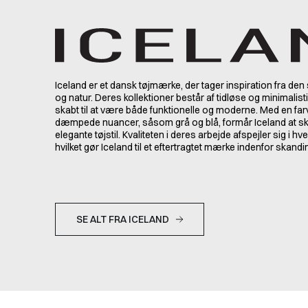
Iceland er et dansk tøjmærke, der tager inspiration fra den 
og natur. Deres kollektioner består af tidløse og minimalist
skabt til at være både funktionelle og moderne. Med en fa
dæmpede nuancer, såsom grå og blå, formår Iceland at 
elegante tøjstil. Kvaliteten i deres arbejde afspejler sig i hve
hvilket gør Iceland til et eftertragtet mærke indenfor skand
SE ALT FRA ICELAND