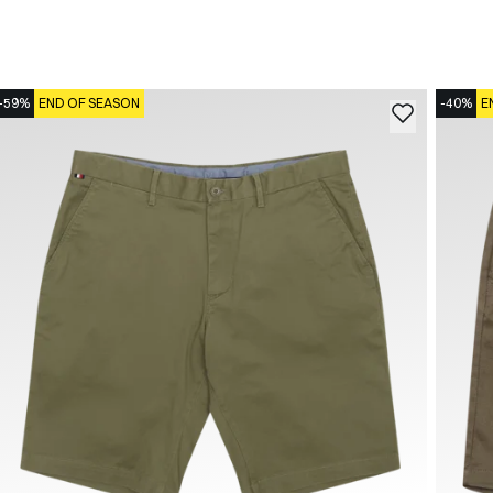
-59%
END OF SEASON
-40%
E