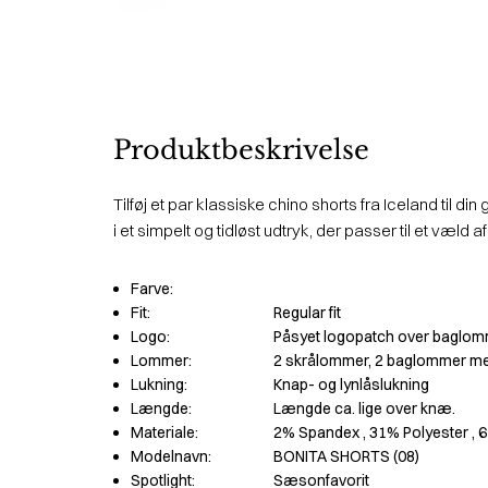
Produktbeskrivelse
Tilføj et par klassiske chino shorts fra Iceland til d
i et simpelt og tidløst udtryk, der passer til et væld a
Farve:
Fit:
Regular fit
Logo:
Påsyet logopatch over baglo
Lommer:
2 skrålommer, 2 baglommer me
Lukning:
Knap- og lynlåslukning
Længde:
Længde ca. lige over knæ.
Materiale:
2% Spandex
, 31% Polyester
, 
Modelnavn:
BONITA SHORTS (08)
Spotlight:
Sæsonfavorit