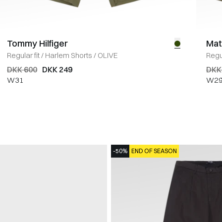
Tommy Hilfiger
Mat
Regular fit
/
Harlem Shorts
/
OLIVE
Regul
DKK 600
DKK 249
DKK
W31
W2
-50%
END OF SEASON