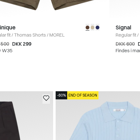
inique
Signal
ar fit
/
Thomas Shorts
/
MOREL
Regular fit
/
 500
DKK 299
DKK 600
9
W35
Findes i ma
-60%
END OF SEASON