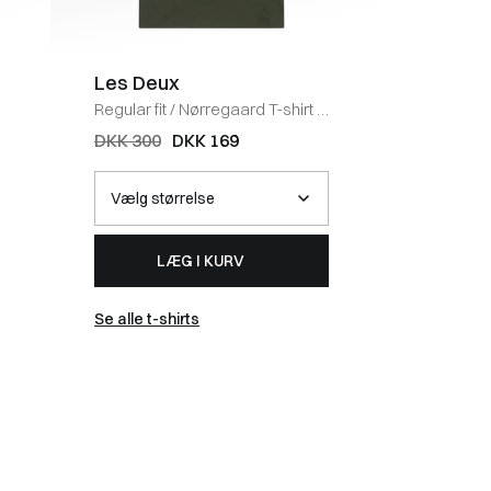
Les Deux
Les De
Regular fit
/
Nørregaard T-shirt
/
Regular fi
DUFFEL BAG
Shirt
/
XE
DKK 300
DKK 169
DKK 30
LÆG I KURV
Se alle t-shirts
Se alle t-