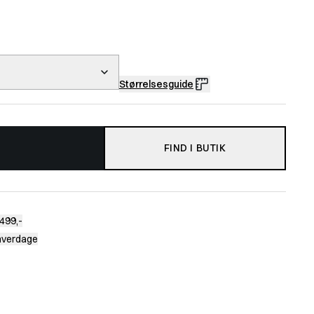
Størrelsesguide
FIND I BUTIK
499,-
 hverdage