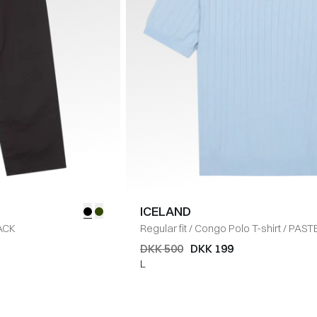
ICELAND
ACK
Regular fit
/
Congo Polo T-shirt
/
PAST
DKK 500
DKK 199
L