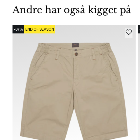
Andre har også kigget på
-67%
END OF SEASON