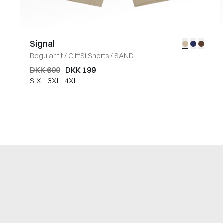
Signal
Regular fit
/
CliffSi Shorts
/
SAND
DKK 600
DKK 199
S
XL
3XL
4XL