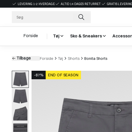
LEVERING 1-2 HVERDAGE
ALTID 14 DAGES RETURRET
GRATIS LEVERING
Forside
Tøj
Sko & Sneakers
Accessor
Tilbage
Forside
Tøj
Shorts
Bonita Shorts
-67%
END OF SEASON