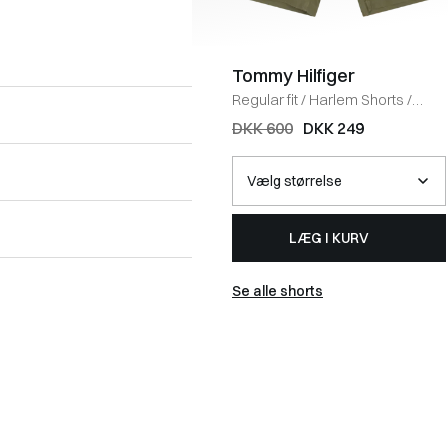
Tommy Hilfiger
Regular fit
/
Harlem Shorts
/
OLIVE
DKK 600
DKK 249
LÆG I KURV
Se alle shorts