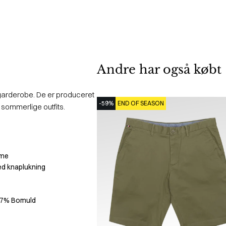
Andre har også købt
in garderobe. De er produceret
-59%
END OF SEASON
f sommerlige outfits.
mme
d knaplukning
67% Bomuld