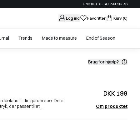
FIND BUTIK
HJÆLP?
BUSINESS
Log ind
Favoritter
Kurv
(0)
urnal
Trends
Made to measure
End of Season
Brug for hjælp?
DKK 199
fra Iceland til din garderobe. De er
Om produktet
yk, der passer til et ...