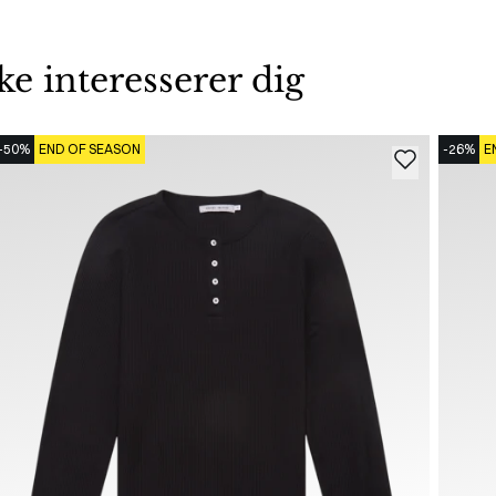
 interesserer dig
-50%
END OF SEASON
-26%
E