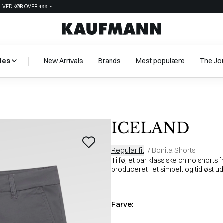
 VED KØB OVER 499,-
ies
New Arrivals
Brands
Mest populære
The Jo
ICELAND
Regular fit
/
Bonita Shorts
Tilføj et par klassiske chino shorts 
produceret i et simpelt og tidløst udtr
Farve: