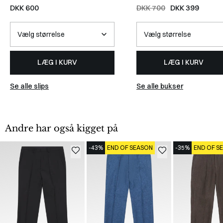
DKK 600
DKK 700
DKK 399
LÆG I KURV
LÆG I KURV
Se alle slips
Se alle bukser
Andre har også kigget på
-43%
END OF SEASON
-35%
END OF S