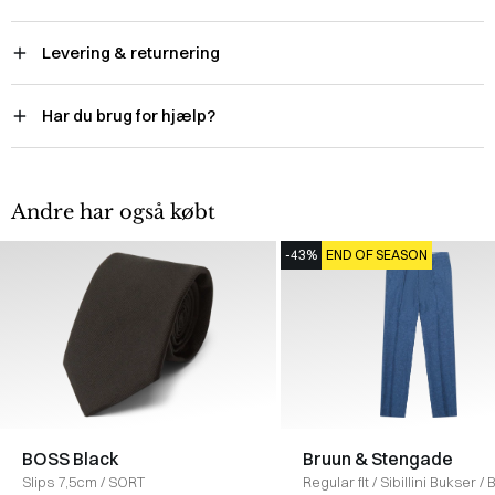
Levering & returnering
Har du brug for hjælp?
Andre har også købt
-43%
END OF SEASON
BOSS Black
Bruun & Stengade
Slips 7,5cm
/
SORT
Regular fit
/
Sibillini Bukser
/