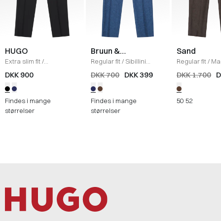
HUGO
Bruun &
Sand
Stengade
Extra slim fit
/
Regular fit
/
Sibillini
Regular fit
/
Ma
Hesten253X Bukser
/
Bukser
/
BLUE
Bukser
/
BRUN
DKK 900
DKK 700
DKK 399
DKK 1.700
D
SORT
Findes i mange
Findes i mange
50
52
størrelser
størrelser