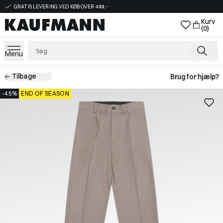
GRATIS LEVERING VED KØB OVER 499,-
Kurv
(0)
Menu
Tilbage
Brug for hjælp?
-45%
END OF SEASON