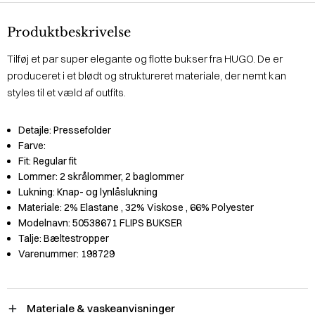
Produktbeskrivelse
Tilføj et par super elegante og flotte bukser fra HUGO. De er
produceret i et blødt og struktureret materiale, der nemt kan
styles til et væld af outfits.
Detajle:
Pressefolder
Farve:
Fit:
Regular fit
Lommer:
2 skrålommer, 2 baglommer
Lukning:
Knap- og lynlåslukning
Materiale:
2% Elastane
, 32% Viskose
, 66% Polyester
Modelnavn:
50538671 FLIPS BUKSER
Talje:
Bæltestropper
Varenummer:
198729
Materiale & vaskeanvisninger