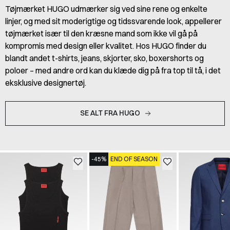
Tøjmærket HUGO udmærker sig ved sine rene og enkelte
linjer, og med sit moderigtige og tidssvarende look, appellerer
tøjmærket især til den kræsne mand som ikke vil gå på
kompromis med design eller kvalitet. Hos HUGO finder du
blandt andet t-shirts, jeans, skjorter, sko, boxershorts og
poloer – med andre ord kan du klæde dig på fra top til tå, i det
eksklusive designertøj.
SE ALT FRA HUGO
-45%
END OF SEASON