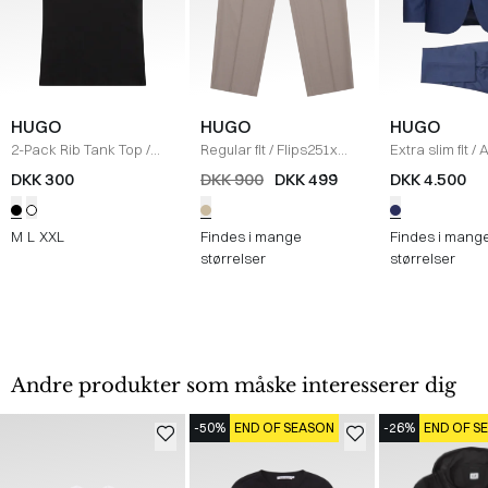
HUGO
HUGO
HUGO
2-Pack Rib Tank Top
/
Regular fit
/
Flips251x
Extra slim fit
/
A
SORT
Bukser
/
SAND
Habit
/
NAVY
DKK 300
DKK 900
DKK 499
DKK 4.500
M
L
XXL
Findes i mange
Findes i mang
størrelser
størrelser
Andre produkter som måske interesserer dig
-50%
END OF SEASON
-26%
END OF S