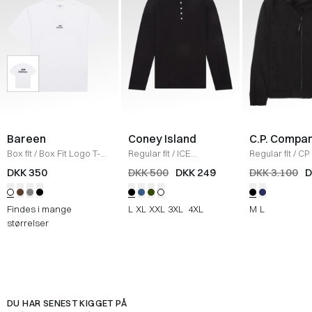
Bareen
Coney Island
C.P. Compa
Box fit
/
Box Fit Logo T-
Regular fit
/
ICE
Regular fit
/
CP 
shirt
/
WHITE
Sweatshirt
/
BLACK
Jakke
/
SORT
DKK 350
DKK 500
DKK 249
DKK 3.100
D
Findes i mange
L
XL
XXL
3XL
4XL
M
L
størrelser
DU HAR SENEST KIGGET PÅ