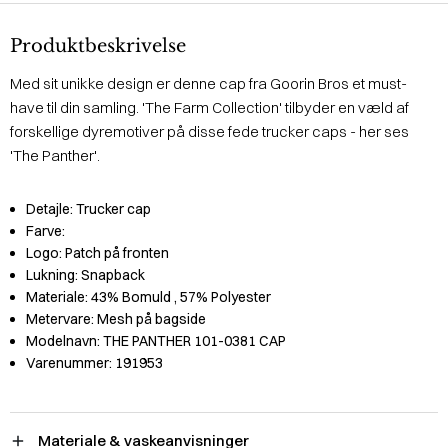
Produktbeskrivelse
Med sit unikke design er denne cap fra Goorin Bros et must-
have til din samling. 'The Farm Collection' tilbyder en væld af
forskellige dyremotiver på disse fede trucker caps - her ses
'The Panther'.
Detajle:
Trucker cap
Farve:
Logo:
Patch på fronten
Lukning:
Snapback
Materiale:
43% Bomuld
, 57% Polyester
Metervare:
Mesh på bagside
Modelnavn:
THE PANTHER 101-0381 CAP
Varenummer:
191953
Materiale & vaskeanvisninger