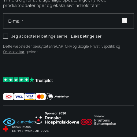
produktopdateringer og eksklusivt indhold først.
E-mail*
Jeg accepterer betingelserne.
Læs betingelser
Dette websted er beskyttet af reCAPTCHA og Google
Privatlivspolitik
og
Servicevilkår
gælder.