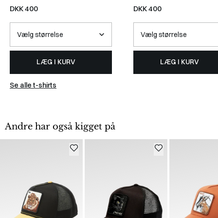
/
NAVY
DKK 400
DKK 400
LÆG I KURV
LÆG I KURV
Se alle t-shirts
Andre har også kigget på