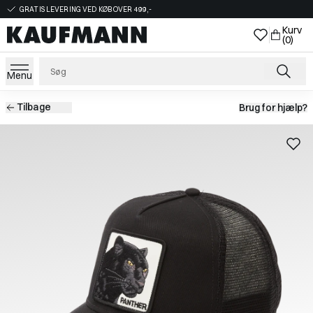
GRATIS LEVERING VED KØB OVER 499,-
Kurv
(0)
Menu
Tilbage
Brug for hjælp?