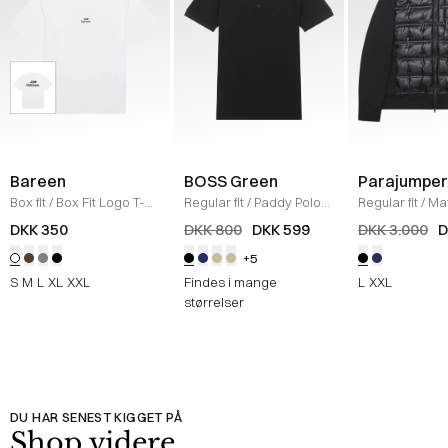
Bareen
BOSS Green
Parajumper
Box fit
/
Box Fit Logo T-
Regular fit
/
Paddy Polo
Regular fit
/
Mat
shirt
/
WHITE
T-shirt
/
SORT
SORT
DKK 350
DKK 800
DKK 599
DKK 3.000
D
+5
S
M
L
XL
XXL
Findes i mange
L
XXL
størrelser
DU HAR SENEST KIGGET PÅ
Shop videre