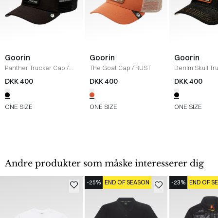
Goorin
Goorin
Goorin
Panther Trucker Cap
/
The Goat Cap
/
RUST
Denim Skull Tr
BLACK/BLACK
/
DARK DENIM
DKK 400
DKK 400
DKK 400
ONE SIZE
ONE SIZE
ONE SIZE
Andre produkter som måske interesserer dig
-25%
END OF SEASON
-23%
END OF S