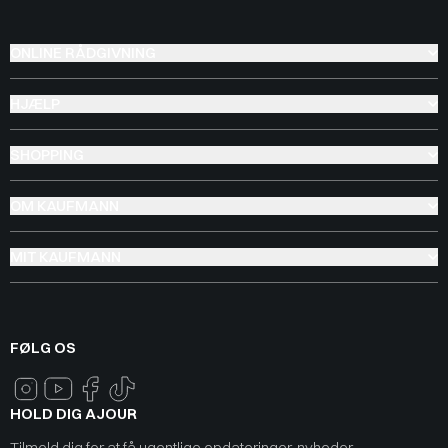
ONLINE RÅDGIVNING
HJÆLP
SHOPPING
OM KAUFMANN
MIT KAUFMANN
FØLG OS
HOLD DIG AJOUR
Tilmeld dig for at få ugentlige opdateringer, nyheder,