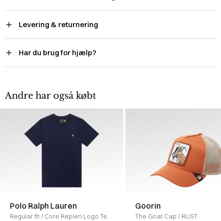
Levering & returnering
Har du brug for hjælp?
Andre har også købt
Polo Ralph Lauren
Goorin
Regular fit
/
Core Replen Logo Tee
The Goat Cap
/
RUST