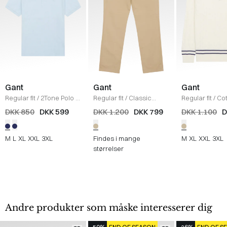
Gant
Gant
Gant
Regular fit
/
2Tone Polo
/
Regular fit
/
Classic
Regular fit
/
Cot
SKY BLUE
Chinos
/
DARK KHAKI
Strik
/
CREAM
DKK 850
DKK 599
DKK 1.200
DKK 799
DKK 1.100
D
M
L
XL
XXL
3XL
Findes i mange
M
XL
XXL
3XL
størrelser
Andre produkter som måske interesserer dig