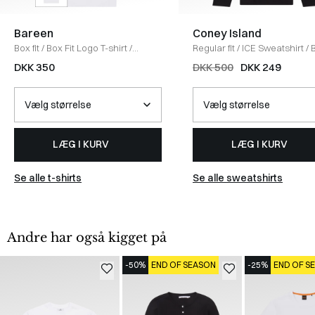
Bareen
Coney Island
Box fit
/
Box Fit Logo T-shirt
/
Regular fit
/
ICE Sweatshirt
/
WHITE
DKK 350
DKK 500
DKK 249
LÆG I KURV
LÆG I KURV
Se alle t-shirts
Se alle sweatshirts
Andre har også kigget på
-50%
END OF SEASON
-25%
END OF S