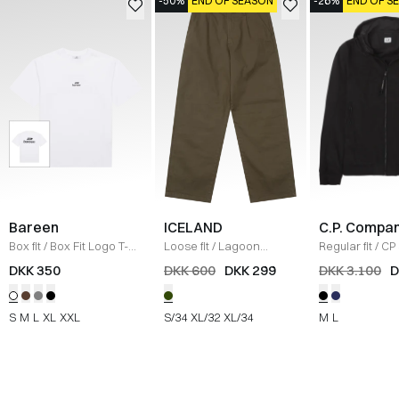
-50%
END OF SEASON
-26%
END OF S
Bareen
ICELAND
C.P. Compa
Box fit
/
Box Fit Logo T-
Loose fit
/
Lagoon
Regular fit
/
CP 
shirt
/
WHITE
Bukser
/
OLIVE
Jakke
/
SORT
DKK 350
DKK 600
DKK 299
DKK 3.100
D
S
M
L
XL
XXL
S/34
XL/32
XL/34
M
L