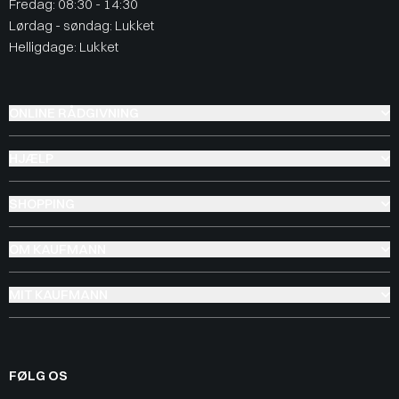
Fredag: 08:30 - 14:30
Lørdag - søndag: Lukket
Helligdage: Lukket
ONLINE RÅDGIVNING
HJÆLP
SHOPPING
OM KAUFMANN
MIT KAUFMANN
FØLG OS