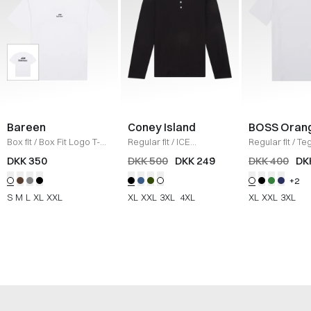
Bareen
Coney Island
BOSS Oran
Box fit
/
Box Fit Logo T-
Regular fit
/
ICE
Regular fit
/
Teg
shirt
/
WHITE
Sweatshirt
/
BLACK
Shirt
/
HVID
DKK 350
DKK 500
DKK 249
DKK 400
DK
+2
S
M
L
XL
XXL
XL
XXL
3XL
4XL
XL
XXL
3XL