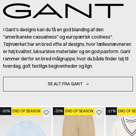
I Gant's designs kan du få en god blanding af den
"amerikanske casualness" og europærisk coolness".
Tøjmærket har en bred vifte af designs, hvor fællesnævneren
er høj kvalitet, luksuriøse materialer og en god pasform. Gant
rammer derfor en bred målgruppe, hvor du både finder tøj til
hverdag, golf, festlige begivenheder og lign.
SE ALT FRA GANT
-30%
END OF SEASON
-33%
END OF SEASON
-27%
END OF S