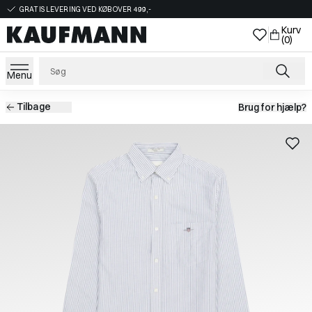
GRATIS LEVERING VED KØB OVER 499,-
Kurv
(0)
Menu
Tilbage
Brug for hjælp?