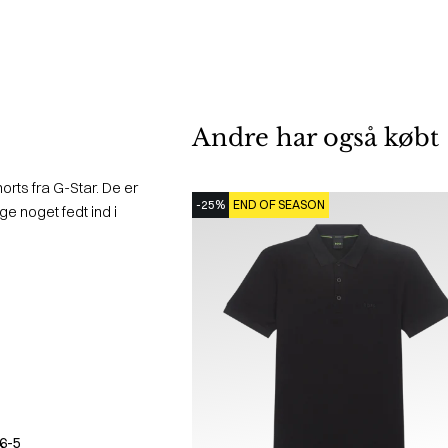
Andre har også købt
rts fra G-Star. De er
-25%
END OF SEASON
ge noget fedt ind i
6-5