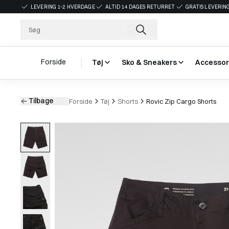
LEVERING 1-2 HVERDAGE
ALTID 14 DAGES RETURRET
GRATIS LEVERING
Forside
Tøj
Sko & Sneakers
Accessor
Tilbage
Forside
Tøj
Shorts
Rovic Zip Cargo Shorts