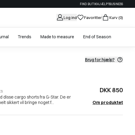
FIND BUTIK
HJÆLP?
BUSINESS
Log ind
Favoritter
Kurv
(0)
urnal
Trends
Made to measure
End of Season
Brug for hjælp?
DKK 850
ts
 disse cargo shorts fra G-Star. De er
Om produktet
 sikkert vil bringe noget f...