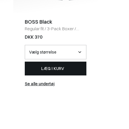
BOSS Black
BOSS 
Regular fit
/
3-Pack Boxer
/
Regular fi
NAVY
shirt
/
SO
DKK 370
DKK 80
LÆG I KURV
Se alle undertøj
Se alle t-