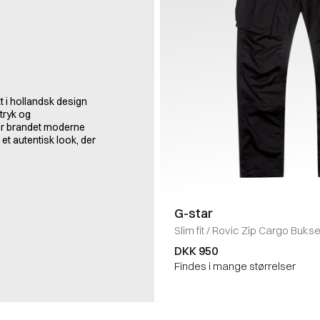
t i hollandsk design
tryk og
ber brandet moderne
 et autentisk look, der
G-star
Slim fit
/
Rovic Zip Cargo Bukse
DKK 950
Findes i mange størrelser