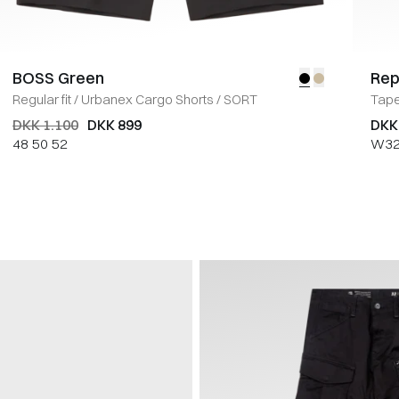
BOSS Green
Rep
Regular fit
/
Urbanex Cargo Shorts
/
SORT
Tape
DKK 1.100
DKK 899
DKK
48
50
52
W3