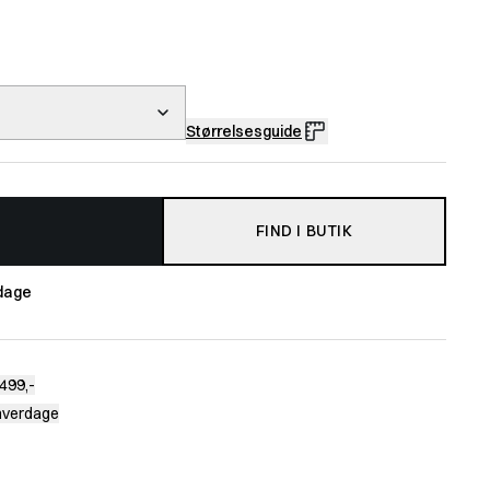
Størrelsesguide
FIND I BUTIK
dage
499,-
 hverdage