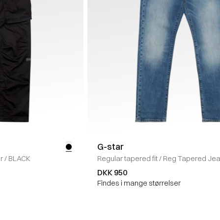
G-star
r
/
BLACK
Regular tapered fit
/
Reg Tapered Je
AZURE
DKK 950
Findes i mange størrelser