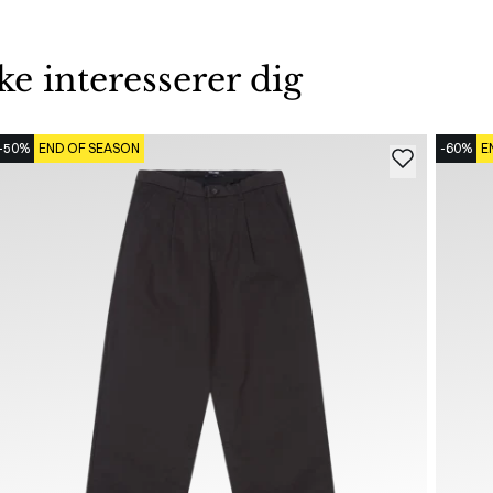
 interesserer dig
-50%
END OF SEASON
-60%
E