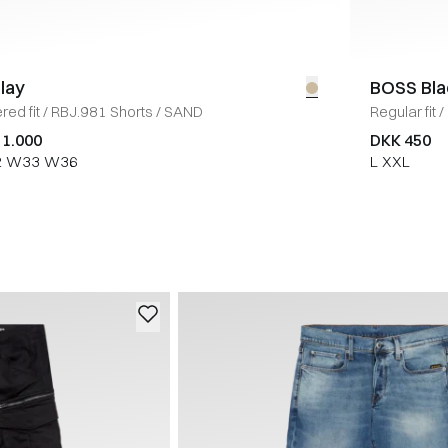
lay
BOSS Bla
red fit
/
RBJ.981 Shorts
/
SAND
Regular fit
/
 1.000
DKK 450
2
W33
W36
L
XXL