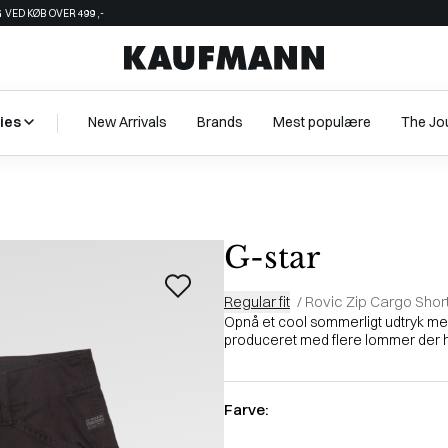
 VED KØB OVER 499,-
ies
New Arrivals
Brands
Mest populære
The Jo
G-star
Regular fit
/
Rovic Zip Cargo Shor
Opnå et cool sommerligt udtryk med
produceret med flere lommer der helt
Farve: