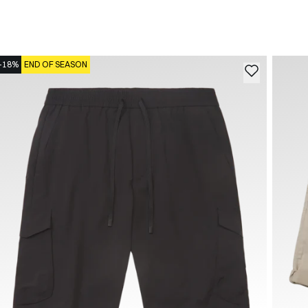
-18%
END OF SEASON