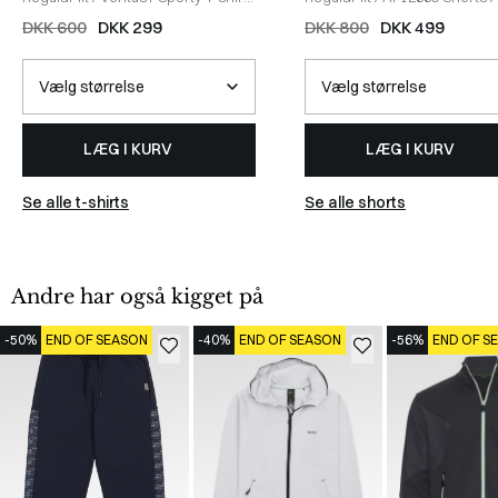
HVID
DKK 600
DKK 299
DKK 800
DKK 499
LÆG I KURV
LÆG I KURV
Se alle t-shirts
Se alle shorts
Andre har også kigget på
-50%
END OF SEASON
-40%
END OF SEASON
-56%
END OF S