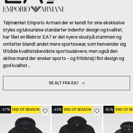
Tøjmærket Emporio Armani der er kendt for sine eksklusive
styles og luksuriøse standarter indenfor design og kvalitet,
har fået en lillebror. EA7 er det nyere skud på stammen og
omfatter blandt andet mere sportswear, som henvender sig
til både kvalitetsbevidste sportsudøvere, men også den
aktive mand der ønsker sports – og fritidstøj i flot design og
god kvalitet....
SE ALT FRA EA7
-57%
END OF SEASON
-43%
END OF SEASON
-61%
END OF S