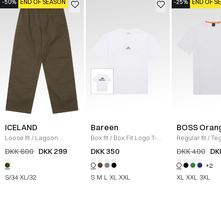
-50%
END OF SEASON
-25%
END OF S
ICELAND
Bareen
BOSS Oran
Loose fit
/
Lagoon
Box fit
/
Box Fit Logo T-
Regular fit
/
Teg
Bukser
/
OLIVE
shirt
/
WHITE
Shirt
/
HVID
DKK 600
DKK 299
DKK 350
DKK 400
DK
+2
S/34
XL/32
S
M
L
XL
XXL
XL
XXL
3XL