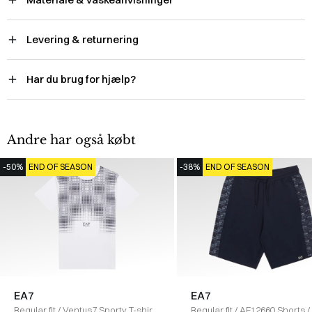
Levering & returnering
Har du brug for hjælp?
Andre har også købt
-50%
END OF SEASON
-38%
END OF SEASON
EA7
EA7
Regular fit
/
Ventus7 Sporty T-shirt
/
Regular fit
/
AF12660 Shorts
/