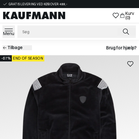
GRATIS LEVERING VED KØB OVER 499,-
Kurv
(0)
Menu
Tilbage
Brug for hjælp?
-67%
END OF SEASON