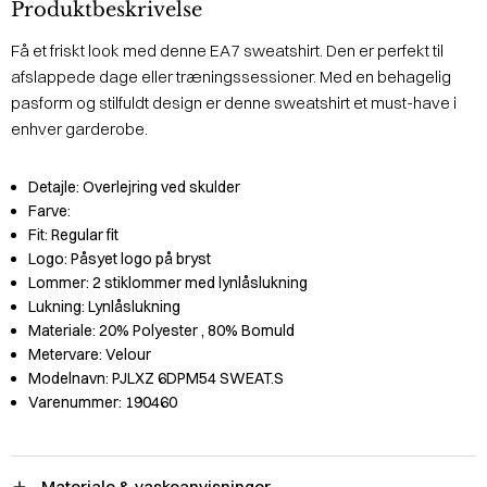
Produktbeskrivelse
Få et friskt look med denne EA7 sweatshirt. Den er perfekt til
afslappede dage eller træningssessioner. Med en behagelig
pasform og stilfuldt design er denne sweatshirt et must-have i
enhver garderobe.
Detajle:
Overlejring ved skulder
Farve:
Fit:
Regular fit
Logo:
Påsyet logo på bryst
Lommer:
2 stiklommer med lynlåslukning
Lukning:
Lynlåslukning
Materiale:
20% Polyester
, 80% Bomuld
Metervare:
Velour
Modelnavn:
PJLXZ 6DPM54 SWEAT.S
Varenummer:
190460
Materiale & vaskeanvisninger