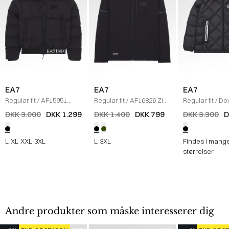
EA7
EA7
EA7
Regular fit
/
AF15951
Regular fit
/
AF16826 Zip
Regular fit
/
Do
Jakke
/
SORT
Sweatshirt
/
SORT
Jakke
/
SORT
DKK 3.000
DKK 1.299
DKK 1.400
DKK 799
DKK 3.300
D
L
XL
XXL
3XL
L
3XL
Findes i mang
størrelser
Andre produkter som måske interesserer dig