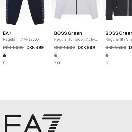
EA7
BOSS Green
BOSS Gree
Regular fit
/
AF12660
Regular fit
/
Sicon Active
Regular fit
/
Ska
Sweatpants
/
NAVY
Sweatshirt
/
LYS GRÅ
Sweatshirt
/
K
DKK 1.000
DKK 499
DKK 1.500
DKK 899
DKK 1.600
D
S
XXL
S