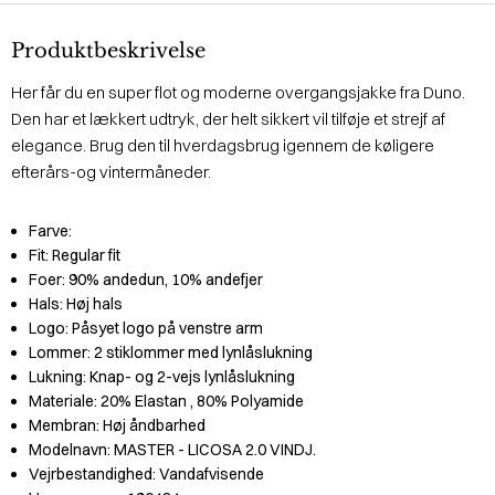
Produktbeskrivelse
Her får du en super flot og moderne overgangsjakke fra Duno.
Den har et lækkert udtryk, der helt sikkert vil tilføje et strejf af
elegance. Brug den til hverdagsbrug igennem de køligere
efterårs-og vintermåneder.
Farve:
Fit:
Regular fit
Foer:
90% andedun, 10% andefjer
Hals:
Høj hals
Logo:
Påsyet logo på venstre arm
Lommer:
2 stiklommer med lynlåslukning
Lukning:
Knap- og 2-vejs lynlåslukning
Materiale:
20% Elastan
, 80% Polyamide
Membran:
Høj åndbarhed
Modelnavn:
MASTER - LICOSA 2.0 VINDJ.
Vejrbestandighed:
Vandafvisende