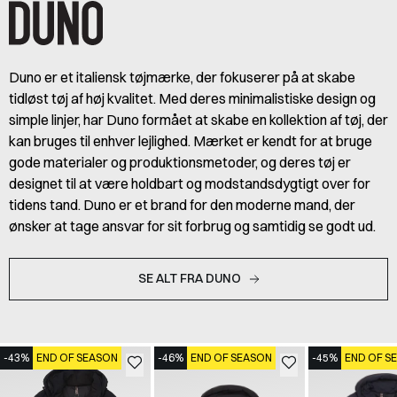
Duno er et italiensk tøjmærke, der fokuserer på at skabe
tidløst tøj af høj kvalitet. Med deres minimalistiske design og
simple linjer, har Duno formået at skabe en kollektion af tøj, der
kan bruges til enhver lejlighed. Mærket er kendt for at bruge
gode materialer og produktionsmetoder, og deres tøj er
designet til at være holdbart og modstandsdygtigt over for
tidens tand. Duno er et brand for den moderne mand, der
ønsker at tage ansvar for sit forbrug og samtidig se godt ud.
SE ALT FRA DUNO
-43%
END OF SEASON
-46%
END OF SEASON
-45%
END OF S