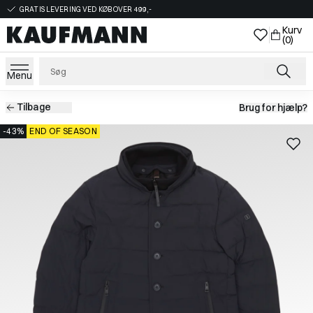
GRATIS LEVERING VED KØB OVER 499,-
Kurv
(0)
Menu
Tilbage
Brug for hjælp?
-43%
END OF SEASON