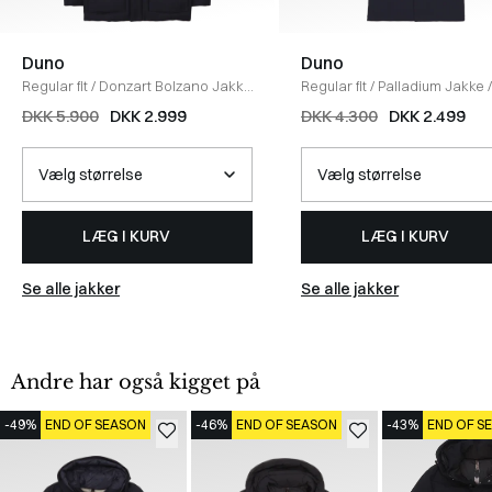
Duno
Duno
Regular fit
/
Donzart Bolzano Jakke
Regular fit
/
Palladium Jakke
/
/
NAVY
DKK 5.900
DKK 2.999
DKK 4.300
DKK 2.499
LÆG I KURV
LÆG I KURV
Se alle jakker
Se alle jakker
Andre har også kigget på
-49%
END OF SEASON
-46%
END OF SEASON
-43%
END OF S