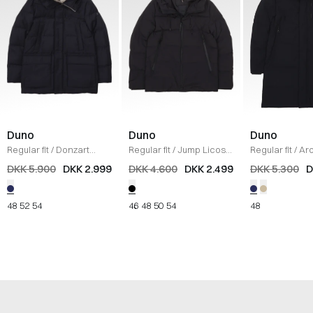
Duno
Duno
Duno
Regular fit
/
Donzart
Regular fit
/
Jump Licosa
Regular fit
/
Ar
Bolzano Jakke
/
NAVY
2.0 Jakke
/
SORT
Jakke
/
NAVY
DKK 5.900
DKK 2.999
DKK 4.600
DKK 2.499
DKK 5.300
D
48
52
54
46
48
50
54
48