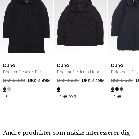
Duno
Duno
Duno
Regular fit
/
Aron Parma
Regular fit
/
Jump Licosa
Relaxed fit
/
Hy
Jakke
/
NAVY
2.0 Jakke
/
SORT
Jakke
/
DARK 
DKK 5.300
DKK 2.999
DKK 4.600
DKK 2.499
DKK 5.500
D
48
46
48
50
54
46
48
Andre produkter som måske interesserer dig