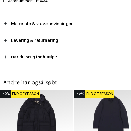
Varenummer:
196434
Materiale & vaskeanvisninger
Levering & returnering
Har du brug for hjælp?
Andre har også købt
-49%
END OF SEASON
-42%
END OF SEASON