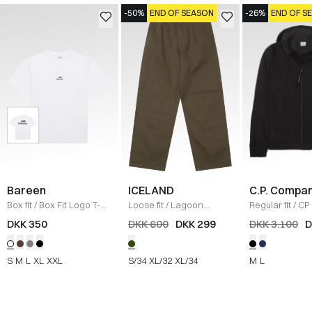
-50%
END OF SEASON
-26%
END OF S
Bareen
ICELAND
C.P. Compa
Box fit
/
Box Fit Logo T-
Loose fit
/
Lagoon
Regular fit
/
CP 
shirt
/
WHITE
Bukser
/
OLIVE
Jakke
/
SORT
DKK 350
DKK 600
DKK 299
DKK 3.100
D
S
M
L
XL
XXL
S/34
XL/32
XL/34
M
L