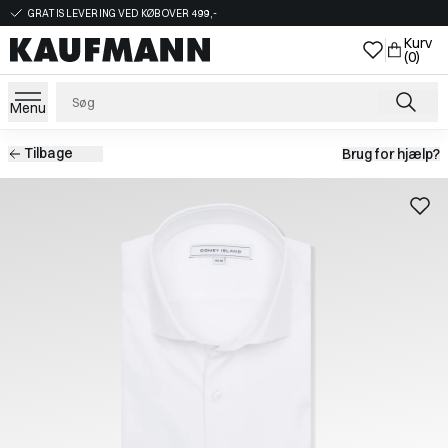
GRATIS LEVERING VED KØB OVER 499,-
Kurv
(0)
Menu
Tilbage
Brug for hjælp?