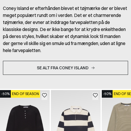
Coney Island er efterhånden blevet et tøjmærke der er blevet
meget populært rundt om i verden. Det er et charmerende
tøjmærke, der evner at inddrage farvepaletten på de
klassiske designs. De er ikke bange for at krydre enkeltheden
på deres styles, hvilket skaber et dynamisk look til manden
der gerne vil skille sig en smule ud fra mængden, uden at ligne
hele farvepaletten.
SE ALT FRA CONEY ISLAND
-50%
END OF SEASON
-50%
END OF S