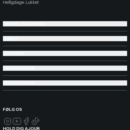
Helligdage: Lukket
ONLINE RÅDGIVNING
HJÆLP
SHOPPING
OM KAUFMANN
MIT KAUFMANN
FØLG OS
HOLD DIG AJOUR