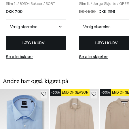
Slim fit
/
80504 Bukser
/
SORT
Slim fit
/
Jorge Skjorte
/
GRE
DKK 700
DKK 500
DKK 299
LÆG I KURV
LÆG I KURV
Se alle bukser
Se alle skjorter
Andre har også kigget på
-50%
END OF SEASON
-50%
END OF S