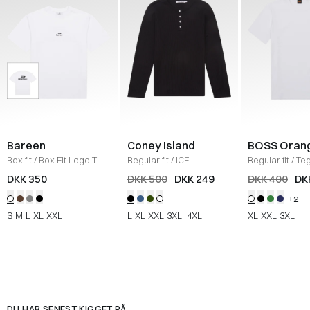
Bareen
Coney Island
BOSS Oran
Box fit
/
Box Fit Logo T-
Regular fit
/
ICE
Regular fit
/
Teg
shirt
/
WHITE
Sweatshirt
/
BLACK
Shirt
/
HVID
DKK 350
DKK 500
DKK 249
DKK 400
DK
+2
S
M
L
XL
XXL
L
XL
XXL
3XL
4XL
XL
XXL
3XL
DU HAR SENEST KIGGET PÅ