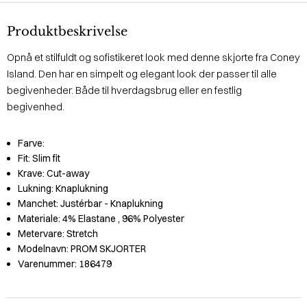
Produktbeskrivelse
Opnå et stilfuldt og sofistikeret look med denne skjorte fra Coney
Island. Den har en simpelt og elegant look der passer til alle
begivenheder. Både til hverdagsbrug eller en festlig
begivenhed.
Farve:
Fit:
Slim fit
Krave:
Cut-away
Lukning:
Knaplukning
Manchet:
Justérbar - Knaplukning
Materiale:
4% Elastane
, 96% Polyester
Metervare:
Stretch
Modelnavn:
PROM SKJORTER
Varenummer:
186479