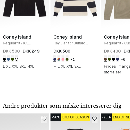
Coney Island
Coney Island
Coney Islan
Regular fit
/
ICE
Regular fit
/
Buffalo
Regular fit
/
Cu
Sweatshirt
/
BLACK
Sweatshirt
/
NAVY/ECRU
Sweatshirt
/
D
DKK 500
DKK 249
DKK 500
DKK 400
DK
OLIVE
+1
+6
L
XL
XXL
3XL
4XL
M
L
XL
XXL
3XL
Findes i mang
størrelser
Andre produkter som måske interesserer dig
-50%
END OF SEASON
-25%
END OF S