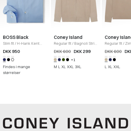
BOSS Black
Coney Island
Coney Islan
Slim fit
/
H-Hank Kent
Regular fit
/
Bagnoli Strik
Regular fit
/
Zi
Skjorte
/
LYS BLÅ
/
SAND
Half-zip Strik
/
DKK 950
DKK 600
DKK 299
DKK 600
DK
+1
Findes i mange
M
L
XL
XXL
3XL
L
XL
XXL
størrelser