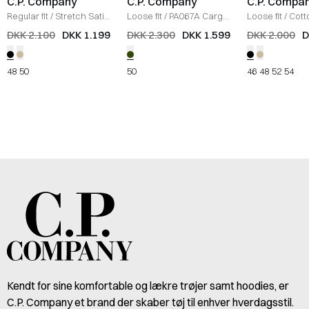
C.P. Company
C.P. Company
C.P. Compa
Regular fit
/
Stretch Satin
Loose fit
/
PA067A Cargo
Loose fit
/
Cott
Cargo Pant
/
SORT
Pants
/
DARK GREEN
Gabardine Bu
DKK 2.100
DKK 1.199
DKK 2.300
DKK 1.599
DKK 2.000
D
SORT
48
50
50
46
48
52
54
Kendt for sine komfortable og lækre trøjer samt hoodies, er
C.P. Company et brand der skaber tøj til enhver hverdagsstil.