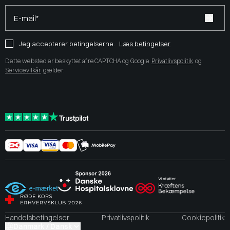
E-mail*
Jeg accepterer betingelserne.
Læs betingelser
Dette websted er beskyttet af reCAPTCHA og Google
Privatlivspolitik
og
Servicevilkår
gælder.
Handelsbetingelser
Privatlivspolitik
Cookiepolitik
Danmark / Dansk