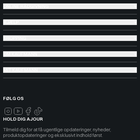
ONLINE RÅDGIVNING
HJÆLP
SHOPPING
OM KAUFMANN
MIT KAUFMANN
FØLG OS
HOLD DIG AJOUR
Tilmeld dig for at få ugentlige opdateringer, nyheder,
produktopdateringer og eksklusivt indhold først.