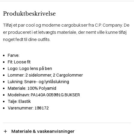
Produktbeskrivelse
Tilføj et par cool og moderne cargobukser fra C.P. Company. De
er produceret i et letvægts materiale, der nemt ville kunne tilføj
noget fedt til dine outfits.
Farve:
Fit:
Loose fit
Logo:
Logo lens på ben
Lommer:
2 sidelommer, 2 Cargolommer
Lukning:
Snøre- og lynlåslukning
Materiale:
100% Polyamid
Modelnavn:
PA140A 005991G BUKSER
Talje:
Elastik
Varenummer:
198172
Materiale & vaskeanvisninger