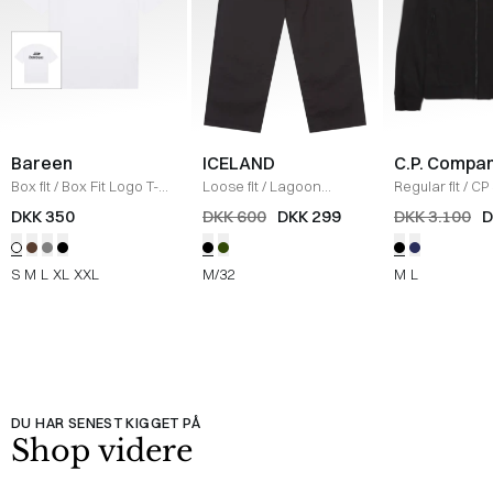
Bareen
ICELAND
C.P. Compa
Box fit
/
Box Fit Logo T-
Loose fit
/
Lagoon
Regular fit
/
CP 
shirt
/
WHITE
Bukser
/
BLACK
Jakke
/
SORT
DKK 350
DKK 600
DKK 299
DKK 3.100
D
S
M
L
XL
XXL
M/32
M
L
DU HAR SENEST KIGGET PÅ
Shop videre