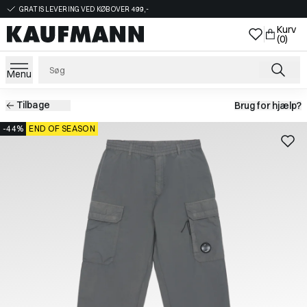
GRATIS LEVERING VED KØB OVER 499,-
Kurv
(0)
Menu
Tilbage
Brug for hjælp?
-44%
END OF SEASON