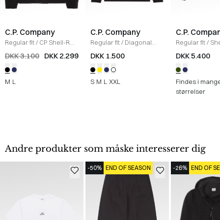
C.P. Company
C.P. Company
C.P. Compa
Regular fit
/
CP Shell-R
Regular fit
/
Diagonal
Regular fit
/
She
Jakke
/
SORT
Raised Fleece Crew
Hooded Puffer
DKK 3.100
DKK 2.299
DKK 1.500
DKK 5.400
Neck Sweatshirt
/
SORT
ARMY
M
L
S
M
L
XXL
Findes i mang
størrelser
Andre produkter som måske interesserer dig
-50%
END OF SEASON
-26%
END OF S