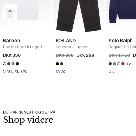
Bareen
ICELAND
Polo Ralph
Lauren
Box fit
/
Box Fit Logo T-
Loose fit
/
Lagoon
Regular fit
/
Cab
shirt
/
WHITE
Bukser
/
BLACK
NAVY
DKK 350
DKK 600
DKK 299
DKK 1.750
D
+2
S
M
L
XL
XXL
M/32
S
L
DU HAR SENEST KIGGET PÅ
Shop videre