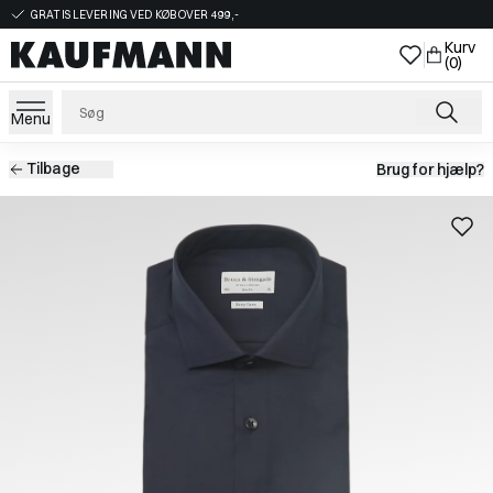
GRATIS LEVERING VED KØB OVER 499,-
Kurv
(0)
Menu
Tilbage
Brug for hjælp?