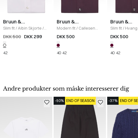
Bruun &
Bruun &
Bruun &
Stengade
Stengade
Stengade
Slim fit
/
Albin Skjorte
/
Modern fit
/
Callesen
Slim fit
/
Hvang 
WHITE
Skjorte
/
BORDEAUX
BORDEAUX
DKK 500
DKK 299
DKK 500
DKK 500
42
40
42
40
42
Andre produkter som måske interesserer dig
-50%
END OF SEASON
-37%
END OF S