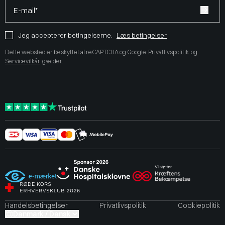
E-mail*
Jeg accepterer betingelserne.
Læs betingelser
Dette websted er beskyttet af reCAPTCHA og Google
Privatlivspolitik
og
Servicevilkår
gælder.
Handelsbetingelser
Privatlivspolitik
Cookiepolitik
Danmark / Dansk