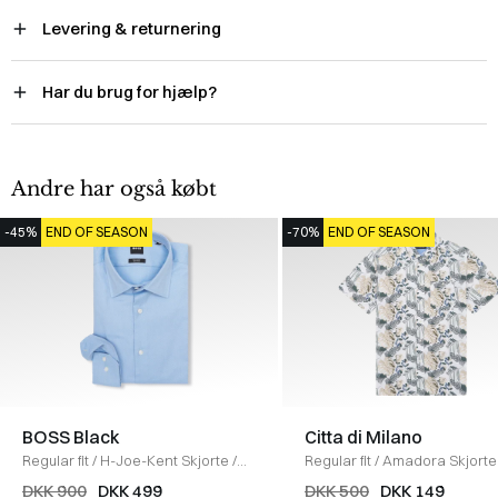
Levering & returnering
Har du brug for hjælp?
Andre har også købt
-45%
END OF SEASON
-70%
END OF SEASON
BOSS Black
Citta di Milano
Regular fit
/
H-Joe-Kent Skjorte
/
Regular fit
/
Amadora Skjorte
BLÅ
WHITE/YELLOW
DKK 900
DKK 499
DKK 500
DKK 149