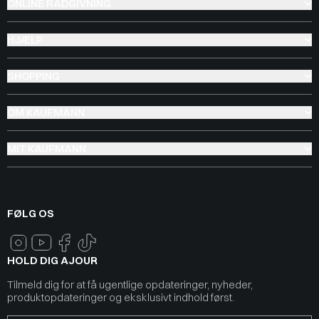
ONLINE RÅDGIVNING
HJÆLP
SHOPPING
OM KAUFMANN
MIT KAUFMANN
FØLG OS
HOLD DIG AJOUR
Tilmeld dig for at få ugentlige opdateringer, nyheder,
produktopdateringer og eksklusivt indhold først.