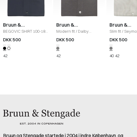
Bruun &
Bruun &
Bruun &
Stengade
Stengade
Stengade
BEGOVIC SHIRT 100-18
Modern fit
/
Dalby
Slim fit
/
Seymou
2603 SKJO
/
BLACK
Skjorte
/
GREY
/
GREY
DKK 500
DKK 500
DKK 500
42
42
40
42
Bruun og Stengade startede i 2004 i indre København, og