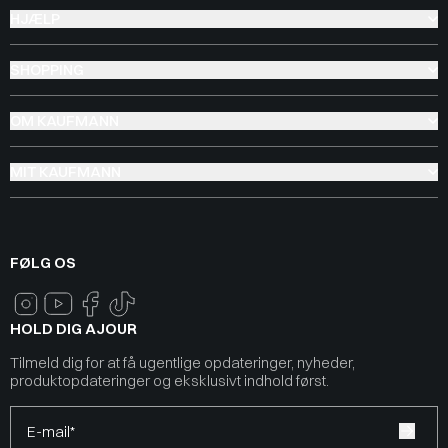
HJÆLP
SHOPPING
OM KAUFMANN
MIT KAUFMANN
FØLG OS
HOLD DIG AJOUR
Tilmeld dig for at få ugentlige opdateringer, nyheder,
produktopdateringer og eksklusivt indhold først.
E-mail*