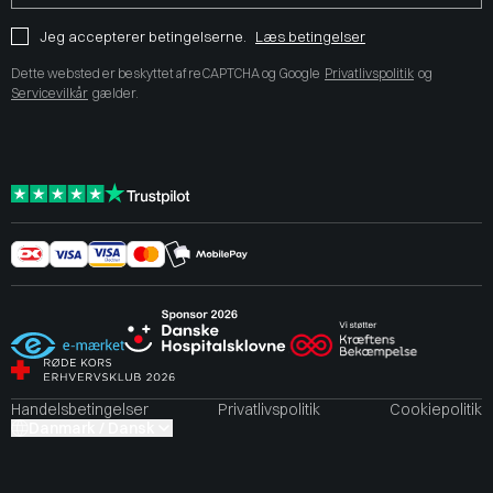
Jeg accepterer betingelserne.
Læs betingelser
Dette websted er beskyttet af reCAPTCHA og Google
Privatlivspolitik
og
Servicevilkår
gælder.
Handelsbetingelser
Privatlivspolitik
Cookiepolitik
Danmark / Dansk