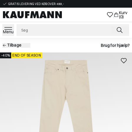
GRATIS LEVERING VED KØB OVER 499,-
Kurv
(0)
Menu
Tilbage
Brug for hjælp?
-40%
END OF SEASON