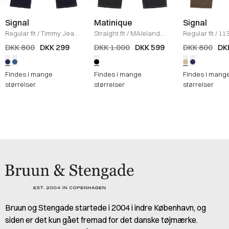
Signal
Matinique
Signal
Regular fit
/
Timmy Jeans
Straight fit
/
MAleland
Regular fit
/
11
/
NAVY
Jeans
/
DARK CLEAN
/
KHAKI
DKK 800
DKK 299
DKK 1.000
DKK 599
DKK 800
DK
Findes i mange
Findes i mange
Findes i mang
størrelser
størrelser
størrelser
Bruun og Stengade startede i 2004 i indre København, og
siden er det kun gået fremad for det danske tøjmærke.