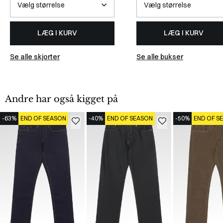
LÆG I KURV
LÆG I KURV
Se alle skjorter
Se alle bukser
Andre har også kigget på
-63%
END OF SEASON
-40%
END OF SEASON
-50%
END OF S