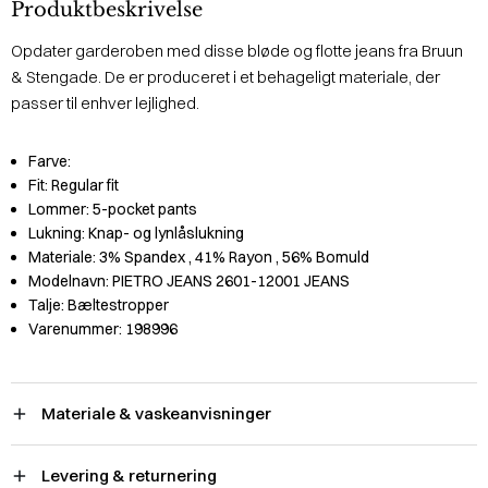
Produktbeskrivelse
Opdater garderoben med disse bløde og flotte jeans fra Bruun
& Stengade. De er produceret i et behageligt materiale, der
passer til enhver lejlighed.
Farve:
Fit:
Regular fit
Lommer:
5-pocket pants
Lukning:
Knap- og lynlåslukning
Materiale:
3% Spandex
, 41% Rayon
, 56% Bomuld
Modelnavn:
PIETRO JEANS 2601-12001 JEANS
Talje:
Bæltestropper
Varenummer:
198996
Materiale & vaskeanvisninger
Levering & returnering