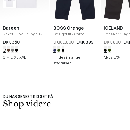
Bareen
BOSS Orange
ICELAND
Box fit
/
Box Fit Logo T-
Straight fit
/
Chino
Loose fit
/
Lag
shirt
/
WHITE
Straight
/
NAVY
Bukser
/
BLAC
DKK 350
DKK 1.000
DKK 399
DKK 600
DK
S
M
L
XL
XXL
Findes i mange
M/32
L/34
størrelser
DU HAR SENEST KIGGET PÅ
Shop videre