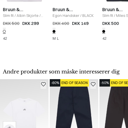
Bruun &
Bruun &
Bruun &
Stengade
Stengade
Stengade
Slim fit
/
Albin Skjorte
/
Egon Handsker
/
BLACK
Slim fit
/
Miles S
WHITE
BLACK
DKK 500
DKK 299
DKK 400
DKK 149
DKK 500
42
M
L
42
Andre produkter som måske interesserer dig
-60%
END OF SEASON
-50%
END OF S