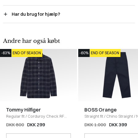
Har du brug for hjælp?
Andre har også købt
-63%
END OF SEASON
-60%
END OF SEASON
Tommy Hilfiger
BOSS Orange
Regular fit
/
Corduroy Check RF
Straight fit
/
Chino Straight
/
Skjorte
/
NAVY
DKK 800
DKK 299
DKK 1.000
DKK 399