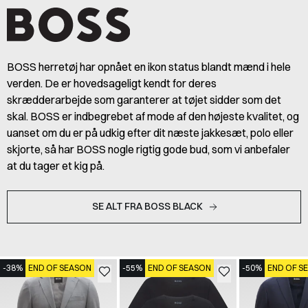
BOSS herretøj har opnået en ikon status blandt mænd i hele
verden. De er hovedsageligt kendt for deres
skrædderarbejde som garanterer at tøjet sidder som det
skal. BOSS er indbegrebet af mode af den højeste kvalitet, og
uanset om du er på udkig efter dit næste jakkesæt, polo eller
skjorte, så har BOSS nogle rigtig gode bud, som vi anbefaler
at du tager et kig på.
SE ALT FRA BOSS BLACK
-38%
END OF SEASON
-55%
END OF SEASON
-50%
END OF S