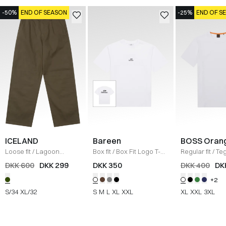
-50%
END OF SEASON
-25%
END OF S
ICELAND
Bareen
BOSS Oran
Loose fit
/
Lagoon
Box fit
/
Box Fit Logo T-
Regular fit
/
Teg
Bukser
/
OLIVE
shirt
/
WHITE
Shirt
/
HVID
DKK 600
DKK 299
DKK 350
DKK 400
DK
+2
S/34
XL/32
S
M
L
XL
XXL
XL
XXL
3XL