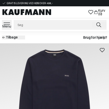
GRATIS LEVERING VED KØB OVER 499,-
Kurv
(0)
Menu
Tilbage
Brug for hjælp?