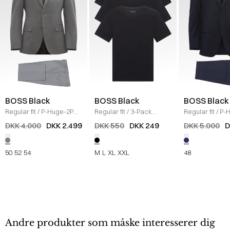
BOSS Black
BOSS Black
BOSS Black
Regular fit
/
P-Huge-2PCS
Regular fit
/
3-Pack
Regular fit
/
P-
Habit
/
GRÅ
crewneck T-shirts
/
Habit
/
NAVY
DKK 4.000
DKK 2.499
DKK 550
DKK 249
DKK 5.000
D
SORT
50
52
54
M
L
XL
XXL
48
Andre produkter som måske interesserer dig