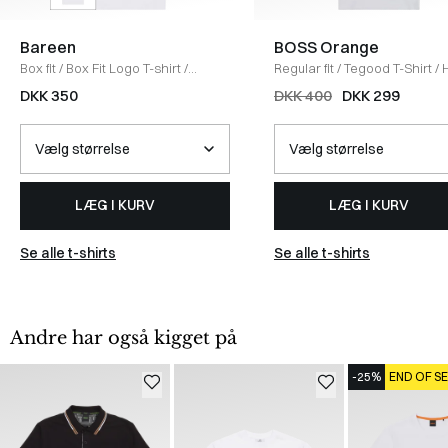
Bareen
BOSS Orange
Box fit
/
Box Fit Logo T-shirt
/
Regular fit
/
Tegood T-Shirt
/
WHITE
DKK 350
DKK 400
DKK 299
LÆG I KURV
LÆG I KURV
Se alle t-shirts
Se alle t-shirts
Andre har også kigget på
-25%
END OF S