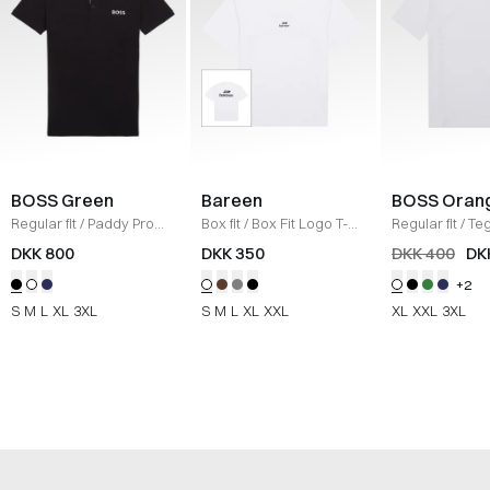
BOSS Green
Bareen
BOSS Oran
Regular fit
/
Paddy Pro
Box fit
/
Box Fit Logo T-
Regular fit
/
Teg
Polo
/
SORT/SAND
shirt
/
WHITE
Shirt
/
HVID
DKK 800
DKK 350
DKK 400
DK
+2
S
M
L
XL
3XL
S
M
L
XL
XXL
XL
XXL
3XL