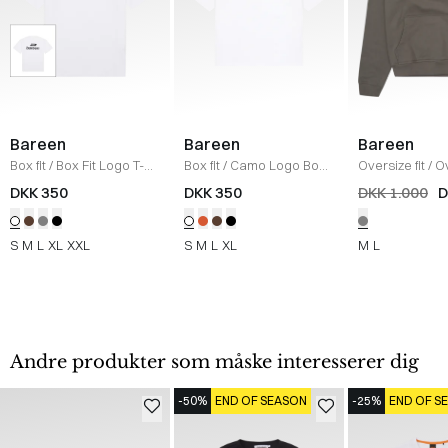
Bareen
Bareen
Bareen
Box fit
/
Box Fit Logo T-
Box fit
/
Camo Logo Box
Oversize fit
/
O
shirt
/
WHITE
T-shirt
/
WHITE
Moto Hoodie
/
DKK 350
DKK 350
DKK 1.000
D
GREY
S
M
L
XL
XXL
S
M
L
XL
M
L
Andre produkter som måske interesserer dig
-50%
END OF SEASON
-25%
END OF S