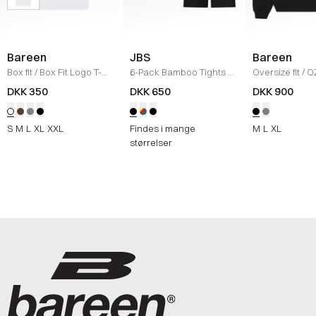
Bareen
JBS
Bareen
Box fit
/
Box Fit Logo T-
6-Pack Bamboo Tights
/
Oversize fit
/
O
shirt
/
WHITE
SORT
Hættetrøje
/
B
DKK 350
DKK 650
DKK 900
S
M
L
XL
XXL
Findes i mange
M
L
XL
størrelser