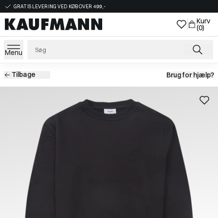
GRATIS LEVERING VED KØB OVER 499,-
Kurv
(0)
Menu
Tilbage
Brug for hjælp?