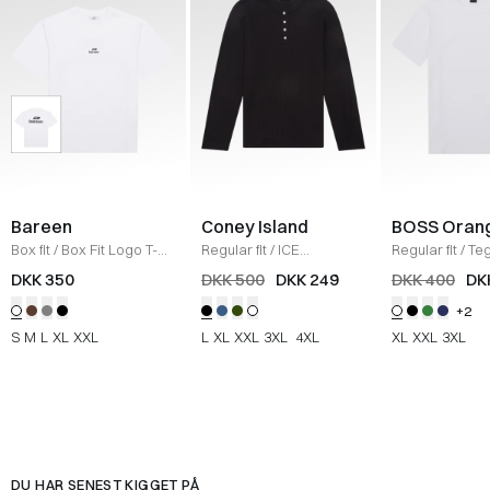
Bareen
Coney Island
BOSS Oran
Box fit
/
Box Fit Logo T-
Regular fit
/
ICE
Regular fit
/
Teg
shirt
/
WHITE
Sweatshirt
/
BLACK
Shirt
/
HVID
DKK 350
DKK 500
DKK 249
DKK 400
DK
+2
S
M
L
XL
XXL
L
XL
XXL
3XL
4XL
XL
XXL
3XL
DU HAR SENEST KIGGET PÅ