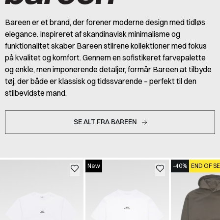
Bareen er et brand, der forener moderne design med tidløs
elegance. Inspireret af skandinavisk minimalisme og
funktionalitet skaber Bareen stilrene kollektioner med fokus
på kvalitet og komfort. Gennem en sofistikeret farvepalette
og enkle, men imponerende detaljer, formår Bareen at tilbyde
tøj, der både er klassisk og tidssvarende – perfekt til den
stilbevidste mand.
SE ALT FRA BAREEN
New
-40%
END OF S