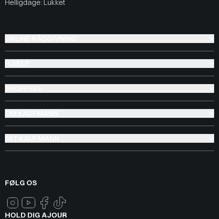
Helligdage: Lukket
ONLINE RÅDGIVNING
HJÆLP
SHOPPING
OM KAUFMANN
MIT KAUFMANN
FØLG OS
HOLD DIG AJOUR