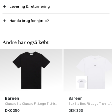
Levering & returnering
Har du brug for hjælp?
Andre har også købt
Bareen
Bareen
Classic fit
/
Classic Fit Logo T-shirt
Box fit
/
Box Fit Logo T-shirt
/
/
BLACK
WHITE
DKK 250
DKK 350