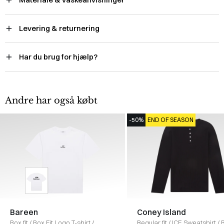
Levering & returnering
Har du brug for hjælp?
Andre har også købt
-50%
END OF SEASON
Bareen
Coney Island
Box fit
/
Box Fit Logo T-shirt
/
Regular fit
/
ICE Sweatshirt
/