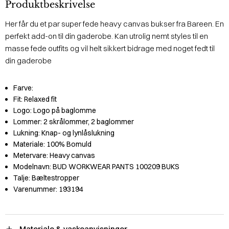
Produktbeskrivelse
Her får du et par super fede heavy canvas bukser fra Bareen. En
perfekt add-on til din gaderobe. Kan utrolig nemt styles til en
masse fede outfits og vil helt sikkert bidrage med noget fedt til
din gaderobe
Farve:
Fit:
Relaxed fit
Logo:
Logo på baglomme
Lommer:
2 skrålommer, 2 baglommer
Lukning:
Knap- og lynlåslukning
Materiale:
100% Bomuld
Metervare:
Heavy canvas
Modelnavn:
BUD WORKWEAR PANTS 100209 BUKS
Talje:
Bæltestropper
Varenummer:
193194
Materiale & vaskeanvisninger