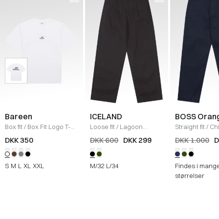
Bareen
ICELAND
BOSS Oran
Box fit
/
Box Fit Logo T-
Loose fit
/
Lagoon
Straight fit
/
Ch
shirt
/
WHITE
Bukser
/
BLACK
Straight
/
NAV
DKK 350
DKK 600
DKK 299
DKK 1.000
D
S
M
L
XL
XXL
M/32
L/34
Findes i mang
størrelser