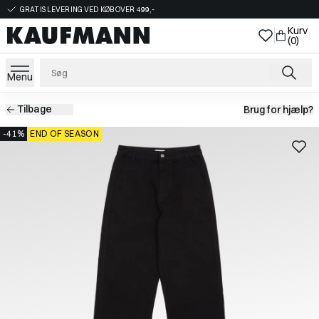
GRATIS LEVERING VED KØB OVER 499,-
Kurv
(0)
Menu
Tilbage
Brug for hjælp?
-41%
END OF SEASON