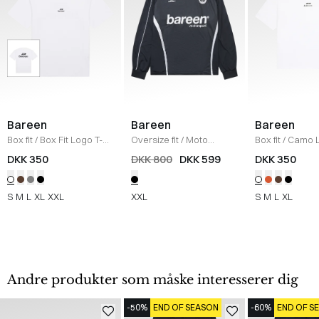
Bareen
Bareen
Bareen
Box fit
/
Box Fit Logo T-
Oversize fit
/
Moto
Box fit
/
Camo 
shirt
/
WHITE
Longsleeve T-shirt
/
T-shirt
/
WHITE
DKK 350
DKK 800
DKK 599
DKK 350
BLACK
S
M
L
XL
XXL
XXL
S
M
L
XL
Andre produkter som måske interesserer dig
-50%
END OF SEASON
-60%
END OF S