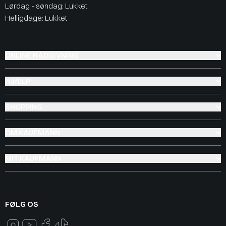
Lørdag - søndag: Lukket
Helligdage: Lukket
ONLINE RÅDGIVNING
HJÆLP
SHOPPING
OM KAUFMANN
MIT KAUFMANN
FØLG OS