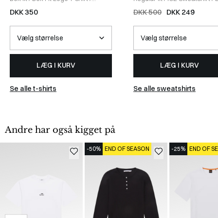
WHITE
DKK 350
DKK 500
DKK 249
LÆG I KURV
LÆG I KURV
Se alle t-shirts
Se alle sweatshirts
Andre har også kigget på
-50%
END OF SEASON
-25%
END OF S