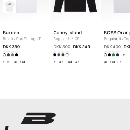
Bareen
Coney Island
BOSS Oran
Box fit
/
Box Fit Logo T-
Regular fit
/
ICE
Regular fit
/
Teg
shirt
/
WHITE
Sweatshirt
/
BLACK
Shirt
/
HVID
DKK 350
DKK 500
DKK 249
DKK 400
DK
+2
S
M
L
XL
XXL
XL
XXL
3XL
4XL
XL
XXL
3XL