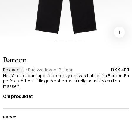
Bareen
DKK 499
Relaxed fit
/
Bud Workwear Bukser
Her får du et par super fede heavy canvas bukser fra Bareen. En
perfekt add-on til din gaderobe. Kan utrolig nemt styles til en
masse f...
Om produktet
Farve: