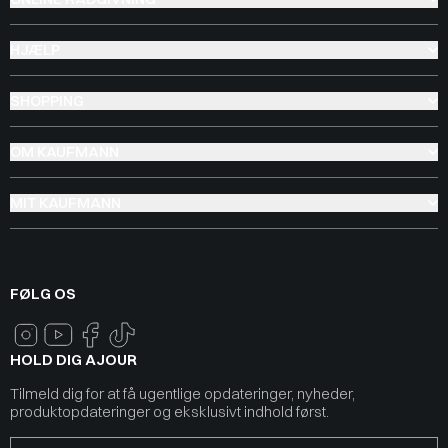
HJÆLP
SHOPPING
OM KAUFMANN
MIT KAUFMANN
FØLG OS
HOLD DIG AJOUR
Tilmeld dig for at få ugentlige opdateringer, nyheder,
produktopdateringer og eksklusivt indhold først.