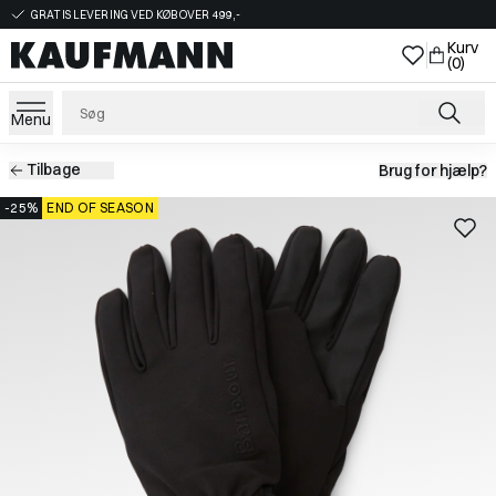
GRATIS LEVERING VED KØB OVER 499,-
Kurv
(0)
Menu
Tilbage
Brug for hjælp?
-25%
END OF SEASON