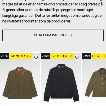
meget på at de er en familievirksomhed, der er i dag drives på
5. generation, samt at de adskillige gange har modtaget
kongelige garantier. Dette fortæller meget om brandet og de
højkvalitetsprodukter som de producerer.
SE ALT FRA BARBOUR
-23%
END OF SEASON
-29%
END OF SEASON
-25%
END OF S