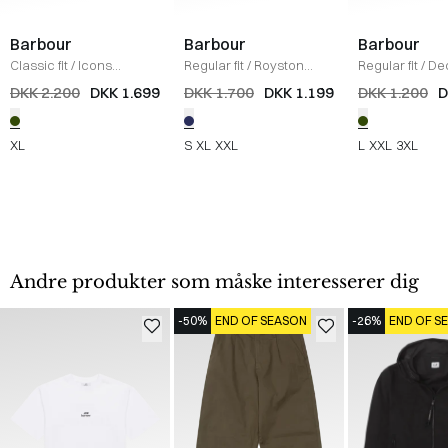
Barbour
Barbour
Barbour
Classic fit
/
Icons
Regular fit
/
Royston
Regular fit
/
De
Transport Jakke
/
OLIVE
Jakke
/
NAVY
Overshirt
/
OLI
DKK 2.200
DKK 1.699
DKK 1.700
DKK 1.199
DKK 1.200
D
XL
S
XL
XXL
L
XXL
3XL
Andre produkter som måske interesserer dig
-50%
END OF SEASON
-26%
END OF S