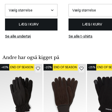
LÆG I KURV
LÆG I KURV
Se alle undertøj
Se alle t-shirts
Andre har også kigget på
-40%
END OF SEASON
-20%
END OF SEASON
-25%
END OF S