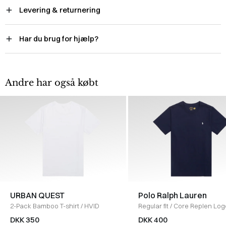
Levering & returnering
Har du brug for hjælp?
Andre har også købt
URBAN QUEST
Polo Ralph Lauren
2-Pack Bamboo T-shirt
/
HVID
Regular fit
/
Core Replen Log
/
NAVY
DKK 350
DKK 400