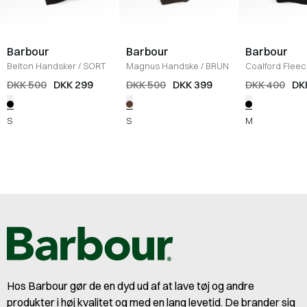
Barbour
Barbour
Barbour
Belton Handsker
/
SORT
Magnus Handske
/
BRUN
Coalford Flee
Handsker
/
SO
DKK 500
DKK 299
DKK 500
DKK 399
DKK 400
DK
S
S
M
Hos Barbour gør de en dyd ud af at lave tøj og andre
produkter i høj kvalitet og med en lang levetid. De brander sig