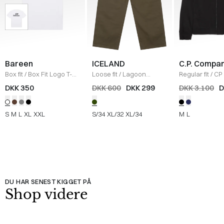
Bareen
ICELAND
C.P. Compa
Box fit
/
Box Fit Logo T-
Loose fit
/
Lagoon
Regular fit
/
CP 
shirt
/
WHITE
Bukser
/
OLIVE
Jakke
/
SORT
DKK 350
DKK 600
DKK 299
DKK 3.100
D
S
M
L
XL
XXL
S/34
XL/32
XL/34
M
L
DU HAR SENEST KIGGET PÅ
Shop videre