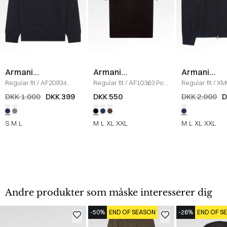
Armani
Armani
Armani
Exchange
Exchange
Exchange
Regular fit
/
AF20934
Regular fit
/
AF10363 Polo
Regular fit
/
XM
Sweatshirt
/
NAVY
T-shirt
/
SORT
Jakke
/
NAVY
DKK 1.000
DKK 399
DKK 550
DKK 2.000
D
S
M
L
M
L
XL
XXL
M
L
XL
XXL
Andre produkter som måske interesserer dig
-50%
END OF SEASON
-26%
END OF S