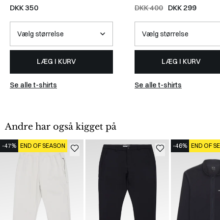
WHITE
DKK 350
DKK 400
DKK 299
LÆG I KURV
LÆG I KURV
Se alle t-shirts
Se alle t-shirts
Andre har også kigget på
-47%
END OF SEASON
-46%
END OF S