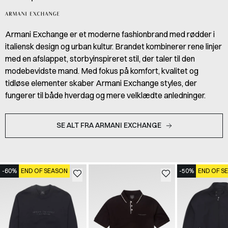
Armani Exchange er et moderne fashionbrand med rødder i
italiensk design og urban kultur. Brandet kombinerer rene linjer
med en afslappet, storbyinspireret stil, der taler til den
modebevidste mand. Med fokus på komfort, kvalitet og
tidløse elementer skaber Armani Exchange styles, der
fungerer til både hverdag og mere velklædte anledninger.
SE ALT FRA ARMANI EXCHANGE
-60%
END OF SEASON
-50%
END OF S