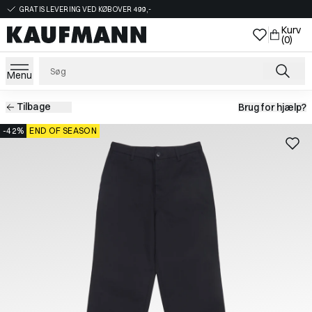
GRATIS LEVERING VED KØB OVER 499,-
Kurv
(0)
Menu
Tilbage
Brug for hjælp?
-42%
END OF SEASON