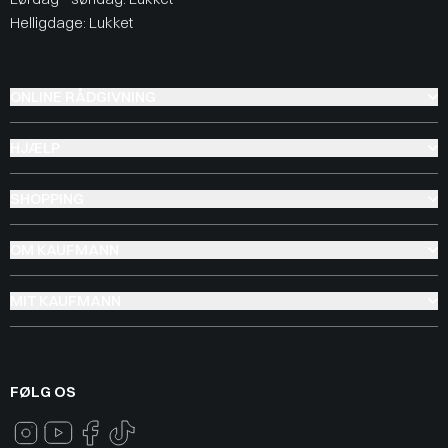
Helligdage: Lukket
ONLINE RÅDGIVNING
HJÆLP
SHOPPING
OM KAUFMANN
MIT KAUFMANN
FØLG OS