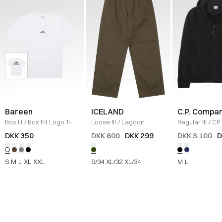
Bareen
ICELAND
C.P. Compa
Box fit
/
Box Fit Logo T-
Loose fit
/
Lagoon
Regular fit
/
CP 
shirt
/
WHITE
Bukser
/
OLIVE
Jakke
/
SORT
DKK 350
DKK 600
DKK 299
DKK 3.100
D
S
M
L
XL
XXL
S/34
XL/32
XL/34
M
L