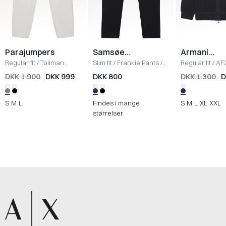
Parajumpers
Samsøe
Armani
Samsøe
Exchange
Regular fit
/
Toliman
Slim fit
/
Frankie Pants
/
Regular fit
/
AF2
Bukser
/
LYS GRÅ
NAVY
Sweatshirt
/
N
DKK 1.900
DKK 999
DKK 800
DKK 1.300
D
S
M
L
Findes i mange
S
M
L
XL
XXL
størrelser