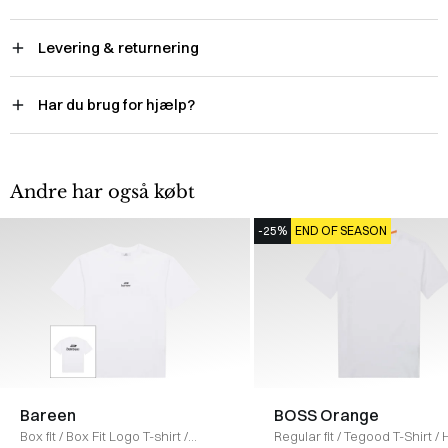
Levering & returnering
Har du brug for hjælp?
Andre har også købt
-25%
END OF SEASON
Bareen
BOSS Orange
Box fit
/
Box Fit Logo T-shirt
/
Regular fit
/
Tegood T-Shirt
/